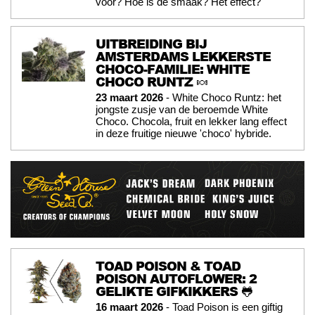
voor? Hoe is de smaak? Het effect?
UITBREIDING BIJ
AMSTERDAMS LEKKERSTE
CHOCO-FAMILIE: WHITE
CHOCO RUNTZ 🍬
23 maart 2026
- White Choco Runtz: het
jongste zusje van de beroemde White
Choco. Chocola, fruit en lekker lang effect
in deze fruitige nieuwe 'choco' hybride.
TOAD POISON & TOAD
POISON AUTOFLOWER: 2
GELIKTE GIFKIKKERS 🐸
16 maart 2026
- Toad Poison is een giftig