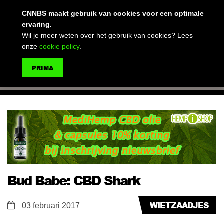
(advertentie)
CNNBS maakt gebruik van cookies voor een optimale
ervaring.
Wil je meer weten over het gebruik van cookies? Lees
onze
cookie policy
.
MENU
PRIMA
ZOEKEN
Bud Babe: CBD Shark
WIETZAADJES
03 februari 2017