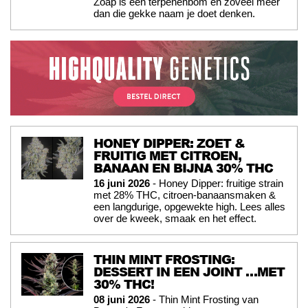
Zoap is een terpenenbom en zoveel meer
dan die gekke naam je doet denken.
HONEY DIPPER: ZOET &
FRUITIG MET CITROEN,
BANAAN EN BIJNA 30% THC
16 juni 2026
- Honey Dipper: fruitige strain
met 28% THC, citroen-banaansmaken &
een langdurige, opgewekte high. Lees alles
over de kweek, smaak en het effect.
THIN MINT FROSTING:
DESSERT IN EEN JOINT …MET
30% THC!
08 juni 2026
- Thin Mint Frosting van