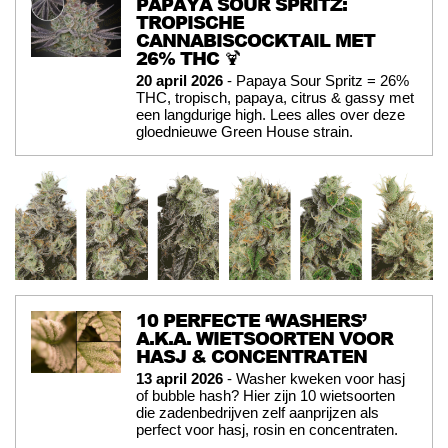
PAPAYA SOUR SPRITZ:
TROPISCHE
CANNABISCOCKTAIL MET
26% THC 🍹
20 april 2026
- Papaya Sour Spritz = 26%
THC, tropisch, papaya, citrus & gassy met
een langdurige high. Lees alles over deze
gloednieuwe Green House strain.
10 PERFECTE ‘WASHERS’
A.K.A. WIETSOORTEN VOOR
HASJ & CONCENTRATEN
13 april 2026
- Washer kweken voor hasj
of bubble hash? Hier zijn 10 wietsoorten
die zadenbedrijven zelf aanprijzen als
perfect voor hasj, rosin en concentraten.