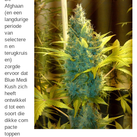
Afghaan
(en een
langdurige
periode
van
selectere
n en
terugkruis
en)
zorgde
ervoor dat
Blue Medi
Kush zich
heeft
ontwikkel
d tot een
soort die
dikke com
pacte
toppen