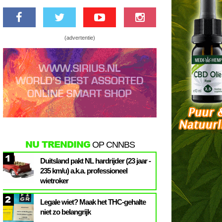
(advertentie)
NU TRENDING
OP CNNBS
1
Duitsland pakt NL hardrijder (23 jaar -
235 km/u) a.k.a. professioneel
wietroker
2
Legale wiet? Maak het THC-gehalte
niet zo belangrijk