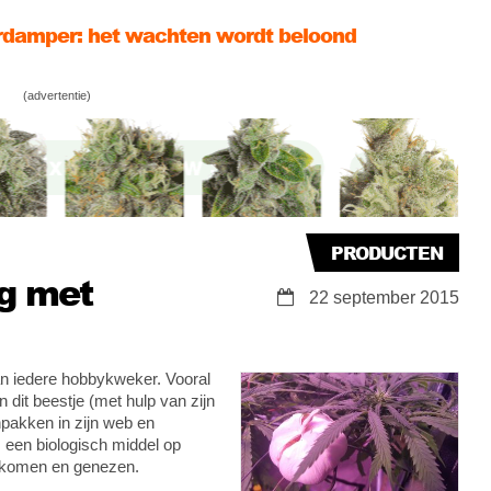
rdamper: het wachten wordt beloond
Hop, smerig ontspannend
(advertentie)
BD, en wat is CBD olie?
PRODUCTEN
ng met
22 september 2015
n iedere hobbykweker. Vooral
n dit beestje (met hulp van zijn
npakken in zijn web en
een biologisch middel op
orkomen en genezen.