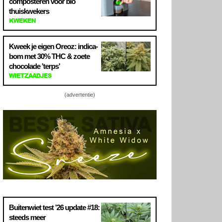
composteren voor bio
thuiskwekers
KWEKEN
Kweek je eigen Oreoz: indica-
bom met 30% THC & zoete
chocolade ’terps’
WIETZAADJES
(advertentie)
Buitenwiet test ’26 update #18:
steeds meer