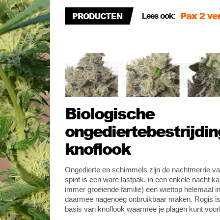
Pax 2 ve
PRODUCTEN
Lees ook:
Review: 
Wat is C
Biologische
ongediertebestrijdi
knoflook
Ongedierte en schimmels zijn de nachtmerrie va
spint is een ware lastpak, in een enkele nacht ka
immer groeiende familie) een wiettop helemaal i
daarmee nagenoeg onbruikbaar maken. Rogis is 
basis van knoflook waarmee je plagen kunt vo