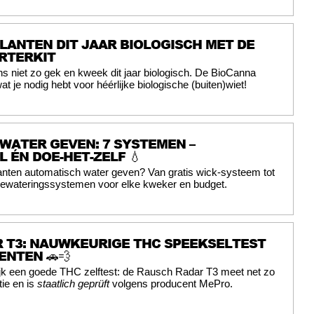
LANTEN DIT JAAR BIOLOGISCH MET DE
RTERKIT
s niet zo gek en kweek dit jaar biologisch. De BioCanna
wat je nodig hebt voor héérlijke biologische (buiten)wiet!
WATER GEVEN: 7 SYSTEMEN –
 ÉN DOE-HET-ZELF 💧
anten automatisch water geven? Van gratis wick-systeem tot
ewateringssystemen voor elke kweker en budget.
 T3: NAUWKEURIGE THC SPEEKSELTEST
NTEN 🚗💨
ijk een goede THC zelftest: de Rausch Radar T3 meet net zo
tie en is
staatlich geprüft
volgens producent MePro.