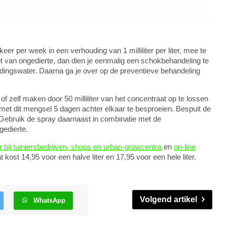
eer per week in een verhouding van 1 milliliter per liter, mee te
ebt van ongedierte, dan dien je eenmalig een schokbehandeling te
 voedingswater. Daarna ga je over op de preventieve behandeling
f zelf maken door 50 milliliter van het concentraat op te lossen
n met dit mengsel 5 dagen achter elkaar te besproeien. Bespuit de
Gebruik de spray daarnaast in combinatie met de
gedierte.
r bij tuiniersbedrijven, shops en urban-growcentra
en
on-line
 kost 14,95 voor een halve liter en 17,95 voor een hele liter.
Volgend artikel
WhatsApp