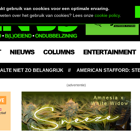
t gebruik van cookies voor een optimale ervaring.
 weten over het gebruik van cookies? Lees onze
cookie policy
.
T
NIEUWS
COLUMNS
ENTERTAINMENT
RIJK
AMERICAN STAFFORD: STERKE SATIVA-HYBRIDE B
(advertentie)
Hop, smerig ontspannend
BD, en wat is CBD olie?