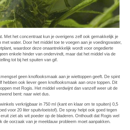
at. Met het concentraat kun je overigens zelf ook gemakkelijk je
n met water. Door het middel toe te voegen aan je voedingswater,
tplant, waardoor deze onaantrekkelijk wordt voor ongedierte
r geen enkele hinder van ondervindt, maar dat het middel via de
ling tot bij het spuiten van gif.
lookmengsel geen knoflooksmaak aan je wiettoppen geeft. De spint
elf hebben ook liever geen knoflooksmaak aan onze toppen. Dit
oppen met Rogis. Het middel verdwijnt dan vanzelf weer uit de
ewend bent: naar wiet dus.
 winkels verkrijgbaar in 750 ml (kant en klaar om te spuiten) 0,5
 (goed voor 20 liter spuitvloeistof). De spray helpt ook goed tegen
uit ziet als wit poeder op de bladeren. Onthoudt dat Rogis wel
 ook de oorzaak van je meeldauw probleem moet aanpakken.