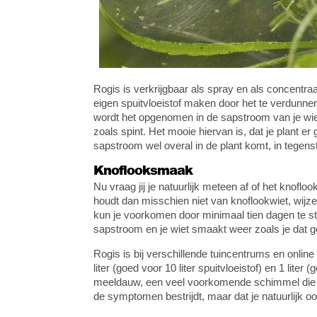
Rogis is verkrijgbaar als spray en als concentra
eigen spuitvloeistof maken door het te verdunne
wordt het opgenomen in de sapstroom van je wie
zoals spint. Het mooie hiervan is, dat je plant e
sapstroom wel overal in de plant komt, in tegenstel
Knoflooksmaak
Nu vraag jij je natuurlijk meteen af of het knof
houdt dan misschien niet van knoflookwiet, wijz
kun je voorkomen door minimaal tien dagen te st
sapstroom en je wiet smaakt weer zoals je dat g
Rogis is bij verschillende tuincentrums en online
liter (goed voor 10 liter spuitvloeistof) en 1 liter
meeldauw, een veel voorkomende schimmel die er
de symptomen bestrijdt, maar dat je natuurlijk