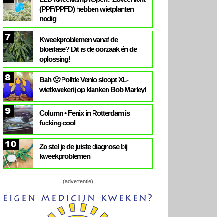
(PPF/PPFD) hebben wietplanten
nodig
7
Kweekproblemen vanaf de
bloeifase? Dit is de oorzaak én de
oplossing!
8
Bah 🤢 Politie Venlo sloopt XL-
wietkwekerij op klanken Bob Marley!
9
Column • Fenix in Rotterdam is
fucking cool
10
Zo stel je de juiste diagnose bij
kweekproblemen
(advertentie)