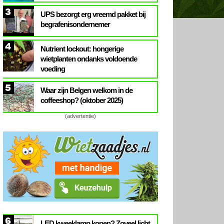
3
UPS bezorgt erg vreemd pakket bij
begrafenisondernemer
4
Nutrient lockout: hongerige
wietplanten ondanks voldoende
voeding
5
Waar zijn Belgen welkom in de
coffeeshop? (oktober 2025)
(advertentie)
6
LED kweeklamp kopen? Zoveel licht