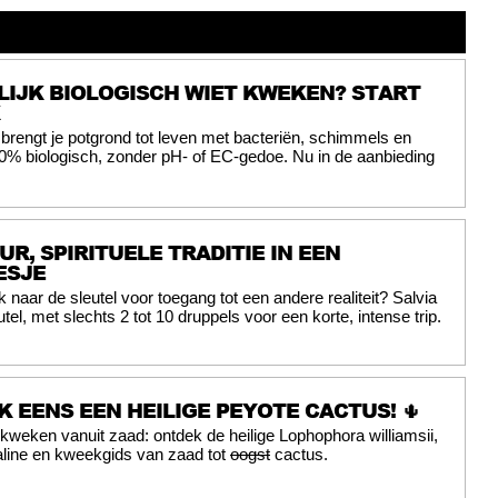
IJK BIOLOGISCH WIET KWEKEN? START
 brengt je potgrond tot leven met bacteriën, schimmels en
0% biologisch, zonder pH- of EC-gedoe. Nu in de aanbieding
UR, SPIRITUELE TRADITIE IN EEN
ESJE
 naar de sleutel voor toegang tot een andere realiteit? Salvia
eutel, met slechts 2 tot 10 druppels voor een korte, intense trip.
K EENS EEN HEILIGE PEYOTE CACTUS! 🌵
kweken vanuit zaad: ontdek de heilige Lophophora williamsii,
line en kweekgids van zaad tot
oogst
cactus.