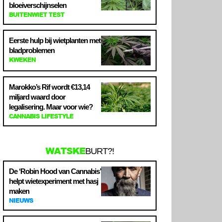
bloeiverschijnselen
BUITENWIET TEST
Eerste hulp bij wietplanten met
bladproblemen
KWEKEN
Marokko’s Rif wordt €13,14
miljard waard door
legalisering. Maar voor wie?
CANNABIS LIFESTYLE
WATSKE
BURT?!
De ‘Robin Hood van Cannabis’
helpt wietexperiment met hasj
maken
NIEUWS