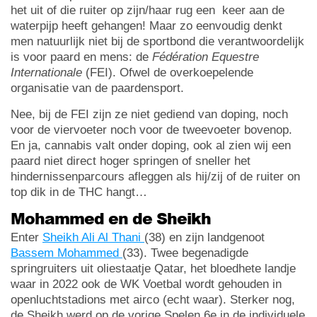
het uit of die ruiter op zijn/haar rug een keer aan de
waterpijp heeft gehangen! Maar zo eenvoudig denkt
men natuurlijk niet bij de sportbond die verantwoordelijk
is voor paard en mens: de
Fédération Equestre
Internationale
(FEI). Ofwel de overkoepelende
organisatie van de paardensport.
Nee, bij de FEI zijn ze niet gediend van doping, noch
voor de viervoeter noch voor de tweevoeter bovenop.
En ja, cannabis valt onder doping, ook al zien wij een
paard niet direct hoger springen of sneller het
hindernissenparcours afleggen als hij/zij of de ruiter on
top dik in de THC hangt…
Mohammed en de Sheikh
Enter
Sheikh Ali Al Thani
(38) en zijn landgenoot
Bassem Mohammed
(33). Twee begenadigde
springruiters uit oliestaatje Qatar, het bloedhete landje
waar in 2022 ook de WK Voetbal wordt gehouden in
openluchtstadions met airco (echt waar). Sterker nog,
de Sheikh werd op de vorige Spelen 6e in de individuele