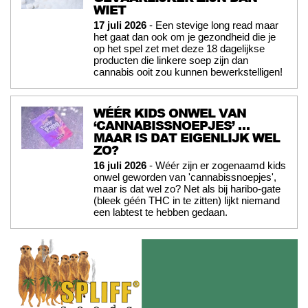
WIET
17 juli 2026
- Een stevige long read maar
het gaat dan ook om je gezondheid die je
op het spel zet met deze 18 dagelijkse
producten die linkere soep zijn dan
cannabis ooit zou kunnen bewerkstelligen!
WÉÉR KIDS ONWEL VAN
‘CANNABISSNOEPJES’ …
MAAR IS DAT EIGENLIJK WEL
ZO?
16 juli 2026
- Wéér zijn er zogenaamd kids
onwel geworden van 'cannabissnoepjes',
maar is dat wel zo? Net als bij haribo-gate
(bleek géén THC in te zitten) lijkt niemand
een labtest te hebben gedaan.