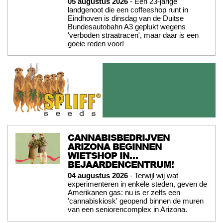
05 augustus 2026
- Een 23-jarige
landgenoot die een coffeeshop runt in
Eindhoven is dinsdag van de Duitse
Bundesautobahn A3 geplukt wegens
'verboden straatracen', maar daar is een
goeie reden voor!
CANNABISBEDRIJVEN
ARIZONA BEGINNEN
WIETSHOP IN…
BEJAARDENCENTRUM!
04 augustus 2026
- Terwijl wij wat
experimenteren in enkele steden, geven de
Amerikanen gas: nu is er zelfs een
'cannabiskiosk' geopend binnen de muren
van een seniorencomplex in Arizona.