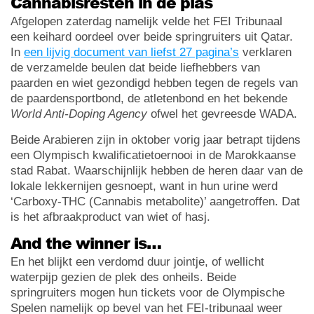
Cannabisresten in de plas
Afgelopen zaterdag namelijk velde het FEI Tribunaal
een keihard oordeel over beide springruiters uit Qatar.
In
een lijvig document van liefst 27 pagina’s
verklaren
de verzamelde beulen dat beide liefhebbers van
paarden en wiet gezondigd hebben tegen de regels van
de paardensportbond, de atletenbond en het bekende
World Anti-Doping Agency
ofwel het gevreesde WADA.
Beide Arabieren zijn in oktober vorig jaar betrapt tijdens
een Olympisch kwalificatietoernooi in de Marokkaanse
stad Rabat. Waarschijnlijk hebben de heren daar van de
lokale lekkernijen gesnoept, want in hun urine werd
‘Carboxy-THC (Cannabis metabolite)’ aangetroffen. Dat
is het afbraakproduct van wiet of hasj.
And the winner is…
En het blijkt een verdomd duur jointje, of wellicht
waterpijp gezien de plek des onheils. Beide
springruiters mogen hun tickets voor de Olympische
Spelen namelijk op bevel van het FEI-tribunaal weer