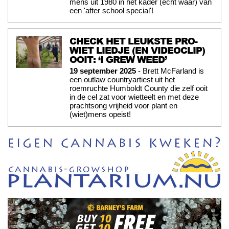
mens uit 1980 in het kader (echt waar) van
een 'after school special'!
CHECK HET LEUKSTE PRO-
WIET LIEDJE (EN VIDEOCLIP)
OOIT: ‘I GREW WEED’
19 september 2025
- Brett McFarland is
een outlaw countryartiest uit het
roemruchte Humboldt County die zelf ooit
in de cel zat voor wietteelt en met deze
prachtsong vrijheid voor plant en
(wiet)mens opeist!