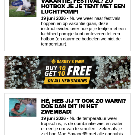
VAKANTIE, FESTIVAL? ZO
HOTBOX JE JE TENT MET EEN
LUCHTPOMP!
19 juni 2026
- Nu we weer naar festivals
hoppen en op vakantie gaan, deze
instructievideo over hoe je je tentje met een
luchtbed-pompje kunt omtoveren tot een
hotbox (en daarmee bedoelen we niet de
temperatuur).
HÉ, HEB JIJ ’T OOK ZO WARM?
DOE DAN DIT IN HET
ZWEMBAD!
19 juni 2026
- Nu de temperatuur weer
tropisch is, is de combinatie wiet en water
er eentje om van te smullen - zeker als je
ziet hoe Mac Savage69 met alle cannabis