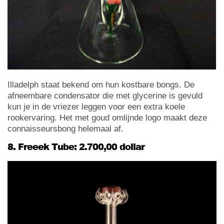
Illadelph staat bekend om hun kostbare bongs. De
afneembare condensator die met glycerine is gevuld
kun je in de vriezer leggen voor een extra koele
rookervaring. Het met goud omlijnde logo maakt deze
connaisseursbong helemaal af.
8. Freeek Tube: 2.700,00 dollar