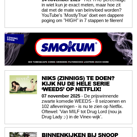
in wiet kun je exact meten, maar hoe zit
dat met de mate van beïnvloed worden?
YouTube's 'MostlyTrue' doet een dappere
poging om "HIGH" in 7 stappen te fileren!
NIKS (ZINNIGS) TE DOEN?
KIJK NU DE HELE SERIE
‘WEEDS’ OP NETFLIX!
07 november 2025
- De prijswinnende
zwarte komedie WEEDS - 8 seizoenen en
102 afleveringen - is nu te zien op Netflix.
Oftewel: 'Van MILF tot Drug Lord (nou ja
Drug Lady ;-) in de Vinex-wijk'.
BINNENKIJKEN BIJ SNOOP