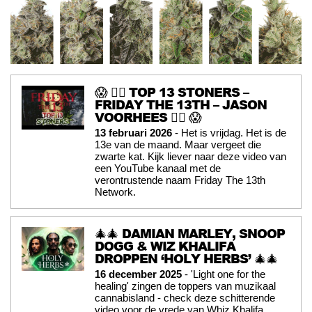
😱 🧟‍♂️ TOP 13 STONERS –
FRIDAY THE 13TH – JASON
VOORHEES 🧟‍♂️ 😱
13 februari 2026
- Het is vrijdag. Het is de
13e van de maand. Maar vergeet die
zwarte kat. Kijk liever naar deze video van
een YouTube kanaal met de
verontrustende naam Friday The 13th
Network.
🎄🎄 DAMIAN MARLEY, SNOOP
DOGG & WIZ KHALIFA
DROPPEN ‘HOLY HERBS’ 🎄🎄
16 december 2025
- 'Light one for the
healing' zingen de toppers van muzikaal
cannabisland - check deze schitterende
video voor de vrede van Whiz Khalifa,