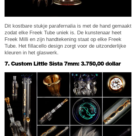
Dit kostbare stukje parafernalia is met de hand gemaakt
zodat elke Freek Tube uniek is. De kunstenaar heet
Freek Milli en zijn handtekening staat op elke Freek
Tube. Het fillacello design zorgt voor de uitzonderlijke
kleuren in het glaswerk.
7. Custom Little Sista 7mm: 3.750,00 dollar