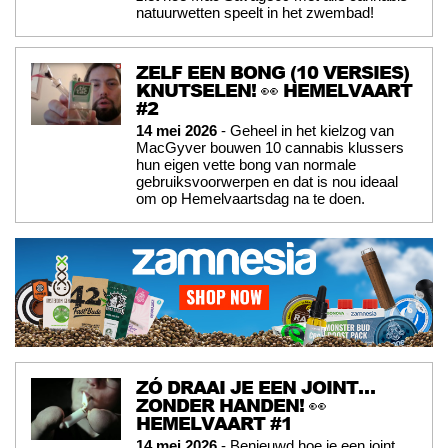
natuurwetten speelt in het zwembad!
ZELF EEN BONG (10 VERSIES)
KNUTSELEN! 👀 HEMELVAART
#2
14 mei 2026
- Geheel in het kielzog van
MacGyver bouwen 10 cannabis klussers
hun eigen vette bong van normale
gebruiksvoorwerpen en dat is nou ideaal
om op Hemelvaartsdag na te doen.
ZÓ DRAAI JE EEN JOINT…
ZONDER HANDEN! 👀
HEMELVAART #1
14 mei 2026
- Benieuwd hoe je een joint