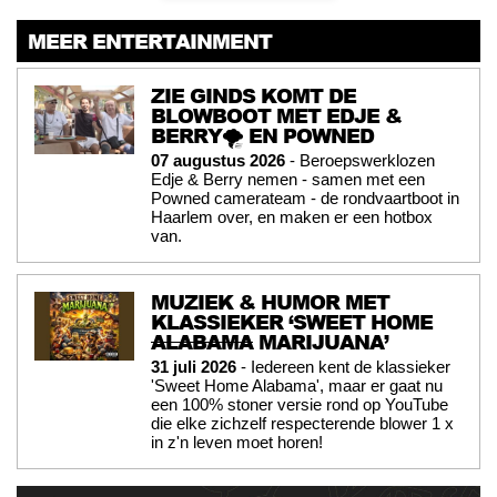
MEER ENTERTAINMENT
ZIE GINDS KOMT DE
BLOWBOOT MET EDJE &
BERRY🌪️ EN POWNED
07 augustus 2026
- Beroepswerklozen
Edje & Berry nemen - samen met een
Powned camerateam - de rondvaartboot in
Haarlem over, en maken er een hotbox
van.
MUZIEK & HUMOR MET
KLASSIEKER ‘SWEET HOME
ALABAMA
MARIJUANA’
31 juli 2026
- Iedereen kent de klassieker
'Sweet Home Alabama', maar er gaat nu
een 100% stoner versie rond op YouTube
die elke zichzelf respecterende blower 1 x
in z'n leven moet horen!