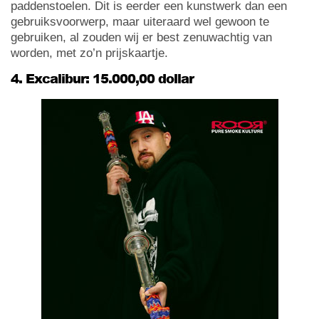
paddenstoelen. Dit is eerder een kunstwerk dan een
gebruiksvoorwerp, maar uiteraard wel gewoon te
gebruiken, al zouden wij er best zenuwachtig van
worden, met zo’n prijskaartje.
4. Excalibur: 15.000,00 dollar