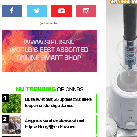
(advertentie)
NU TRENDING
OP CNNBS
1
Buitenwiet test ’26 update #20: dikke
toppen en dorstige dames
2
Zie ginds komt de blowboot met
Edje & Berry🌪️ en Powned