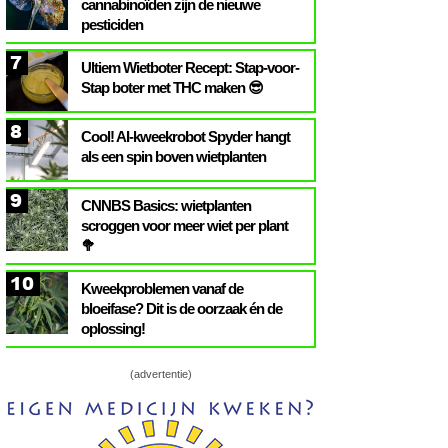
cannabinoïden zijn de nieuwe
pesticiden
7
Ultiem Wietboter Recept: Stap-voor-
Stap boter met THC maken 😎
8
Cool! AI-kweekrobot Spyder hangt
als een spin boven wietplanten
9
CNNBS Basics: wietplanten
scroggen voor meer wiet per plant
🥦
10
Kweekproblemen vanaf de
bloeifase? Dit is de oorzaak én de
oplossing!
(advertentie)