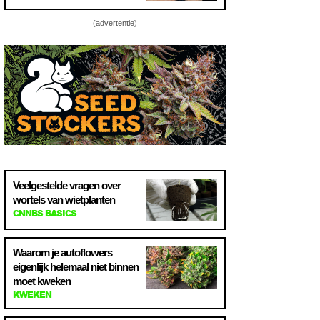
(advertentie)
Veelgestelde vragen over
wortels van wietplanten
CNNBS BASICS
Waarom je autoflowers
eigenlijk helemaal niet binnen
moet kweken
KWEKEN