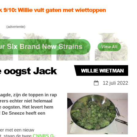
ie WietMAN maakt zijn naam waar…
ze & Jack Herer ontbladeren met Willie
(advertentie)
tman
e oogst Jack
WILLIE WIETMAN
12 juli 2022
aagde, zijn de toppen in rap
ers echter niet helemaal
te oogsten. Het levert hem
! De Sneeze heeft een
eer met een nieuw
et, staan de twee
CNNBS G-