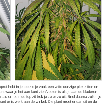
prot hebt in je top zie je vaak een witte donzige plek zitten en
nt waar je het aan kunt zien/voelen is als je aan de bladeren
als er rot in de top zit trek je ze er zo uit. Snel daarna zullen je
want er is werk aan de winkel. Die plant moet er dan uit en de