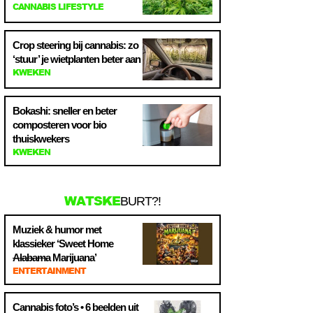
CANNABIS LIFESTYLE
Crop steering bij cannabis: zo
‘stuur’ je wietplanten beter aan
KWEKEN
Bokashi: sneller en beter
composteren voor bio
thuiskwekers
KWEKEN
WATSKE
BURT?!
Muziek & humor met
klassieker ‘Sweet Home
Alabama
Marijuana’
ENTERTAINMENT
Cannabis foto’s • 6 beelden uit