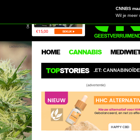
CNNBS maak
(advertentie)
Wil je meer
(advertentie)
HOME
CANNABIS
MEDIWIE
TOP
STORIES
 OPGELET: CANNABINOÏDEN ZIJN DE NIEUWE PESTICIDEN
(advertentie)
Will
Snee
Wie
Week