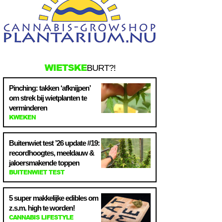
WIETSKE
BURT?!
Pinching: takken ‘afknijpen’
om strek bij wietplanten te
verminderen
KWEKEN
Buitenwiet test ’26 update #19:
recordhoogtes, meeldauw &
jaloersmakende toppen
BUITENWIET TEST
5 super makkelijke edibles om
z.s.m. high te worden!
CANNABIS LIFESTYLE