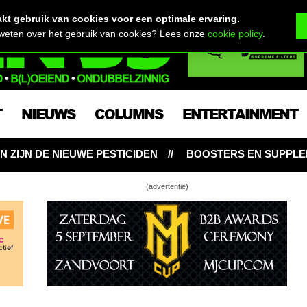
t gebruik van cookies voor een optimale ervaring.
 weten over het gebruik van cookies? Lees onze
cookie policy
.
T
NIEUWS
COLUMNS
ENTERTAINMENT
BOOSTERS EN SUPPLEMENTEN: NOODZAKELIJK VOOR
(advertentie)
ie WietMAN maakt zijn naam waar…
ze & Jack Herer ontbladeren met Willie
tman
 9/10: Willie vult gaten met wiettoppen