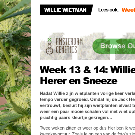
WILLIE WIETMAN
Lees ook:
Will
Snee
Wie
Week 13 & 14: Willi
Herer en Sneeze
Nadat Willie zijn wietplanten vorige keer verl
tempo verder gegroeid. Omdat hij de Jack Her
vertrouwt, besluit hij zijn wietplanten alvast 
weer een paar mooie schalen vol met wiet op
prachtig paars kleurtje gekregen…
Twee weken zitten er weer op dus hier ben ik w
kweekavontuur. Zoals je op een van de foto’s zi