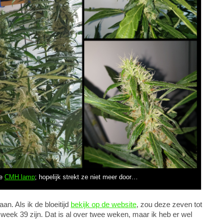
de
CMH lamp
; hopelijk strekt ze niet meer door…
n. Als ik de bloeitijd
bekijk op de website
, zou deze zeven tot
week 39 zijn. Dat is al over twee weken, maar ik heb er wel