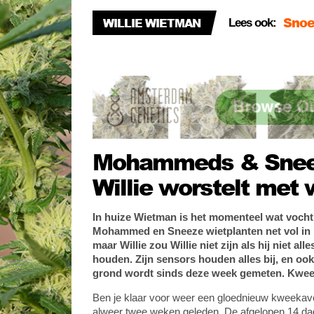
Wiet
WILLIE WIETMAN
Lees ook:
Kwee
slan
Een 
Snee
Mohammeds & Sneez
Willie worstelt met 
In huize Wietman is het momenteel wat vochtig
Mohammed en Sneeze wietplanten net vol in blo
maar Willie zou Willie niet zijn als hij niet al
houden. Zijn sensors houden alles bij, en ook
grond wordt sinds deze week gemeten. Kwee
Ben je klaar voor weer een gloednieuw kweekavo
alweer twee weken geleden. De afgelopen 14 dag