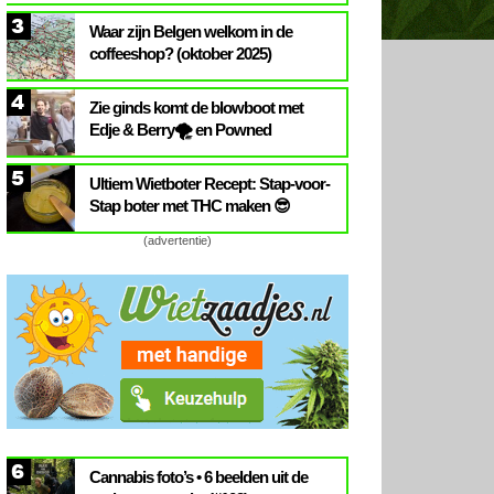
3
Waar zijn Belgen welkom in de
coffeeshop? (oktober 2025)
4
Zie ginds komt de blowboot met
Edje & Berry🌪️ en Powned
5
Ultiem Wietboter Recept: Stap-voor-
Stap boter met THC maken 😎
(advertentie)
6
Cannabis foto’s • 6 beelden uit de