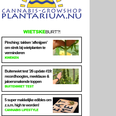
WIETSKE
BURT?!
Pinching: takken ‘afknijpen’
om strek bij wietplanten te
verminderen
KWEKEN
Buitenwiet test ’26 update #19:
recordhoogtes, meeldauw &
jaloersmakende toppen
BUITENWIET TEST
5 super makkelijke edibles om
z.s.m. high te worden!
CANNABIS LIFESTYLE