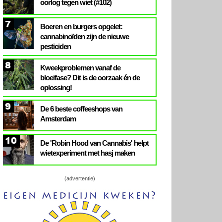
oorlog tegen wiet (#102)
7
Boeren en burgers opgelet:
cannabinoïden zijn de nieuwe
pesticiden
8
Kweekproblemen vanaf de
bloeifase? Dit is de oorzaak én de
oplossing!
9
De 6 beste coffeeshops van
Amsterdam
10
De 'Robin Hood van Cannabis' helpt
wietexperiment met hasj maken
(advertentie)