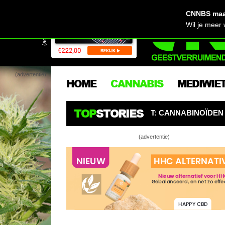
CNNBS maak
(advertentie)
Wil je meer
(advertentie)
HOME
CANNABIS
MEDIWIE
TOP
STORIES
ERS OPGELET: CANNABINOÏDEN ZIJN DE NIEUWE PESTICI
(advertentie)
Kwee
slan
Een 
Snee
Snoe