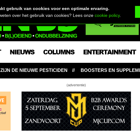
t gebruik van cookies voor een optimale ervaring.
 weten over het gebruik van cookies? Lees onze
cookie policy
.
T
NIEUWS
COLUMNS
ENTERTAINMENT
DEN
BOOSTERS EN SUPPLEMENTEN: NOODZAKELIJK VO
(advertentie)
kavontuur: Mohammeds op 12/12, nieuwe
g voor Sneeze
nieuwe bulb, enorme Mohammeds & dikke
ze toppen
i en bloei met Mohammed & Sneeze …én Willie