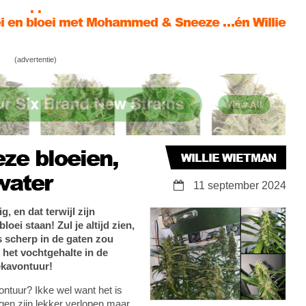
man!
kavontuur: Mohammeds op 12/12, nieuwe
g voor Sneeze
(advertentie)
nieuwe bulb, enorme Mohammeds & dikke
ze toppen
e bloeien,
WILLIE WIETMAN
water
11 september 2024
, en dat terwijl zijn
ei staan! Zul je altijd zien,
les scherp in de gaten zou
 het vochtgehalte in de
kavontuur!
ntuur? Ikke wel want het is
en zijn lekker verlopen maar