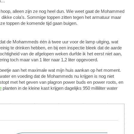
en…
n hoop, alleen zijn ze nog heel dun. Wie weet gaat de Mohammed
dikke cola’s. Sommige toppen zitten tegen het armatuur maar
deze toppen de komende tijd gaan buigen.
op dat de Mohammeds één à twee uur voor de lamp uitging, wat
einig te drinken hebben, en bij een inspectie bleek dat de aarde
chtigheid van de afgelopen weken durfde ik het eerst niet aan,
ing toch maar van 1 liter naar 1,2 liter opgevoerd.
n beetje aan het maximale wat mijn huis aankan op het moment.
a water en voeding dat de Mohammeds nu krijgen is nog niet
estopt met het geven van plagron power buds en power roots, en
e
planten in de kleine kast krijgen dagelijks 950 milliliter water