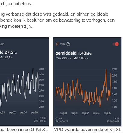
 bijna nutteloos.
erg verbaasd dat deze was gedaald, en binnen de ideale
doende kon ik besluiten om de bewatering te verhogen, een
ng moeten zijn.
ur boven in de G-Kit XL
VPD-waarde boven in de G-Kit XL