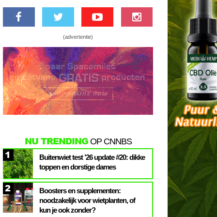
(advertentie)
NU TRENDING
OP CNNBS
1
Buitenwiet test ’26 update #20: dikke
toppen en dorstige dames
2
Boosters en supplementen:
noodzakelijk voor wietplanten, of
kun je ook zonder?