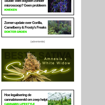
Studie: wiet oogsten zonder
microscoop? Geen probleem
KWEKEN
Zomer-update over Gorilla,
Camelberry & Frosty’s Freaks
DOKTER GROEN
(advertentie)
Hoe legalisering de
cannabiswereld om zeep helpt
CANNABIS LIFESTYLE