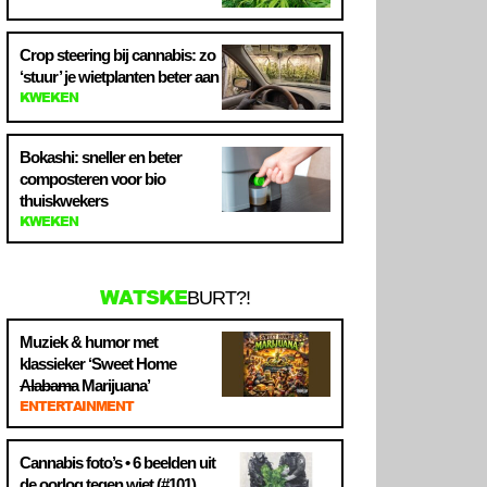
Crop steering bij cannabis: zo
‘stuur’ je wietplanten beter aan
KWEKEN
Bokashi: sneller en beter
composteren voor bio
thuiskwekers
KWEKEN
WATSKE
BURT?!
Muziek & humor met
klassieker ‘Sweet Home
Alabama
Marijuana’
ENTERTAINMENT
Cannabis foto’s • 6 beelden uit
de oorlog tegen wiet (#101)