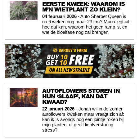
EERSTE KWEEK: WAAROM IS
M’N WIETPLANT ZO KLEIN?
04 februari 2026
- Auto Sherbet Queen is
na 6 weken nog maar 23 cm? Muna legt uit
hoe dat kan, waarom het geen ramp is, en
wat de bloeifase nog zal brengen.
AUTOFLOWERS STOREN IN
HUN ‘SLAAP’, KAN DAT
KWAAD?
22 januari 2026
- Johan wil in de zomer
autoflowers kweken maar vraagt zich af:
kan ik 's avonds nog een jointje roken bij
mijn planten, of geeft lichtverstoring
stress?