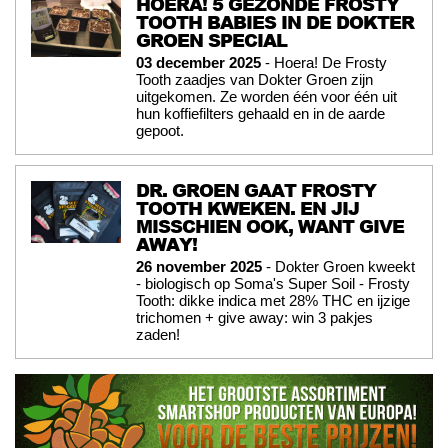
HOERA! 5 GEZONDE FROSTY
TOOTH BABIES IN DE DOKTER
GROEN SPECIAL
03 december 2025
- Hoera! De Frosty
Tooth zaadjes van Dokter Groen zijn
uitgekomen. Ze worden één voor één uit
hun koffiefilters gehaald en in de aarde
gepoot.
DR. GROEN GAAT FROSTY
TOOTH KWEKEN. EN JIJ
MISSCHIEN OOK, WANT GIVE
AWAY!
26 november 2025
- Dokter Groen kweekt
- biologisch op Soma's Super Soil - Frosty
Tooth: dikke indica met 28% THC en ijzige
trichomen + give away: win 3 pakjes
zaden!