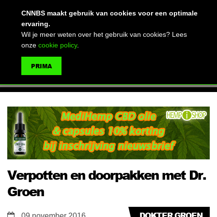
(advertentie)
CNNBS maakt gebruik van cookies voor een optimale
ervaring.
Wil je meer weten over het gebruik van cookies? Lees
onze
cookie policy
.
MENU
PRIMA
ZOEKEN
Verpotten en doorpakken met Dr.
Groen
DOKTER GROEN
09 november 2016