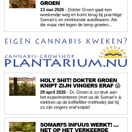
GROEN
13 mei 2026
- Dokter Groen gaat een
weekendje weg en komt terug bij prachtige
Somari's en strekkende autoflowers. Als
die maar niet tegen de lamp groeien...
HOLY SHIT! DOKTER GROEN
KNIPT ZIJN VINGERS ERAF 😱
29 april 2026
- Dr. Groen is zo druk aan
het experimenteren (met oa de Somari's &
stekken op de koffiefilter-methode) dat hij
zo zijn vingers eraf knipte!
SOMARI’S INFUUS WERKT! …
NET OP HET VERKEERDE