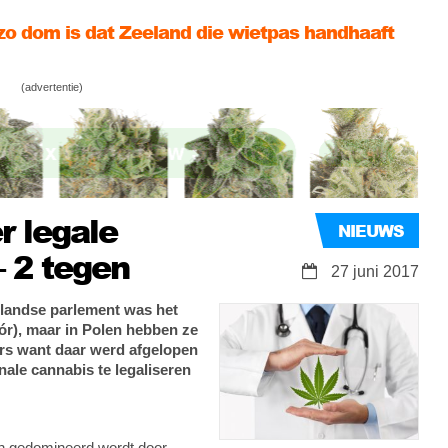
o dom is dat Zeeland die wietpas handhaaft
Friese gevangenis in met een ons hasj
(advertentie)
gevonden telefoon leidt tot dood wietplanten
r legale
NIEUWS
– 2 tegen
27 juni 2017
rlandse parlement was het
óór), maar in Polen hebben ze
ërs want daar werd afgelopen
ale cannabis te legaliseren
en gedomineerd wordt door