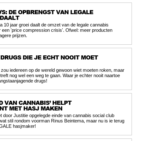
S: DE OPBRENGST VAN LEGALE
 DAALT
a 10 jaar groei daalt de omzet van de legale cannabis
r een 'price compression crisis'. Ofwel: meer producten
agere prijzen.
 DRUGS DIE JE ECHT NOOIT MOET
jk zou iedereen op de wereld gewoon wiet moeten roken, maar
etreft nog wel een weg te gaan. Waar je echter nooit naartoe
angstaanjagende drugs!
D VAN CANNABIS’ HELPT
NT MET HASJ MAKEN
t door Justitie opgelegde einde van cannabis social club
at stil rondom voorman Rinus Beintema, maar nu is ie terug
LEGALE hasjmaker!