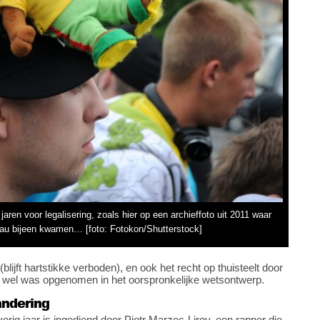
ren voor legalisering, zoals hier op een archieffoto uit 2011 waar
u bijeen kwamen… [foto: Fotokon/Shutterstock]
lijft hartstikke verboden), en ook het recht op thuisteelt door
it wel was opgenomen in het oorspronkelijke wetsontwerp.
andering
orig jaar is ingediend door Piotr Marzec-Liroy, een rapper die