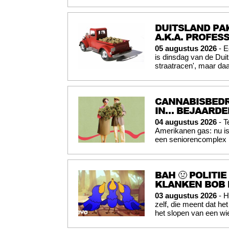
DUITSLAND PAK
A.K.A. PROFES
05 augustus 2026
- E
is dinsdag van de Du
straatracen', maar daa
CANNABISBEDR
IN… BEJAARD
04 augustus 2026
- T
Amerikanen gas: nu is
een seniorencomplex i
BAH 🤢 POLITI
KLANKEN BOB 
03 augustus 2026
- H
zelf, die meent dat he
het slopen van een wi