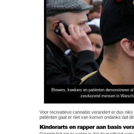
Blowers, kwekers en patiënten demonstreren al ja
zesduizend mensen in Warscha
Voor recreatieve cannabis verandert er dus niks (b
patiënten gaat er niet van komen ondanks dat d
Kinderarts en rapper aan basis ver
Grappig feit om te weten is dat de mediwiet-wet v