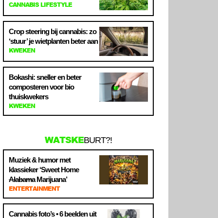
CANNABIS LIFESTYLE
Crop steering bij cannabis: zo
‘stuur’ je wietplanten beter aan
KWEKEN
Bokashi: sneller en beter
composteren voor bio
thuiskwekers
KWEKEN
WATSKE
BURT?!
Muziek & humor met
klassieker ‘Sweet Home
Alabama
Marijuana’
ENTERTAINMENT
Cannabis foto’s • 6 beelden uit