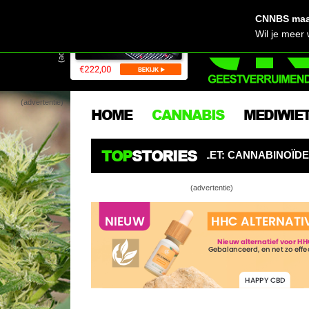
CNNBS maak
(advertentie)
Wil je meer
(advertentie)
HOME
CANNABIS
MEDIWIE
TOP
STORIES
BURGERS OPGELET: CANNABINOÏDEN ZIJN DE NIEUWE PES
(advertentie)
Man wandelt 
Verloren én 