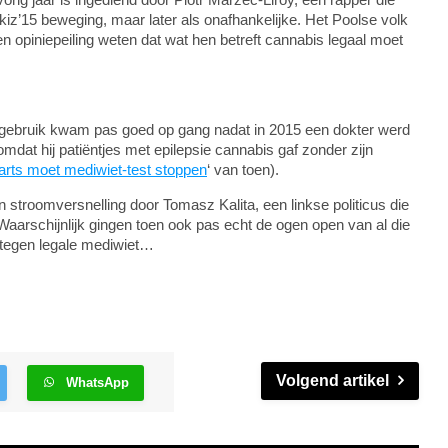
ukiz’15 beweging, maar later als onafhankelijke. Het Poolse volk
n een opiniepeiling weten dat wat hen betreft cannabis legaal moet
etgebruik kwam pas goed op gang nadat in 2015 een dokter werd
mdat hij patiëntjes met epilepsie cannabis gaf zonder zijn
arts moet mediwiet-test stoppen
‘ van toen).
n stroomversnelling door Tomasz Kalita, een linkse politicus die
Waarschijnlijk gingen toen ook pas echt de ogen open van al die
 tegen legale mediwiet…
Volgend artikel
WhatsApp