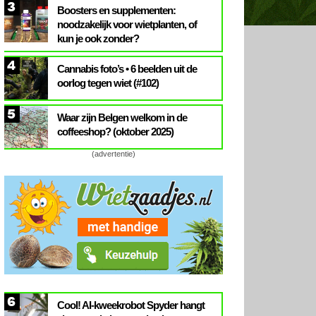
3
Boosters en supplementen:
noodzakelijk voor wietplanten, of
kun je ook zonder?
4
Cannabis foto’s • 6 beelden uit de
oorlog tegen wiet (#102)
5
Waar zijn Belgen welkom in de
coffeeshop? (oktober 2025)
(advertentie)
6
Cool! AI-kweekrobot Spyder hangt