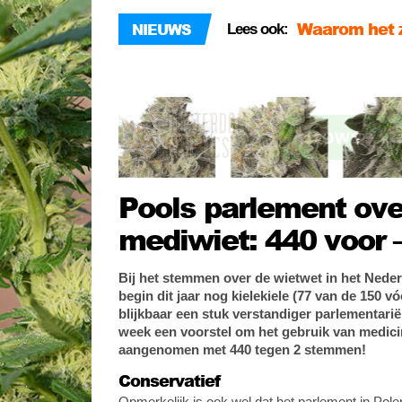
Waarom het z
NIEUWS
Lees ook:
Man wandelt 
Verloren én 
Pools parlement ove
mediwiet: 440 voor 
Bij het stemmen over de wietwet in het Nede
begin dit jaar nog kielekiele (77 van de 150 v
blijkbaar een stuk verstandiger parlementari
week een voorstel om het gebruik van medicin
aangenomen met 440 tegen 2 stemmen!
Conservatief
Opmerkelijk is ook wel dat het parlement in Pol