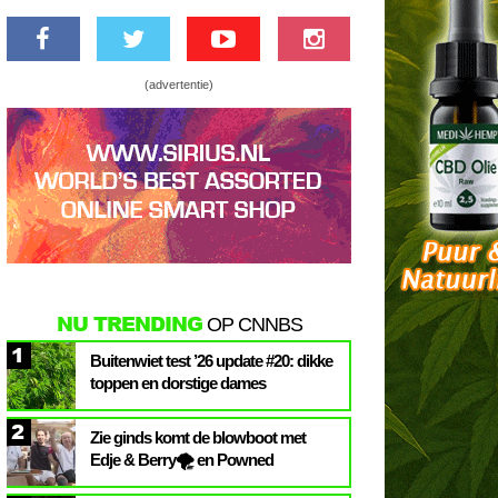
(advertentie)
NU TRENDING
OP CNNBS
1
Buitenwiet test ’26 update #20: dikke
toppen en dorstige dames
2
Zie ginds komt de blowboot met
Edje & Berry🌪️ en Powned