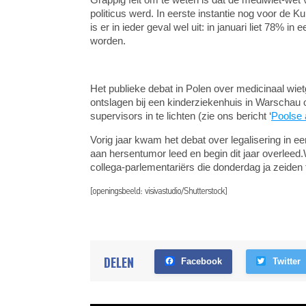
politicus werd. In eerste instantie nog voor de K
is er in ieder geval wel uit: in januari liet 78% i
worden.
Het publieke debat in Polen over medicinaal wi
ontslagen bij een kinderziekenhuis in Warschau o
supervisors in te lichten (zie ons bericht ‘
Poolse 
Vorig jaar kwam het debat over legalisering in ee
aan hersentumor leed en begin dit jaar overleed.
collega-parlementariërs die donderdag ja zeiden
[openingsbeeld: visivastudio/Shutterstock]
DELEN
Facebook
Twitter