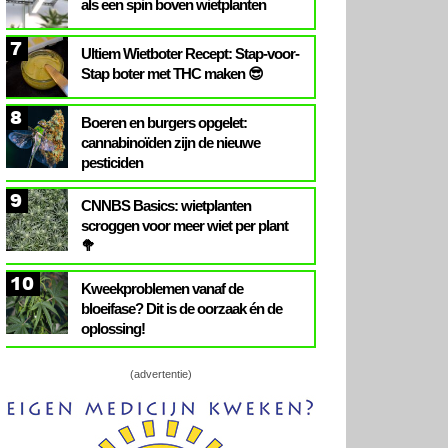
als een spin boven wietplanten
7
Ultiem Wietboter Recept: Stap-voor-
Stap boter met THC maken 😎
8
Boeren en burgers opgelet:
cannabinoïden zijn de nieuwe
pesticiden
9
CNNBS Basics: wietplanten
scroggen voor meer wiet per plant
🥦
10
Kweekproblemen vanaf de
bloeifase? Dit is de oorzaak én de
oplossing!
(advertentie)