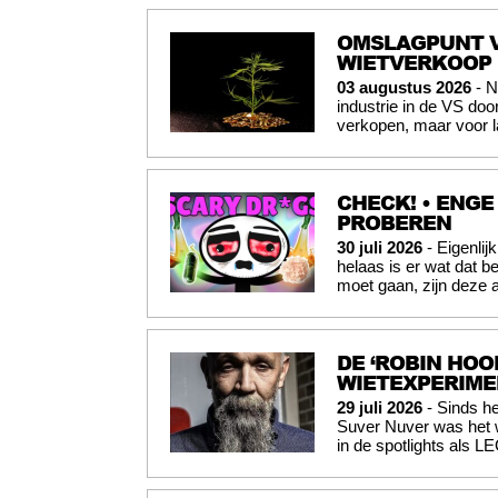
OMSLAGPUNT V
WIETVERKOOP
03 augustus 2026
- N
industrie in de VS doo
verkopen, maar voor l
CHECK! • ENGE
PROBEREN
30 juli 2026
- Eigenli
helaas is er wat dat b
moet gaan, zijn deze 
DE ‘ROBIN HOO
WIETEXPERIME
29 juli 2026
- Sinds he
Suver Nuver was het w
in de spotlights als 