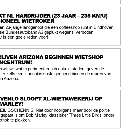
T NL HARDRIJDER (23 JAAR – 235 KM/U)
SIONEEL WIETROKER
en 23-jarige landgenoot die een coffeeshop runt in Eindhoven
itse Bundesautobahn A3 geplukt wegens 'verboden
r is een goeie reden voor!
IJVEN ARIZONA BEGINNEN WIETSHOP
ENCENTRUM!
erwijl wij wat experimenteren in enkele steden, geven de
 er zelfs een 'cannabiskiosk' geopend binnen de muren van
n Arizona.
E VENLO SLOOPT XL-WIETKWEKERIJ OP
MARLEY!
EILIGSCHENNIS. Niet door hooligans maar door de politie
t gepast is om Bob Marley klassieker 'Three Little Birds' onder
ethok te plakken.