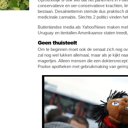
conservatieve en oer-conservatieve krachten, lin
bestaan. Desalniettemin stemde dus praktisch de
medicinale cannabis. Slechts 2 politici vinden he
Buitenlandse media als
Yahoo!News
maken meldi
Uruguay en tientallen Amerikaanse staten treedt,
Geen thuisteelt
Om te beginnen moet ook de senaat zich nog ove
zal nog wel lukken allemaal, maar als je kijkt naa
magertjes. Alleen mensen die een doktersrecept
Poolse apotheken met gebruikmaking van geïmpo