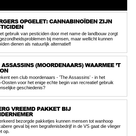
RGERS OPGELET: CANNABINOÏDEN ZIJN
TICIDEN
et gebruik van pesticiden door met name de landbouw zorgt
 gezondheidsproblemen bij mensen, maar wellicht kunnen
den dienen als natuurlijk alternatief!
E ASSASSINS (MOORDENAARS) WAARMEE ’T
GON
ekent een club moordenaars - 'The Assassins' - in het
osten voor het enige echte begin van recreatief gebruik
nselijke geschiedenis?
ERG VREEMD PAKKET BIJ
NDERNEMER
erkeerd bezorgde pakketjes kunnen mensen tot wanhoop
abere geval bij een begrafenisbedrijf in de VS gaat die vlieger
t op.