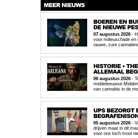
MEER NIEUWS
BOEREN EN BU
DE NIEUWE PES
07 augustus 2026
- H
voor milieuschade en
rauwe, zure cannabinoï
HISTORIE • TH
ALLEMAAL BE
06 augustus 2026
- T
middeleeuwse Midden-O
van cannabis in de me
UPS BEZORGT 
BEGRAFENISO
05 augustus 2026
- V
drijven maar in dit mac
voor ons toch mooi nie