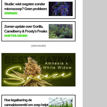
Studie: wiet oogsten zonder
microscoop? Geen probleem
KWEKEN
Zomer-update over Gorilla,
Camelberry & Frosty’s Freaks
DOKTER GROEN
(advertentie)
Hoe legalisering de
cannabiswereld om zeep helpt