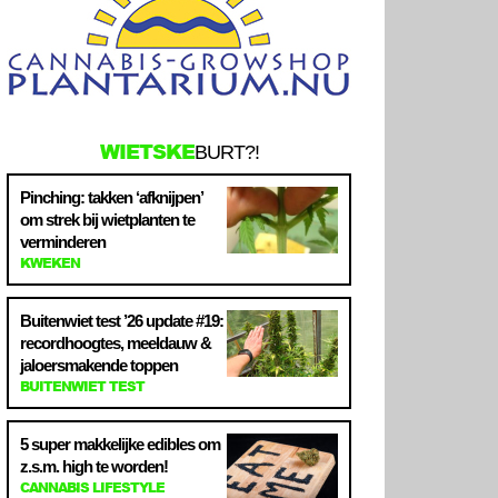
WIETSKE
BURT?!
Pinching: takken ‘afknijpen’
om strek bij wietplanten te
verminderen
KWEKEN
Buitenwiet test ’26 update #19:
recordhoogtes, meeldauw &
jaloersmakende toppen
BUITENWIET TEST
5 super makkelijke edibles om
z.s.m. high te worden!
CANNABIS LIFESTYLE