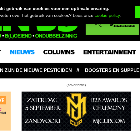
t gebruik van cookies voor een optimale ervaring.
 weten over het gebruik van cookies? Lees onze
cookie policy
.
T
NIEUWS
COLUMNS
ENTERTAINMENT
TICIDEN
BOOSTERS EN SUPPLEMENTEN: NOODZAKELIJ
(advertentie)
Friese gevangenis in met een ons hasj
gevonden telefoon leidt tot dood wietplanten