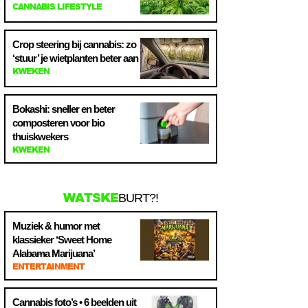
CANNABIS LIFESTYLE
Crop steering bij cannabis: zo
‘stuur’ je wietplanten beter aan
KWEKEN
Bokashi: sneller en beter
composteren voor bio
thuiskwekers
KWEKEN
WATSKE
BURT?!
Muziek & humor met
klassieker ‘Sweet Home
Alabama
Marijuana’
ENTERTAINMENT
Cannabis foto’s • 6 beelden uit