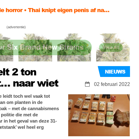
 horror • Thai knipt eigen penis af na…
orijden – zo zit het echt met jouw
(advertentie)
d!
ort cannabis studies met 1 miljoen dollar
lt 2 ton
NIEUWS
t… naar wiet
02 februari 2022
leidt toch wel vaak tot
dan om planten in de
rbak – met de cannabismens
 politie die met de
r in het geval van deze 31-
tstank’ wel heel erg