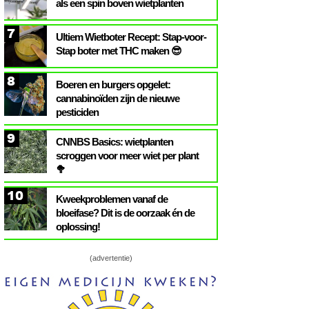
als een spin boven wietplanten
7
Ultiem Wietboter Recept: Stap-voor-
Stap boter met THC maken 😎
8
Boeren en burgers opgelet:
cannabinoïden zijn de nieuwe
pesticiden
9
CNNBS Basics: wietplanten
scroggen voor meer wiet per plant
🥦
10
Kweekproblemen vanaf de
bloeifase? Dit is de oorzaak én de
oplossing!
(advertentie)