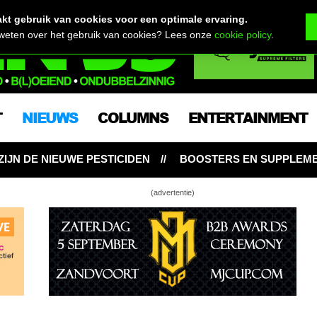
t gebruik van cookies voor een optimale ervaring.
 weten over het gebruik van cookies? Lees onze
cookie policy
.
T
NIEUWS
COLUMNS
ENTERTAINMENT
CIDEN
BOOSTERS EN SUPPLEMENTEN: NOODZAKELIJK
(advertentie)
orijden – zo zit het echt met jouw
d!
ort cannabis studies met 1 miljoen dollar