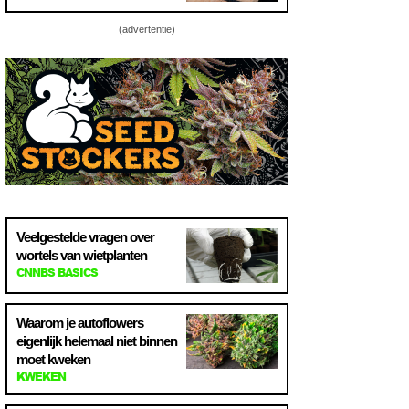
(advertentie)
Veelgestelde vragen over
wortels van wietplanten
CNNBS BASICS
Waarom je autoflowers
eigenlijk helemaal niet binnen
moet kweken
KWEKEN