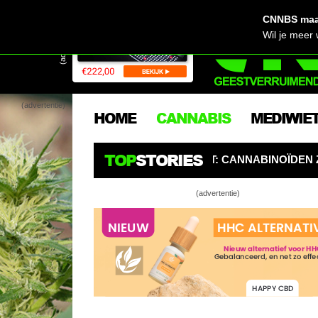
CNNBS maak
(advertentie)
Wil je meer
(advertentie)
HOME
CANNABIS
MEDIWIE
TOP
STORIES
RGERS OPGELET: CANNABINOÏDEN ZIJN DE NIEUWE PESTI
(advertentie)
Blowen en aut
rijvaardighei
De NFL spons