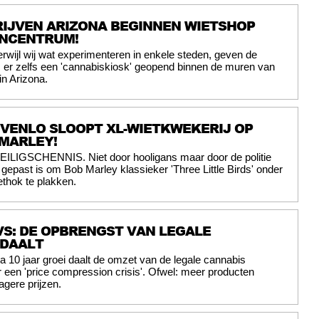
IJVEN ARIZONA BEGINNEN WIETSHOP
ENCENTRUM!
erwijl wij wat experimenteren in enkele steden, geven de
 er zelfs een 'cannabiskiosk' geopend binnen de muren van
n Arizona.
E VENLO SLOOPT XL-WIETKWEKERIJ OP
MARLEY!
EILIGSCHENNIS. Niet door hooligans maar door de politie
t gepast is om Bob Marley klassieker 'Three Little Birds' onder
ethok te plakken.
S: DE OPBRENGST VAN LEGALE
 DAALT
a 10 jaar groei daalt de omzet van de legale cannabis
r een 'price compression crisis'. Ofwel: meer producten
agere prijzen.