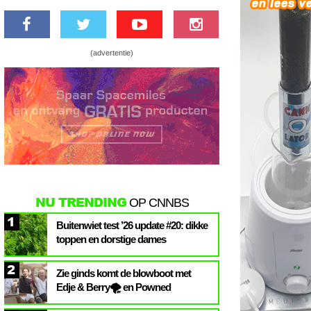
(advertentie)
NU TRENDING
OP CNNBS
1
Buitenwiet test ’26 update #20: dikke
toppen en dorstige dames
2
Zie ginds komt de blowboot met
Edje & Berry🌪️ en Powned