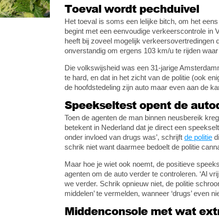
Toeval wordt pechduivel
Het toeval is soms een lelijke bitch, om het eens
begint met een eenvoudige verkeerscontrole in 
heeft bij zoveel mogelijk verkeersovertredingen d
onverstandig om ergens 103 km/u te rijden waar 
Die volkswijsheid was een 31-jarige Amsterdamme
te hard, en dat in het zicht van de politie (ook en
de hoofdstedeling zijn auto maar even aan de ka
Speekseltest opent de auto
Toen de agenten de man binnen neusbereik krege
betekent in Nederland dat je direct een speeksel
onder invloed van drugs was’, schrijft
de politie
di
schrik niet want daarmee bedoelt de politie cann
Maar hoe je wiet ook noemt, de positieve speekse
agenten om de auto verder te controleren. ‘Al v
we verder. Schrik opnieuw niet, de politie schr
middelen’ te vermelden, wanneer ‘drugs’ even nie
Middenconsole met wat extr