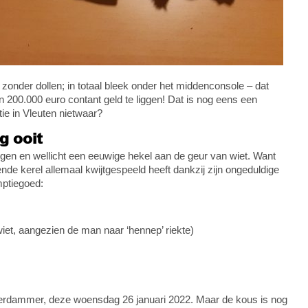
zonder dollen; in totaal bleek onder het middenconsole – dat
00.000 euro contant geld te liggen! Dat is nog eens een
tie in Vleuten nietwaar?
g ooit
gen en wellicht een eeuwige hekel aan de geur van wiet. Want
de kerel allemaal kwijtgespeeld heeft dankzij zijn ongeduldige
mptiegoed:
et, aangezien de man naar ‘hennep’ riekte)
terdammer, deze woensdag 26 januari 2022. Maar de kous is nog