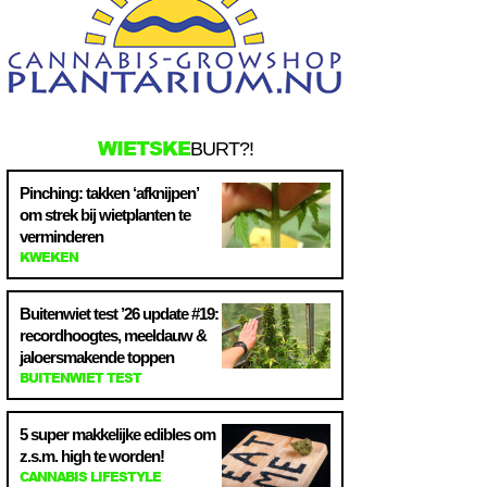
WIETSKE
BURT?!
Pinching: takken ‘afknijpen’
om strek bij wietplanten te
verminderen
KWEKEN
Buitenwiet test ’26 update #19:
recordhoogtes, meeldauw &
jaloersmakende toppen
BUITENWIET TEST
5 super makkelijke edibles om
z.s.m. high te worden!
CANNABIS LIFESTYLE