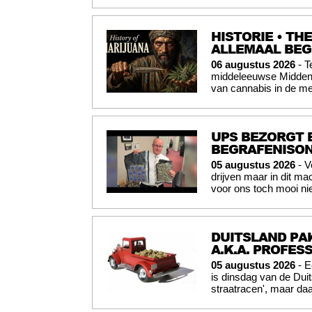
HISTORIE • TH
ALLEMAAL BE
06 augustus 2026
- T
middeleeuwse Midden-O
van cannabis in de me
UPS BEZORGT 
BEGRAFENISO
05 augustus 2026
- V
drijven maar in dit mac
voor ons toch mooi nie
DUITSLAND PAK
A.K.A. PROFES
05 augustus 2026
- E
is dinsdag van de Du
straatracen', maar daa