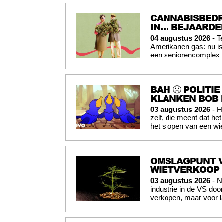
CANNABISBEDR
IN… BEJAARD
04 augustus 2026
- T
Amerikanen gas: nu is
een seniorencomplex i
BAH 🤢 POLITI
KLANKEN BOB 
03 augustus 2026
- H
zelf, die meent dat he
het slopen van een wi
OMSLAGPUNT V
WIETVERKOOP
03 augustus 2026
- N
industrie in de VS doo
verkopen, maar voor l