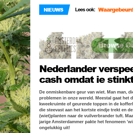
Waargebeurde
NIEUWS
Lees ook:
blowen!
Blowen en aut
rijvaardighei
De NFL spons
Nederlander verspee
cash omdat ie stink
De onmiskenbare geur van wiet. Man man, die 
problemen in onze wereld. Meestal gaat het 
kweekruimte of geurende toppen in de koffe
die steevast aan het kortste eindje trekt en de
(wiet)planten naar de vuilverbrander tuft. Maa
jarige Amsterdammer pakte het fenomeen ‘wie
ongelukkig uit!