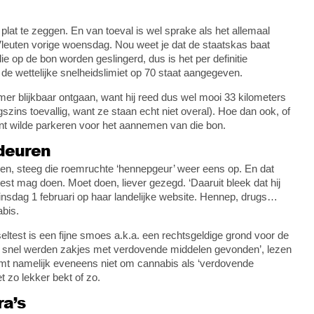
 plat te zeggen. En van toeval is wel sprake als het allemaal
Vleuten vorige woensdag. Nou weet je dat de staatskas baat
ie op de bon worden geslingerd, dus is het per definitie
de wettelijke snelheidslimiet op 70 staat aangegeven.
r blijkbaar ontgaan, want hij reed dus wel mooi 33 kilometers
igszins toevallig, want ze staan echt niet overal). Hoe dan ook, of
nt wilde parkeren voor het aannemen van die bon.
deuren
n, steeg die roemruchte ‘hennepgeur’ weer eens op. En dat
test mag doen. Moet doen, liever gezegd. ‘Daaruit bleek dat hij
nsdag 1 februari op haar landelijke website. Hennep, drugs…
abis.
ltest is een fijne smoes a.k.a. een rechtsgeldige grond voor de
rij snel werden zakjes met verdovende middelen gevonden’, lezen
oomt namelijk eveneens niet om cannabis als ‘verdovende
t zo lekker bekt of zo.
a’s