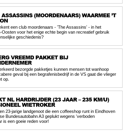
E ASSASSINS (MOORDENAARS) WAARMEE ’T
GON
ekent een club moordenaars - 'The Assassins' - in het
osten voor het enige echte begin van recreatief gebruik
nselijke geschiedenis?
ERG VREEMD PAKKET BIJ
NDERNEMER
erkeerd bezorgde pakketjes kunnen mensen tot wanhoop
abere geval bij een begrafenisbedrijf in de VS gaat die vlieger
t op.
T NL HARDRIJDER (23 JAAR – 235 KM/U)
SIONEEL WIETROKER
en 23-jarige landgenoot die een coffeeshop runt in Eindhoven
itse Bundesautobahn A3 geplukt wegens 'verboden
r is een goeie reden voor!