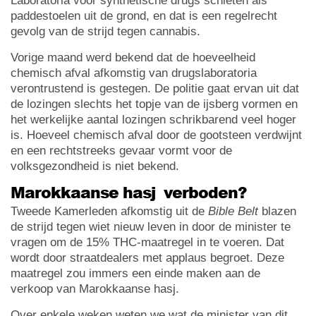
Laboratoria voor synthetische drugs schieten als
paddestoelen uit de grond, en dat is een regelrecht
gevolg van de strijd tegen cannabis.
Vorige maand werd bekend dat de hoeveelheid
chemisch afval afkomstig van drugslaboratoria
verontrustend is gestegen. De politie gaat ervan uit dat
de lozingen slechts het topje van de ijsberg vormen en
het werkelijke aantal lozingen schrikbarend veel hoger
is. Hoeveel chemisch afval door de gootsteen verdwijnt
en een rechtstreeks gevaar vormt voor de
volksgezondheid is niet bekend.
Marokkaanse hasj verboden?
Tweede Kamerleden afkomstig uit de
Bible Belt
blazen
de strijd tegen wiet nieuw leven in door de minister te
vragen om de 15% THC-maatregel in te voeren. Dat
wordt door straatdealers met applaus begroet. Deze
maatregel zou immers een einde maken aan de
verkoop van Marokkaanse hasj.
Over enkele weken weten we wat de minister van dit