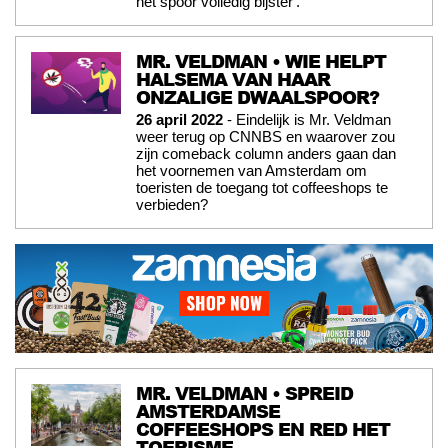
het spoor volledig bijster'.
MR. VELDMAN • WIE HELPT
HALSEMA VAN HAAR
ONZALIGE DWAALSPOOR?
26 april 2022
- Eindelijk is Mr. Veldman
weer terug op CNNBS en waarover zou
zijn comeback column anders gaan dan
het voornemen van Amsterdam om
toeristen de toegang tot coffeeshops te
verbieden?
MR. VELDMAN • SPREID
AMSTERDAMSE
COFFEESHOPS EN RED HET
TOERISME