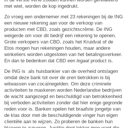
met wiet, worden de kop ingedrukt.
Zo vroeg een ondernemer met 23 rekeningen bij de ING
een nieuwe rekening aan voor de verkoop van
producten met CBD, zoals gezichtscrème. De ING
weigerde om voor dit bedrijf een rekening te openen.
Grote verkopers van CBD, zoals het Kruidvat of de
Etos mogen hun rekeningen houden, maar andere
winkeliers worden uitgesloten van het betalingsverkeer.
En dan te bedenken dat CBD een
legaal
product is.
De ING is als huisbankier van de overheid ontslagen
omdat deze bank tot over de oren betrokken is bij
witwassen van cocaïnegelden. Om deze criminele
activiteiten te maskeren worden Nederlandse bedrijven
de wacht aangezegd en beschuldigd van betrokkenheid
bij verboden activiteiten zonder dat hier enige gegronde
reden voor is. Banken spelen het braafste jongetje van
de klas door met de beschuldigende vinger hun eigen
clientèle aan te wijzen. Zo proberen de banken hun
blazoen te zuiveren. Justitie doet lekker mee want die