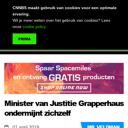
(advertentie)
CNNBS maakt gebruik van cookies voor een optimale
ervaring.
Wil je meer weten over het gebruik van cookies? Lees
onze
cookie policy
.
MENU
PRIMA
ZOEKEN
Minister van Justitie Grapperhaus
ondermijnt zichzelf
MR. VELDMAN
01 april 2019