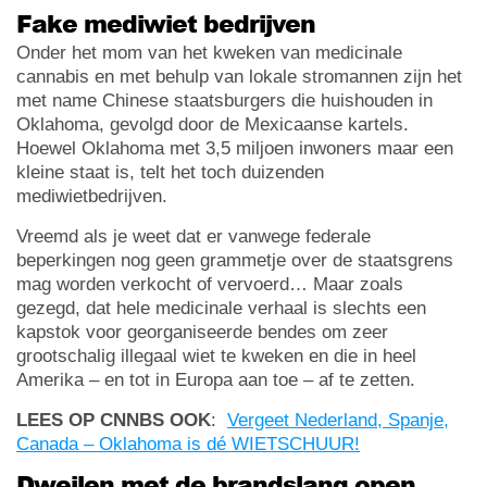
Fake mediwiet bedrijven
Onder het mom van het kweken van medicinale
cannabis en met behulp van lokale stromannen zijn het
met name Chinese staatsburgers die huishouden in
Oklahoma, gevolgd door de Mexicaanse kartels.
Hoewel Oklahoma met 3,5 miljoen inwoners maar een
kleine staat is, telt het toch duizenden
mediwietbedrijven.
Vreemd als je weet dat er vanwege federale
beperkingen nog geen grammetje over de staatsgrens
mag worden verkocht of vervoerd… Maar zoals
gezegd, dat hele medicinale verhaal is slechts een
kapstok voor georganiseerde bendes om zeer
grootschalig illegaal wiet te kweken en die in heel
Amerika – en tot in Europa aan toe – af te zetten.
LEES OP CNNBS OOK
:
Vergeet Nederland, Spanje,
Canada – Oklahoma is dé WIETSCHUUR!
Dweilen met de brandslang open