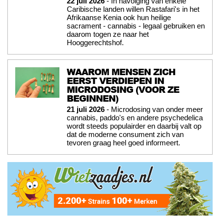
22 juli 2026
- In navolging van enkele
Caribische landen willen Rastafari's in het
Afrikaanse Kenia ook hun heilige
sacrament - cannabis - legaal gebruiken en
daarom togen ze naar het
Hooggerechtshof.
WAAROM MENSEN ZICH
EERST VERDIEPEN IN
MICRODOSING (VOOR ZE
BEGINNEN)
21 juli 2026
- Microdosing van onder meer
cannabis, paddo's en andere psychedelica
wordt steeds populairder en daarbij valt op
dat de moderne consument zich van
tevoren graag heel goed informeert.