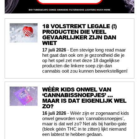
18 VOLSTREKT LEGALE (!)
PRODUCTEN DIE VEEL
GEVAARLIJKER ZIJN DAN
WIET
17 juli 2026
- Een stevige long read maar
het gaat dan ook om je gezondheid die je
op het spel zet met deze 18 dagelijkse
producten die linkere soep zijn dan
cannabis ooit zou kunnen bewerkstelligen!
WÉÉR KIDS ONWEL VAN
‘CANNABISSNOEPJES’ …
MAAR IS DAT EIGENLIJK WEL
ZO?
16 juli 2026
- Wéér zijn er zogenaamd kids
onwel geworden van 'cannabissnoepjes',
maar is dat wel zo? Net als bij haribo-gate
(bleek géén THC in te zitten) lijkt niemand
een labtest te hebben gedaan.