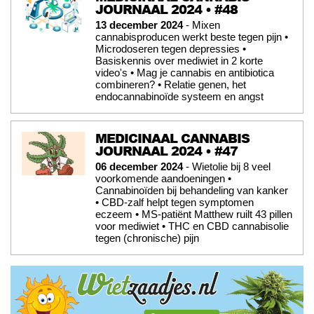
JOURNAAL 2024 • #48
13 december 2024
- Mixen
cannabisproducen werkt beste tegen pijn •
Microdoseren tegen depressies •
Basiskennis over mediwiet in 2 korte
video's • Mag je cannabis en antibiotica
combineren? • Relatie genen, het
endocannabinoïde systeem en angst
MEDICINAAL CANNABIS
JOURNAAL 2024 • #47
06 december 2024
- Wietolie bij 8 veel
voorkomende aandoeningen •
Cannabinoïden bij behandeling van kanker
• CBD-zalf helpt tegen symptomen
eczeem • MS-patiënt Matthew ruilt 43 pillen
voor mediwiet • THC en CBD cannabisolie
tegen (chronische) pijn