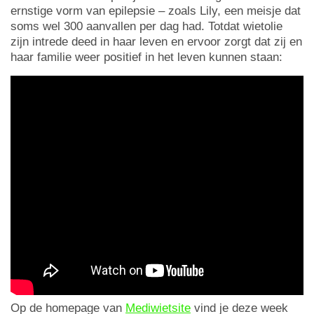
ernstige vorm van epilepsie – zoals Lily, een meisje dat
soms wel 300 aanvallen per dag had. Totdat wietolie
zijn intrede deed in haar leven en ervoor zorgt dat zij en
haar familie weer positief in het leven kunnen staan:
Op de homepage van
Mediwietsite
vind je deze week