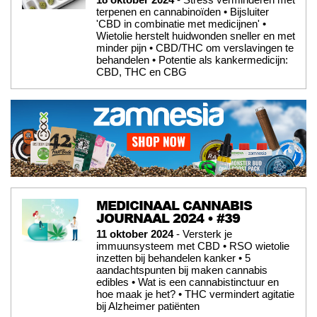
terpenen en cannabinoïden • Bijsluiter
'CBD in combinatie met medicijnen' •
Wietolie herstelt huidwonden sneller en met
minder pijn • CBD/THC om verslavingen te
behandelen • Potentie als kankermedicijn:
CBD, THC en CBG
MEDICINAAL CANNABIS
JOURNAAL 2024 • #39
11 oktober 2024
- Versterk je
immuunsysteem met CBD • RSO wietolie
inzetten bij behandelen kanker • 5
aandachtspunten bij maken cannabis
edibles • Wat is een cannabistinctuur en
hoe maak je het? • THC vermindert agitatie
bij Alzheimer patiënten