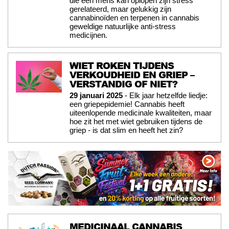
die een mens kan oplopen zijn stress
gerelateerd, maar gelukkig zijn
cannabinoïden en terpenen in cannabis
geweldige natuurlijke anti-stress
medicijnen.
WIET ROKEN TIJDENS
VERKOUDHEID EN GRIEP –
VERSTANDIG OF NIET?
29 januari 2025
- Elk jaar hetzelfde liedje:
een griepepidemie! Cannabis heeft
uiteenlopende medicinale kwaliteiten, maar
hoe zit het met wiet gebruiken tijdens de
griep - is dat slim en heeft het zin?
MEDICINAAL CANNABIS