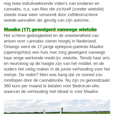
nog twee indrukwekkende video’s van kinderen en
cannabis, o.a. van Alex die zichzelf (zonder wietolie)
steeds maar weer verwondt door zelfdestructieve
woede-aanvallen als gevolg van zijn autisme…
Maaike (17) geweigerd vanwege wietolie
Het scheve gedoogbeleid en de onwetendheid van
artsen over cannabis vieren hoogtij in Nederland.
Onlangs werd de 17-jarige epilepsie-patiënte Maaike
(openingsfoto) een huis met zorg geweigerd vanwege
haar enige werkende medicijn: wietolie. Terwijl haar arts
en neuroloog op de hoogte zijn van het middel; en de
ouders het veilig maken in de juiste verhouding voor het
meisje. De reden? Men was bang dat ze stoned zou
rondlopen door de cannabisolie. Nu zijn ze genoodzaakt
360 euro per maand te betalen voor Bedrocan-olie,
waarvan de verhouding niet ideaal is voor Maaike.