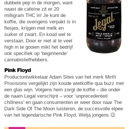
dubbele pep in de morgen, want
naast de cafeïne zit er 20
milligram THC in! Je kunt de
koffie, die overigens verpakt is in
flesjes, krijgen met melk en
suiker of zwart. En koud wel te
verstaan. Door er niet al te veel
high in te gooien mikt het bedrijf
ook specifiek op ‘beginnende’
cannabisliefhebbers.
Pink Floyd
Productontwikkelaar Adam Sites van het merk Mirth
Provisions vergelijkt zijn koude wietkoffie qua buzz met
een glas wijn. Volgens hem zorgt de koffie – die onder
de naam Legal verschijnt – voor ‘unprecedented
chillness’ en gaan consumenten er weer door naar The
Dark Side Of The Moon luisteren, de succesvolle elpee
van het legendarische Pink Floyd. Welja jongens 😉