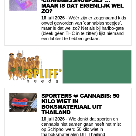
MAAR IS DAT EIGENLIJK WEL
ZO?
16 juli 2026
- Wéér zijn er zogenaamd kids
onwel geworden van 'cannabissnoepjes',
maar is dat wel zo? Net als bij haribo-gate
(bleek géén THC in te zitten) lijkt niemand
een labtest te hebben gedaan.
SPORTERS ❤️ CANNABIS: 50
KILO WIET IN
BOKSMATERIAAL UIT
THAILAND
16 juli 2026
- Wie denkt dat sporten en
cannabis niet samen gaan heeft het mis:
op Schiphol werd 50 kilo wiet in
thaiboksmaterialen UIT Thailand