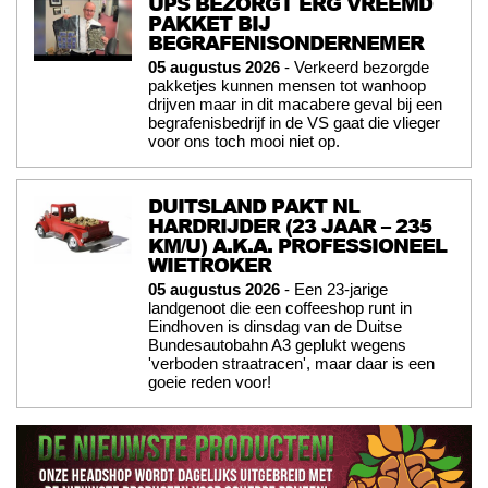
UPS BEZORGT ERG VREEMD
PAKKET BIJ
BEGRAFENISONDERNEMER
05 augustus 2026
- Verkeerd bezorgde
pakketjes kunnen mensen tot wanhoop
drijven maar in dit macabere geval bij een
begrafenisbedrijf in de VS gaat die vlieger
voor ons toch mooi niet op.
DUITSLAND PAKT NL
HARDRIJDER (23 JAAR – 235
KM/U) A.K.A. PROFESSIONEEL
WIETROKER
05 augustus 2026
- Een 23-jarige
landgenoot die een coffeeshop runt in
Eindhoven is dinsdag van de Duitse
Bundesautobahn A3 geplukt wegens
'verboden straatracen', maar daar is een
goeie reden voor!