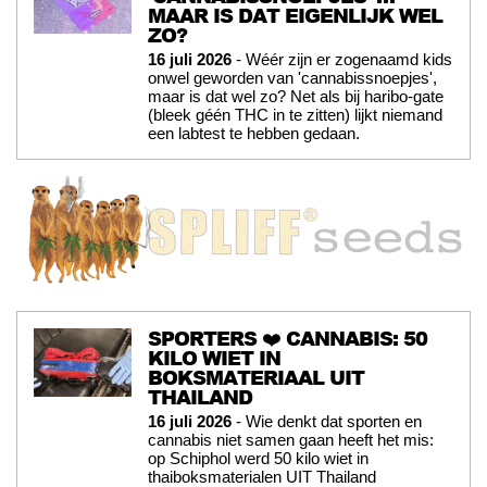
MAAR IS DAT EIGENLIJK WEL
ZO?
16 juli 2026
- Wéér zijn er zogenaamd kids
onwel geworden van 'cannabissnoepjes',
maar is dat wel zo? Net als bij haribo-gate
(bleek géén THC in te zitten) lijkt niemand
een labtest te hebben gedaan.
SPORTERS ❤️ CANNABIS: 50
KILO WIET IN
BOKSMATERIAAL UIT
THAILAND
16 juli 2026
- Wie denkt dat sporten en
cannabis niet samen gaan heeft het mis:
op Schiphol werd 50 kilo wiet in
thaiboksmaterialen UIT Thailand