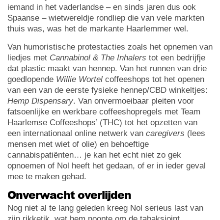
iemand in het vaderlandse – en sinds jaren dus ook
Spaanse – wietwereldje rondliep die van vele markten
thuis was, was het de markante Haarlemmer wel.
Van humoristische protestacties zoals het opnemen van
liedjes met
Cannabinol & The Inhalers
tot een bedrijfje
dat plastic maakt van hennep. Van het runnen van drie
goedlopende
Willie Wortel
coffeeshops tot het openen
van een van de eerste fysieke hennep/CBD winkeltjes:
Hemp Dispensary
. Van onvermoeibaar pleiten voor
fatsoenlijke en werkbare coffeeshopregels met Team
Haarlemse Coffeeshops’ (THC) tot het opzetten van
een internationaal online netwerk van
caregivers
(lees
mensen met wiet of olie) en behoeftige
cannabispatiënten… je kan het echt niet zo gek
opnoemen of Nol heeft het gedaan, of er in ieder geval
mee te maken gehad.
Onverwacht overlijden
Nog niet al te lang geleden kreeg Nol serieus last van
zijn rikketik, wat hem noopte om de tabaksjoint