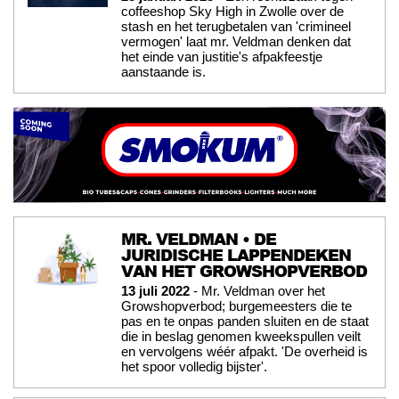
coffeeshop Sky High in Zwolle over de
stash en het terugbetalen van 'crimineel
vermogen' laat mr. Veldman denken dat
het einde van justitie's afpakfeestje
aanstaande is.
MR. VELDMAN • DE
JURIDISCHE LAPPENDEKEN
VAN HET GROWSHOPVERBOD
13 juli 2022
- Mr. Veldman over het
Growshopverbod; burgemeesters die te
pas en te onpas panden sluiten en de staat
die in beslag genomen kweekspullen veilt
en vervolgens wéér afpakt. 'De overheid is
het spoor volledig bijster'.