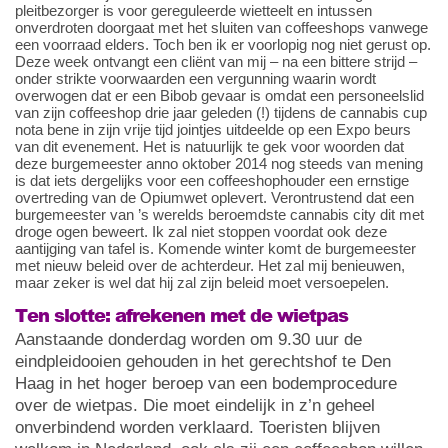
pleitbezorger is voor gereguleerde wietteelt en intussen
onverdroten doorgaat met het sluiten van coffeeshops vanwege
een voorraad elders. Toch ben ik er voorlopig nog niet gerust op.
Deze week ontvangt een cliënt van mij – na een bittere strijd –
onder strikte voorwaarden een vergunning waarin wordt
overwogen dat er een Bibob gevaar is omdat een personeelslid
van zijn coffeeshop drie jaar geleden (!) tijdens de cannabis cup
nota bene in zijn vrije tijd jointjes uitdeelde op een Expo beurs
van dit evenement. Het is natuurlijk te gek voor woorden dat
deze burgemeester anno oktober 2014 nog steeds van mening
is dat iets dergelijks voor een coffeeshophouder een ernstige
overtreding van de Opiumwet oplevert. Verontrustend dat een
burgemeester van ’s werelds beroemdste cannabis city dit met
droge ogen beweert. Ik zal niet stoppen voordat ook deze
aantijging van tafel is. Komende winter komt de burgemeester
met nieuw beleid over de achterdeur. Het zal mij benieuwen,
maar zeker is wel dat hij zal zijn beleid moet versoepelen.
Ten slotte: afrekenen met de wietpas
Aanstaande donderdag worden om 9.30 uur de
eindpleidooien gehouden in het gerechtshof te Den
Haag in het hoger beroep van een bodemprocedure
over de wietpas. Die moet eindelijk in z’n geheel
onverbindend worden verklaard. Toeristen blijven