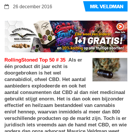
MR. VELDMAN
26 december 2016
RollingStoned Top 50 # 35
Als er
één product dit jaar echt is
doorgebroken is het wel
cannabidiol, ofwel CBD. Het aantal
aanbieders explodeerde en ook het
aantal consumenten dat CBD al dan niet medicinaal
gebruikt stijgt enorm. Het is dan ook een bijzonder
effectief en heilzaam bestanddeel van cannabis
en/of hennep, waarvan inmiddels al meer dan 800
verschillende producten op de markt zijn. Toch is er
juridisch iets vreemds aan de hand met CBD, en wie
anders dan onze advocaat Maurice Veldman weet