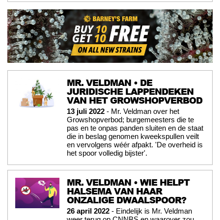
MR. VELDMAN • DE
JURIDISCHE LAPPENDEKEN
VAN HET GROWSHOPVERBOD
13 juli 2022
- Mr. Veldman over het
Growshopverbod; burgemeesters die te
pas en te onpas panden sluiten en de staat
die in beslag genomen kweekspullen veilt
en vervolgens wéér afpakt. 'De overheid is
het spoor volledig bijster'.
MR. VELDMAN • WIE HELPT
HALSEMA VAN HAAR
ONZALIGE DWAALSPOOR?
26 april 2022
- Eindelijk is Mr. Veldman
weer terug op CNNBS en waarover zou