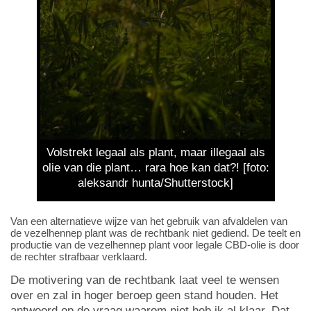
Volstrekt legaal als plant, maar illegaal als
olie van die plant… rara hoe kan dat?! [foto:
aleksandr hunta/Shutterstock]
Van een alternatieve wijze van het gebruik van afvaldelen van
de vezelhennep plant was de rechtbank niet gediend. De teelt en
productie van de vezelhennep plant voor legale CBD-olie is door
de rechter strafbaar verklaard.
De motivering van de rechtbank laat veel te wensen
over en zal in hoger beroep geen stand houden. Het
antwoord op de vraag waarom niet heb ik al klaar. Dat