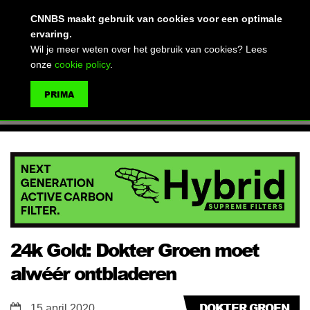
(advertentie)
CNNBS maakt gebruik van cookies voor een optimale
ervaring.
Wil je meer weten over het gebruik van cookies? Lees
onze
cookie policy
.
MENU
PRIMA
ZOEKEN
24k Gold: Dokter Groen moet
alwéér ontbladeren
DOKTER GROEN
15 april 2020