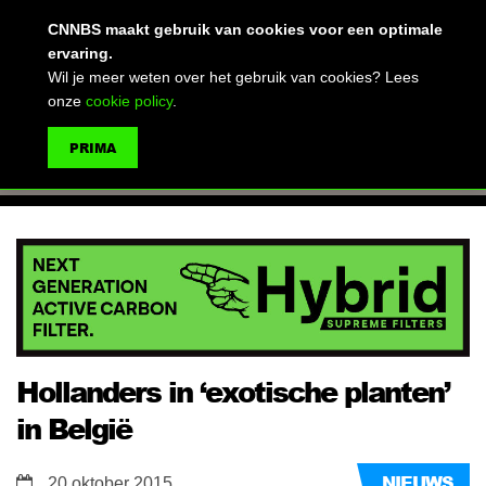
(advertentie)
CNNBS maakt gebruik van cookies voor een optimale
ervaring.
Wil je meer weten over het gebruik van cookies? Lees
onze
cookie policy
.
MENU
PRIMA
ZOEKEN
Hollanders in ‘exotische planten’
in België
NIEUWS
20 oktober 2015