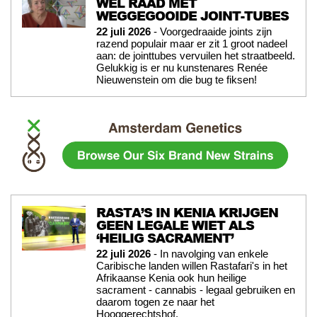
WÉL RAAD MET
WEGGEGOOIDE JOINT-TUBES
22 juli 2026
- Voorgedraaide joints zijn
razend populair maar er zit 1 groot nadeel
aan: de jointtubes vervuilen het straatbeeld.
Gelukkig is er nu kunstenares Renée
Nieuwenstein om die bug te fiksen!
RASTA’S IN KENIA KRIJGEN
GEEN LEGALE WIET ALS
‘HEILIG SACRAMENT’
22 juli 2026
- In navolging van enkele
Caribische landen willen Rastafari's in het
Afrikaanse Kenia ook hun heilige
sacrament - cannabis - legaal gebruiken en
daarom togen ze naar het
Hooggerechtshof.