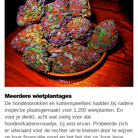
Meerdere wietplantages
De hondenbrokken en kattenspeeltjes hadden bij nadere
inspectie plaatsgemaakt voor 1.200 wietplanten. En
voor je denkt, acht wat zielig voor dat
honden/kattenvrouwtje, zij wist ervan. Probeerde zich
er uiteraard voor de rechter uit te kletsen door te wijzen
op haar financiële nood en het feit dat ze ‘haar lesje