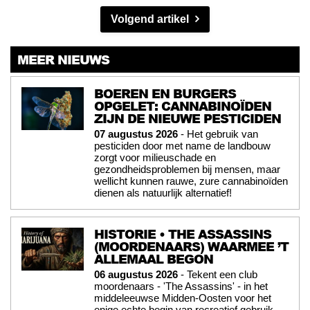
Volgend artikel
MEER NIEUWS
BOEREN EN BURGERS
OPGELET: CANNABINOÏDEN
ZIJN DE NIEUWE PESTICIDEN
07 augustus 2026
- Het gebruik van
pesticiden door met name de landbouw
zorgt voor milieuschade en
gezondheidsproblemen bij mensen, maar
wellicht kunnen rauwe, zure cannabinoïden
dienen als natuurlijk alternatief!
HISTORIE • THE ASSASSINS
(MOORDENAARS) WAARMEE ’T
ALLEMAAL BEGON
06 augustus 2026
- Tekent een club
moordenaars - 'The Assassins' - in het
middeleeuwse Midden-Oosten voor het
enige echte begin van recreatief gebruik