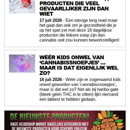
PRODUCTEN DIE VEEL
GEVAARLIJKER ZIJN DAN
WIET
17 juli 2026
- Een stevige long read maar
het gaat dan ook om je gezondheid die je
op het spel zet met deze 18 dagelijkse
producten die linkere soep zijn dan
cannabis ooit zou kunnen bewerkstelligen!
WÉÉR KIDS ONWEL VAN
‘CANNABISSNOEPJES’ …
MAAR IS DAT EIGENLIJK WEL
ZO?
16 juli 2026
- Wéér zijn er zogenaamd kids
onwel geworden van 'cannabissnoepjes',
maar is dat wel zo? Net als bij haribo-gate
(bleek géén THC in te zitten) lijkt niemand
een labtest te hebben gedaan.