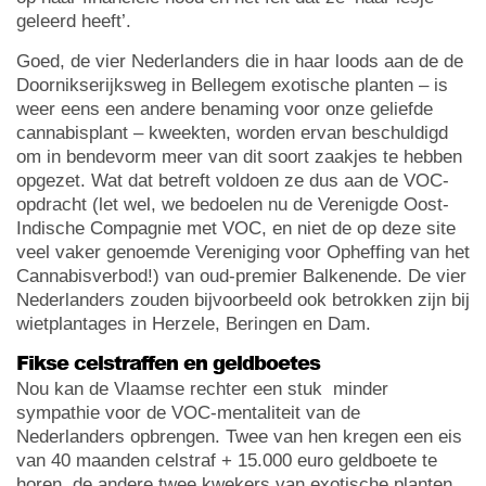
geleerd heeft’.
Goed, de vier Nederlanders die in haar loods aan de de
Doornikserijksweg in Bellegem exotische planten – is
weer eens een andere benaming voor onze geliefde
cannabisplant – kweekten, worden ervan beschuldigd
om in bendevorm meer van dit soort zaakjes te hebben
opgezet. Wat dat betreft voldoen ze dus aan de VOC-
opdracht (let wel, we bedoelen nu de Verenigde Oost-
Indische Compagnie met VOC, en niet de op deze site
veel vaker genoemde Vereniging voor Opheffing van het
Cannabisverbod!) van oud-premier Balkenende. De vier
Nederlanders zouden bijvoorbeeld ook betrokken zijn bij
wietplantages in Herzele, Beringen en Dam.
Fikse celstraffen en geldboetes
Nou kan de Vlaamse rechter een stuk minder
sympathie voor de VOC-mentaliteit van de
Nederlanders opbrengen. Twee van hen kregen een eis
van 40 maanden celstraf + 15.000 euro geldboete te
horen, de andere twee kwekers van exotische planten