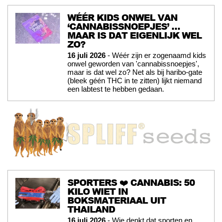
WÉÉR KIDS ONWEL VAN
‘CANNABISSNOEPJES’ …
MAAR IS DAT EIGENLIJK WEL
ZO?
16 juli 2026
- Wéér zijn er zogenaamd kids
onwel geworden van 'cannabissnoepjes',
maar is dat wel zo? Net als bij haribo-gate
(bleek géén THC in te zitten) lijkt niemand
een labtest te hebben gedaan.
SPORTERS ❤️ CANNABIS: 50
KILO WIET IN
BOKSMATERIAAL UIT
THAILAND
16 juli 2026
- Wie denkt dat sporten en