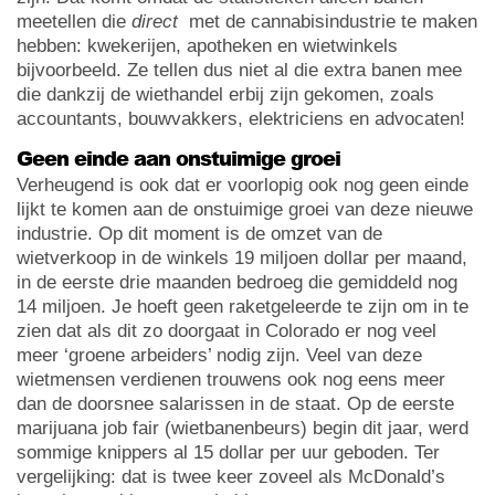
meetellen die
direct
met de cannabisindustrie te maken
hebben: kwekerijen, apotheken en wietwinkels
bijvoorbeeld. Ze tellen dus niet al die extra banen mee
die dankzij de wiethandel erbij zijn gekomen, zoals
accountants, bouwvakkers, elektriciens en advocaten!
Geen einde aan onstuimige groei
Verheugend is ook dat er voorlopig ook nog geen einde
lijkt te komen aan de onstuimige groei van deze nieuwe
industrie. Op dit moment is de omzet van de
wietverkoop in de winkels 19 miljoen dollar per maand,
in de eerste drie maanden bedroeg die gemiddeld nog
14 miljoen. Je hoeft geen raketgeleerde te zijn om in te
zien dat als dit zo doorgaat in Colorado er nog veel
meer ‘groene arbeiders’ nodig zijn. Veel van deze
wietmensen verdienen trouwens ook nog eens meer
dan de doorsnee salarissen in de staat. Op de eerste
marijuana job fair (wietbanenbeurs) begin dit jaar, werd
sommige knippers al 15 dollar per uur geboden. Ter
vergelijking: dat is twee keer zoveel als McDonald’s