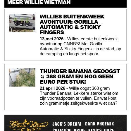
MEER WILLIE WIETMAN
WILLIES BUITENKWEEK
AVONTUUR: GORILLA
AUTOMATIC & STICKY
FINGERS
13 mei 2026
- Willies eerste buitenkweek
avontuur op CNNBS! Met Gorilla
Automatic & Sticky Fingers - in de stad, op
de camping en langs het spoor.
THUNDER BANANA GEOOGST
🍌 368 GRAM EN NOG GEEN
EURO PER STUK!
21 april 2026
- Willie oogst 368 gram
Thunder Banana. Lekkere sterke wiet om
zijn vooraadpotten te vullen. En wat kost
zo'n grammetje zelfgekweekte wiet dan?