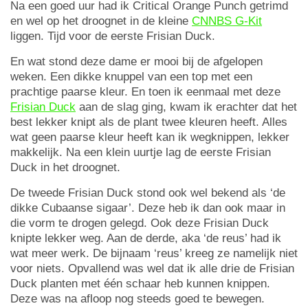
Na een goed uur had ik Critical Orange Punch getrimd
en wel op het droognet in de kleine
CNNBS G-Kit
liggen. Tijd voor de eerste Frisian Duck.
En wat stond deze dame er mooi bij de afgelopen
weken. Een dikke knuppel van een top met een
prachtige paarse kleur. En toen ik eenmaal met deze
Frisian Duck
aan de slag ging, kwam ik erachter dat het
best lekker knipt als de plant twee kleuren heeft. Alles
wat geen paarse kleur heeft kan ik wegknippen, lekker
makkelijk. Na een klein uurtje lag de eerste Frisian
Duck in het droognet.
De tweede Frisian Duck stond ook wel bekend als ‘de
dikke Cubaanse sigaar’. Deze heb ik dan ook maar in
die vorm te drogen gelegd. Ook deze Frisian Duck
knipte lekker weg. Aan de derde, aka ‘de reus’ had ik
wat meer werk. De bijnaam ‘reus’ kreeg ze namelijk niet
voor niets. Opvallend was wel dat ik alle drie de Frisian
Duck planten met één schaar heb kunnen knippen.
Deze was na afloop nog steeds goed te bewegen.