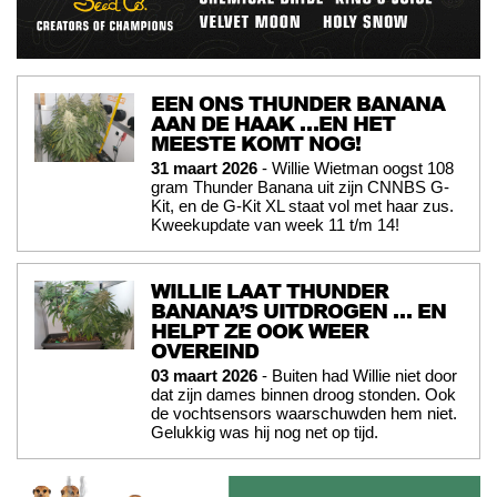
EEN ONS THUNDER BANANA
AAN DE HAAK …EN HET
MEESTE KOMT NOG!
31 maart 2026
- Willie Wietman oogst 108
gram Thunder Banana uit zijn CNNBS G-
Kit, en de G-Kit XL staat vol met haar zus.
Kweekupdate van week 11 t/m 14!
WILLIE LAAT THUNDER
BANANA’S UITDROGEN … EN
HELPT ZE OOK WEER
OVEREIND
03 maart 2026
- Buiten had Willie niet door
dat zijn dames binnen droog stonden. Ook
de vochtsensors waarschuwden hem niet.
Gelukkig was hij nog net op tijd.