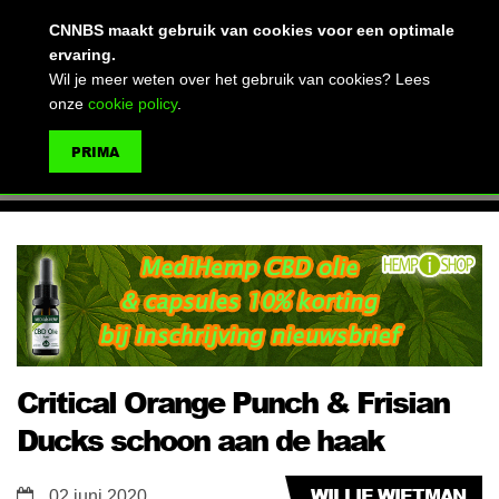
(advertentie)
CNNBS maakt gebruik van cookies voor een optimale
ervaring.
Wil je meer weten over het gebruik van cookies? Lees
onze
cookie policy
.
MENU
PRIMA
ZOEKEN
Critical Orange Punch & Frisian
Ducks schoon aan de haak
WILLIE WIETMAN
02 juni 2020