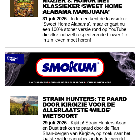
MUZIEK & HUMOR MET
KLASSIEKER ‘SWEET HOME
ALABAMA
MARIJUANA’
31 juli 2026
- Iedereen kent de klassieker
'Sweet Home Alabama', maar er gaat nu
een 100% stoner versie rond op YouTube
die elke zichzelf respecterende blower 1 x
in z'n leven moet horen!
STRAIN HUNTERS: TE PAARD
DOOR KIRGIZIË VOOR DE
ALLERLAATSTE ‘WILDE’
WIETSOORT
29 juli 2026
- Kijktip! Strain Hunters Arjan
en Dust trekken te paard door de Tian
Shan-bergen van Kirgizië, op zoek naar het
laatste wilde cannabis landras ter wereld.