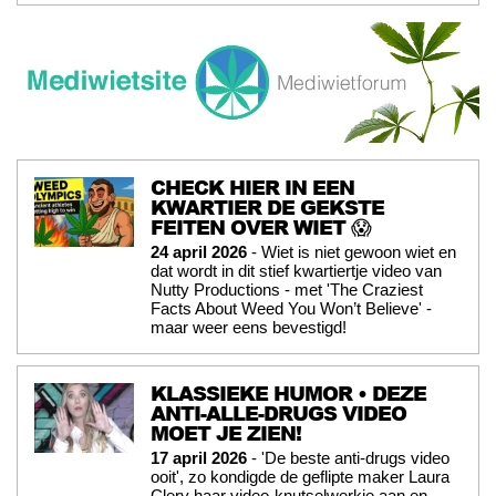
CHECK HIER IN EEN
KWARTIER DE GEKSTE
FEITEN OVER WIET 😱
24 april 2026
- Wiet is niet gewoon wiet en
dat wordt in dit stief kwartiertje video van
Nutty Productions - met 'The Craziest
Facts About Weed You Won’t Believe' -
maar weer eens bevestigd!
KLASSIEKE HUMOR • DEZE
ANTI-ALLE-DRUGS VIDEO
MOET JE ZIEN!
17 april 2026
- 'De beste anti-drugs video
ooit', zo kondigde de geflipte maker Laura
Clery haar video-knutselwerkje aan en