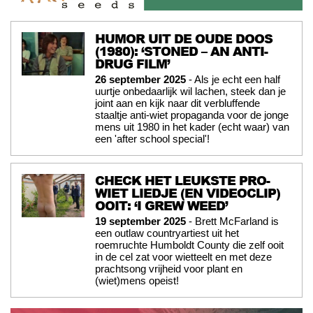
HUMOR UIT DE OUDE DOOS
(1980): ‘STONED – AN ANTI-
DRUG FILM’
26 september 2025
- Als je echt een half
uurtje onbedaarlijk wil lachen, steek dan je
joint aan en kijk naar dit verbluffende
staaltje anti-wiet propaganda voor de jonge
mens uit 1980 in het kader (echt waar) van
een 'after school special'!
CHECK HET LEUKSTE PRO-
WIET LIEDJE (EN VIDEOCLIP)
OOIT: ‘I GREW WEED’
19 september 2025
- Brett McFarland is
een outlaw countryartiest uit het
roemruchte Humboldt County die zelf ooit
in de cel zat voor wietteelt en met deze
prachtsong vrijheid voor plant en
(wiet)mens opeist!