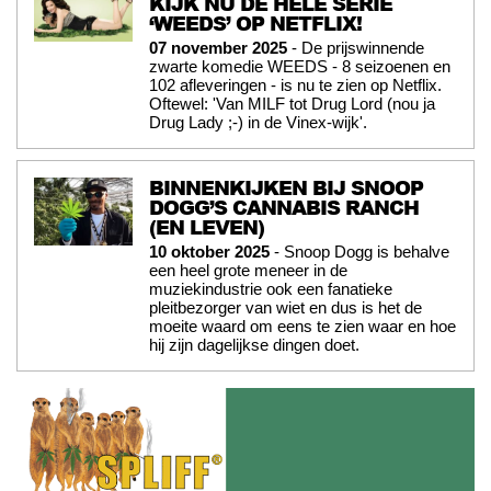
KIJK NU DE HELE SERIE
‘WEEDS’ OP NETFLIX!
07 november 2025
- De prijswinnende
zwarte komedie WEEDS - 8 seizoenen en
102 afleveringen - is nu te zien op Netflix.
Oftewel: 'Van MILF tot Drug Lord (nou ja
Drug Lady ;-) in de Vinex-wijk'.
BINNENKIJKEN BIJ SNOOP
DOGG’S CANNABIS RANCH
(EN LEVEN)
10 oktober 2025
- Snoop Dogg is behalve
een heel grote meneer in de
muziekindustrie ook een fanatieke
pleitbezorger van wiet en dus is het de
moeite waard om eens te zien waar en hoe
hij zijn dagelijkse dingen doet.