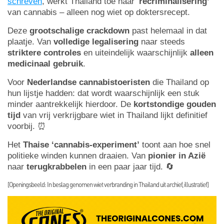
schreven
, werkt Thailand toe naar ‘
recriminalisering’
van cannabis – alleen nog wiet op doktersrecept.
Deze
grootschalige crackdown
past helemaal in dat
plaatje. Van
volledige legalisering
naar steeds
striktere controles
en uiteindelijk waarschijnlijk
alleen
medicinaal gebruik
.
Voor
Nederlandse cannabistoeristen
die Thailand op
hun lijstje hadden: dat wordt waarschijnlijk een stuk
minder aantrekkelijk hierdoor. De
kortstondige
gouden
tijd
van vrij verkrijgbare wiet in Thailand lijkt definitief
voorbij. ⏰
Het
Thaise ‘cannabis-experiment’
toont aan hoe snel
politieke winden kunnen draaien. Van
pionier in Azië
naar
terugkrabbelen
in een paar jaar tijd. 🔄
[Openingsbeeld: In beslag genomen wiet verbranding in Thailand uit archief, illustratief]