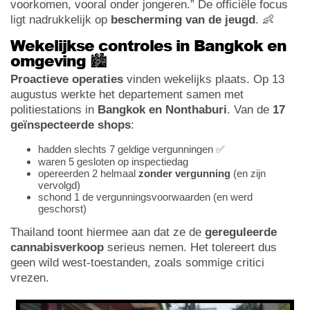
voorkomen, vooral onder jongeren.” De officiële focus
ligt nadrukkelijk op
bescherming van de jeugd
. 👶
Wekelijkse controles in Bangkok en
omgeving 🏙️
Proactieve operaties
vinden wekelijks plaats. Op 13
augustus werkte het departement samen met
politiestations in
Bangkok en Nonthaburi
. Van de
17
geïnspecteerde shops
:
hadden slechts 7 geldige vergunningen ✅
waren 5 gesloten op inspectiedag
opereerden 2 helmaal
zonder vergunning
(en zijn
vervolgd)
schond 1 de vergunningsvoorwaarden (en werd
geschorst)
Thailand toont hiermee aan dat ze de
gereguleerde
cannabisverkoop
serieus nemen. Het tolereert dus
geen wild west-toestanden, zoals sommige critici
vrezen.