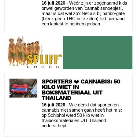
16 juli 2026
- Wéér zijn er zogenaamd kids
onwel geworden van 'cannabissnoepjes',
maar is dat wel zo? Net als bij haribo-gate
(bleek géén THC in te zitten) lijkt niemand
een labtest te hebben gedaan.
SPORTERS ❤️ CANNABIS: 50
KILO WIET IN
BOKSMATERIAAL UIT
THAILAND
16 juli 2026
- Wie denkt dat sporten en
cannabis niet samen gaan heeft het mis:
op Schiphol werd 50 kilo wiet in
thaiboksmaterialen UIT Thailand
onderschept.