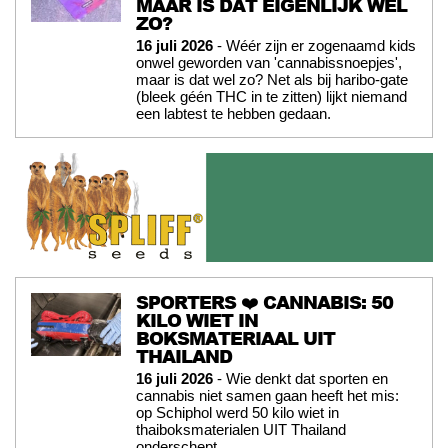
MAAR IS DAT EIGENLIJK WEL
ZO?
16 juli 2026
- Wéér zijn er zogenaamd kids
onwel geworden van 'cannabissnoepjes',
maar is dat wel zo? Net als bij haribo-gate
(bleek géén THC in te zitten) lijkt niemand
een labtest te hebben gedaan.
SPORTERS ❤️ CANNABIS: 50
KILO WIET IN
BOKSMATERIAAL UIT
THAILAND
16 juli 2026
- Wie denkt dat sporten en
cannabis niet samen gaan heeft het mis:
op Schiphol werd 50 kilo wiet in
thaiboksmaterialen UIT Thailand
onderschept.