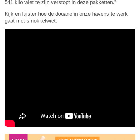
541 kilo wiet te zijn verstopt in deze pakketten.”
Kijk en luister hoe de douane in onze havens te werk
gaat met smokkelwiet: