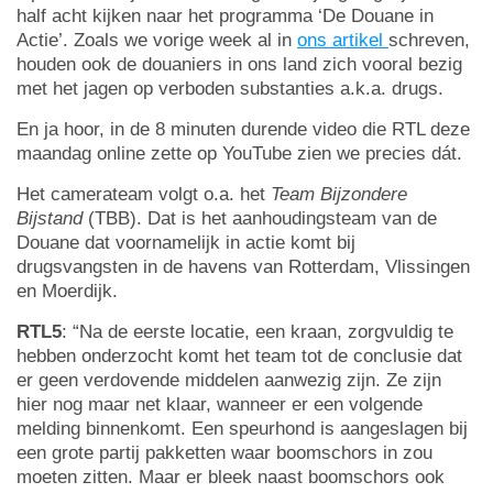
half acht kijken naar het programma ‘De Douane in
Actie’. Zoals we vorige week al in
ons artikel
schreven,
houden ook de douaniers in ons land zich vooral bezig
met het jagen op verboden substanties a.k.a. drugs.
En ja hoor, in de 8 minuten durende video die RTL deze
maandag online zette op YouTube zien we precies dát.
Het camerateam volgt o.a. het
Team Bijzondere
Bijstand
(TBB). Dat is het aanhoudingsteam van de
Douane dat voornamelijk in actie komt bij
drugsvangsten in de havens van Rotterdam, Vlissingen
en Moerdijk.
RTL5
: “Na de eerste locatie, een kraan, zorgvuldig te
hebben onderzocht komt het team tot de conclusie dat
er geen verdovende middelen aanwezig zijn. Ze zijn
hier nog maar net klaar, wanneer er een volgende
melding binnenkomt. Een speurhond is aangeslagen bij
een grote partij pakketten waar boomschors in zou
moeten zitten. Maar er bleek naast boomschors ook