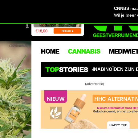
CNNBS maak
(advertentie)
Wil je meer
(advertentie)
HOME
CANNABIS
MEDIWIE
TOP
STORIES
ERS OPGELET: CANNABINOÏDEN ZIJN DE NIEUWE PESTICI
(advertentie)
Video: Zo m
Uitleg: Alti