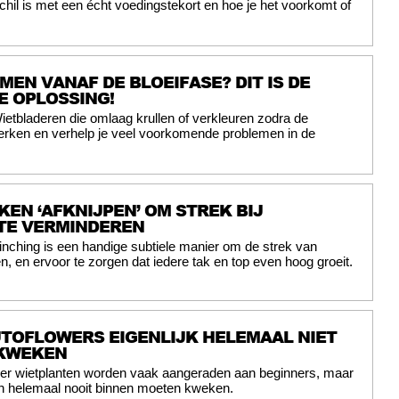
chil is met een écht voedingstekort en hoe je het voorkomt of
EN VANAF DE BLOEIFASE? DIT IS DE
E OPLOSSING!
ietbladeren die omlaag krullen of verkleuren zodra de
herken en verhelp je veel voorkomende problemen in de
KEN ‘AFKNIJPEN’ OM STREK BIJ
TE VERMINDEREN
inching is een handige subtiele manier om de strek van
n, en ervoor te zorgen dat iedere tak en top even hoog groeit.
TOFLOWERS EIGENLIJK HELEMAAL NIET
 KWEKEN
wer wietplanten worden vaak aangeraden aan beginners, maar
on helemaal nooit binnen moeten kweken.