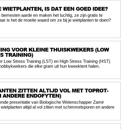
 WIETPLANTEN, IS DAT EEN GOED IDEE?
emesten aarde en maken het luchtig, ze zijn gratis te
aar is het de moeite waard om ze bij je wietplanten te doen?
ING VOOR KLEINE THUISKWEKERS (LOW
S TRAINING)
er Low Stress Training (LST) en High Stress Training (HST)
 hobbykwekers die elke gram uit hun kweektent halen.
ANTEN ZITTEN ALTIJD VOL MET TOPROT-
N ANDERE ENDOFYTEN)
ende presentatie van Biologische Wetenschapper Zamir
t wietplanten altijd al vol zitten met schimmelsporen en andere