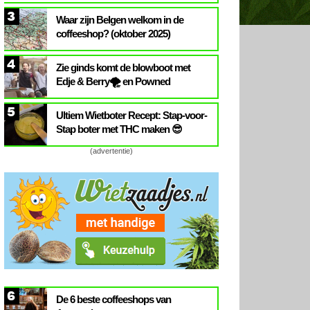
3
Waar zijn Belgen welkom in de
coffeeshop? (oktober 2025)
4
Zie ginds komt de blowboot met
Edje & Berry🌪️ en Powned
5
Ultiem Wietboter Recept: Stap-voor-
Stap boter met THC maken 😎
(advertentie)
6
De 6 beste coffeeshops van