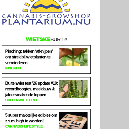
WIETSKE
BURT?!
Pinching: takken ‘afknijpen’
om strek bij wietplanten te
verminderen
KWEKEN
Buitenwiet test ’26 update #19:
recordhoogtes, meeldauw &
jaloersmakende toppen
BUITENWIET TEST
5 super makkelijke edibles om
z.s.m. high te worden!
CANNABIS LIFESTYLE