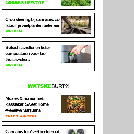
CANNABIS LIFESTYLE
Crop steering bij cannabis: zo
‘stuur’ je wietplanten beter aan
KWEKEN
Bokashi: sneller en beter
composteren voor bio
thuiskwekers
KWEKEN
WATSKE
BURT?!
Muziek & humor met
klassieker ‘Sweet Home
Alabama
Marijuana’
ENTERTAINMENT
Cannabis foto’s • 6 beelden uit