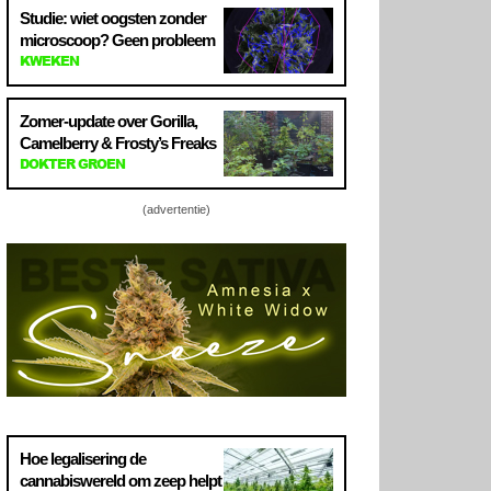
Studie: wiet oogsten zonder
microscoop? Geen probleem
KWEKEN
Zomer-update over Gorilla,
Camelberry & Frosty’s Freaks
DOKTER GROEN
(advertentie)
Hoe legalisering de
cannabiswereld om zeep helpt