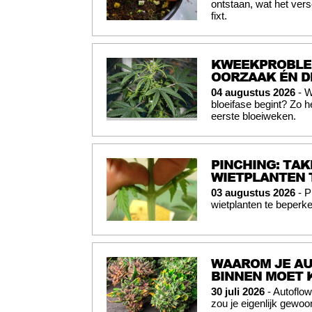
ontstaan, wat het vers
fixt.
KWEEKPROBLEM
OORZAAK ÉN D
04 augustus 2026
- W
bloeifase begint? Zo 
eerste bloeiweken.
PINCHING: TAK
WIETPLANTEN 
03 augustus 2026
- P
wietplanten te beperke
WAAROM JE AU
BINNEN MOET
30 juli 2026
- Autoflo
zou je eigenlijk gewo