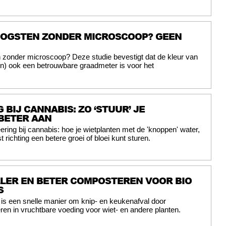
 OOGSTEN ZONDER MICROSCOOP? GEEN
 zonder microscoop? Deze studie bevestigt dat de kleur van
en) ook een betrouwbare graadmeter is voor het
 BIJ CANNABIS: ZO ‘STUUR’ JE
BETER AAN
ering bij cannabis: hoe je wietplanten met de 'knoppen' water,
t richting een betere groei of bloei kunt sturen.
LLER EN BETER COMPOSTEREN VOOR BIO
S
is een snelle manier om knip- en keukenafval door
ren in vruchtbare voeding voor wiet- en andere planten.