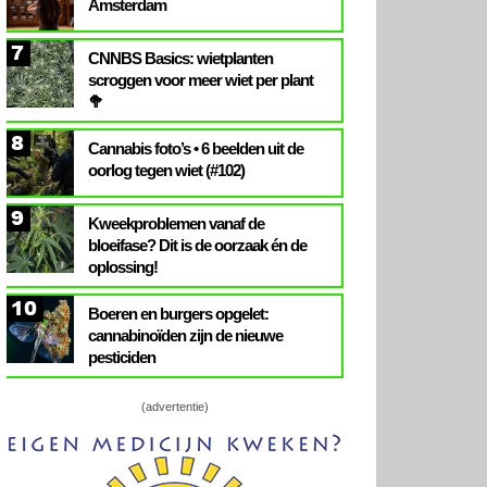
Amsterdam
7
CNNBS Basics: wietplanten
scroggen voor meer wiet per plant
🥦
8
Cannabis foto’s • 6 beelden uit de
oorlog tegen wiet (#102)
9
Kweekproblemen vanaf de
bloeifase? Dit is de oorzaak én de
oplossing!
10
Boeren en burgers opgelet:
cannabinoïden zijn de nieuwe
pesticiden
(advertentie)