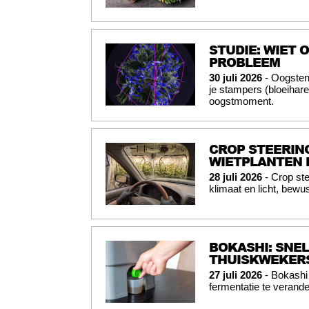
STUDIE: WIET
PROBLEEM
30 juli 2026
- Oogsten
je stampers (bloeihar
oogstmoment.
CROP STEERING
WIETPLANTEN 
28 juli 2026
- Crop ste
klimaat en licht, bewus
BOKASHI: SNE
THUISKWEKER
27 juli 2026
- Bokashi 
fermentatie te verande