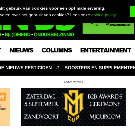
t gebruik van cookies voor een optimale ervaring.
 weten over het gebruik van cookies? Lees onze
cookie policy
.
T
NIEUWS
COLUMNS
ENTERTAINMENT
DEN
BOOSTERS EN SUPPLEMENTEN: NOODZAKELIJK V
(advertentie)
aak je een SCROG
jd wiet oogsten én meer opbrengst uit één en