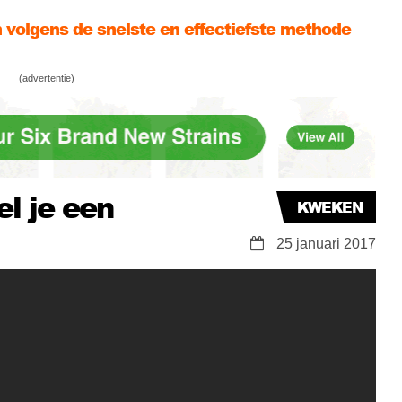
eekruimte
volgens de snelste en effectiefste methode
aak je een SCROG
(advertentie)
jd wiet oogsten én meer opbrengst uit één en
eekruimte
l je een
KWEKEN
25 januari 2017