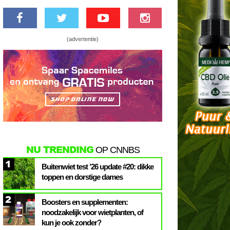
(advertentie)
NU TRENDING
OP CNNBS
1
Buitenwiet test ’26 update #20: dikke
toppen en dorstige dames
2
Boosters en supplementen:
noodzakelijk voor wietplanten, of
kun je ook zonder?