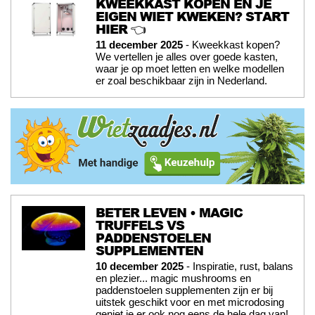
KWEEKKAST KOPEN EN JE
EIGEN WIET KWEKEN? START
HIER 👈
11 december 2025
- Kweekkast kopen?
We vertellen je alles over goede kasten,
waar je op moet letten en welke modellen
er zoal beschikbaar zijn in Nederland.
BETER LEVEN • MAGIC
TRUFFELS VS
PADDENSTOELEN
SUPPLEMENTEN
10 december 2025
- Inspiratie, rust, balans
en plezier... magic mushrooms en
paddenstoelen supplementen zijn er bij
uitstek geschikt voor en met microdosing
geniet je er ook nog eens de hele dag van!