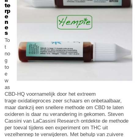
te
rp
e
n
e
s
To
t
no
g
to
e
w
as
CBD-HQ voornamelijk door het extreem
trage oxidatieproces zeer schaars en onbetaalbaar,
maar dankzij een snellere methode om CBD te laten
oxideren is daar nu verandering in gekomen. Steven
Cassini van LaCassini Research ontdekte de methode
per toeval tijdens een experiment om THC uit
vezelhennep te verwijderen. Met behulp van zuivere