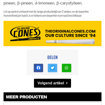
pineen, β-pineen, d-limoneen, β-caryofylleen.
Let op want in verband met de lange productietijd van 2 weken, en de beperkte
hoeveelheid per batch, is er telkens een beperkte voorraad beschikbaar.
DELEN
Volgend artikel
MEER PRODUCTEN