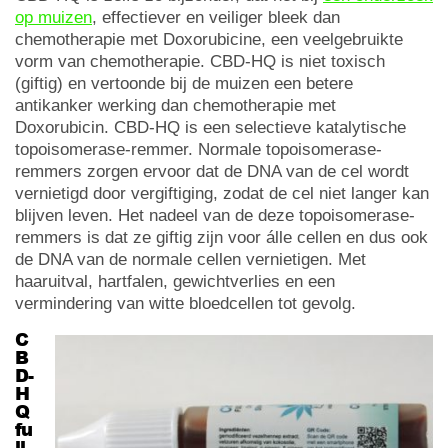
op muizen
, effectiever en veiliger bleek dan
chemotherapie met Doxorubicine, een veelgebruikte
vorm van chemotherapie. CBD-HQ is niet toxisch
(giftig) en vertoonde bij de muizen een betere
antikanker werking dan chemotherapie met
Doxorubicin. CBD-HQ is een selectieve katalytische
topoisomerase-remmer. Normale topoisomerase-
remmers zorgen ervoor dat de DNA van de cel wordt
vernietigd door vergiftiging, zodat de cel niet langer kan
blijven leven. Het nadeel van de deze topoisomerase-
remmers is dat ze giftig zijn voor álle cellen en dus ook
de DNA van de normale cellen vernietigen. Met
haaruitval, hartfalen, gewichtverlies en een
vermindering van witte bloedcellen tot gevolg.
C
B
D-
H
Q
fu
ll