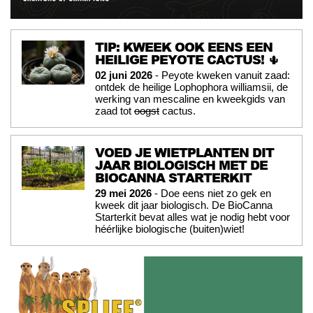
TIP: KWEEK OOK EENS EEN
HEILIGE PEYOTE CACTUS! 🌵
02 juni 2026
- Peyote kweken vanuit zaad:
ontdek de heilige Lophophora williamsii, de
werking van mescaline en kweekgids van
zaad tot
oogst
cactus.
VOED JE WIETPLANTEN DIT
JAAR BIOLOGISCH MET DE
BIOCANNA STARTERKIT
29 mei 2026
- Doe eens niet zo gek en
kweek dit jaar biologisch. De BioCanna
Starterkit bevat alles wat je nodig hebt voor
héérlijke biologische (buiten)wiet!