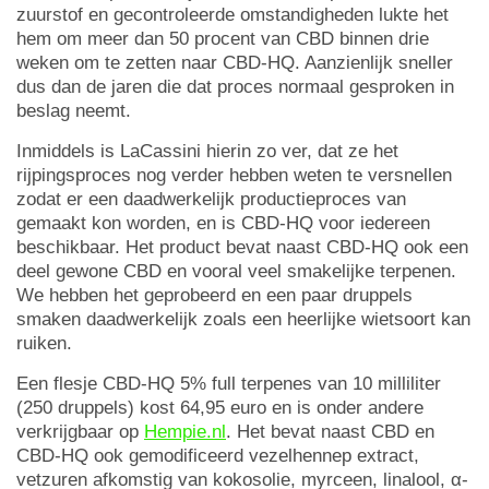
zuurstof en gecontroleerde omstandigheden lukte het
hem om meer dan 50 procent van CBD binnen drie
weken om te zetten naar CBD-HQ. Aanzienlijk sneller
dus dan de jaren die dat proces normaal gesproken in
beslag neemt.
Inmiddels is LaCassini hierin zo ver, dat ze het
rijpingsproces nog verder hebben weten te versnellen
zodat er een daadwerkelijk productieproces van
gemaakt kon worden, en is CBD-HQ voor iedereen
beschikbaar. Het product bevat naast CBD-HQ ook een
deel gewone CBD en vooral veel smakelijke terpenen.
We hebben het geprobeerd en een paar druppels
smaken daadwerkelijk zoals een heerlijke wietsoort kan
ruiken.
Een flesje CBD-HQ 5% full terpenes van 10 milliliter
(250 druppels) kost 64,95 euro en is onder andere
verkrijgbaar op
Hempie.nl
. Het bevat naast CBD en
CBD-HQ ook gemodificeerd vezelhennep extract,
vetzuren afkomstig van kokosolie, myrceen, linalool, α-