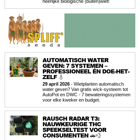
héérlijke biologische (buiten)wiet!
AUTOMATISCH WATER
GEVEN: 7 SYSTEMEN –
PROFESSIONEEL ÉN DOE-HET-
ZELF 💧
29 april 2026
- Wietplanten automatisch
water geven? Van gratis wick-systeem tot
AutoPot en DWC - 7 bewateringssystemen
voor elke kweker en budget.
RAUSCH RADAR T3:
NAUWKEURIGE THC
SPEEKSELTEST VOOR
CONSUMENTEN 🚗💨