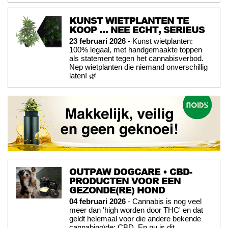
KUNST WIETPLANTEN TE
KOOP … NEE ECHT, SERIEUS
23 februari 2026
- Kunst wietplanten:
100% legaal, met handgemaakte toppen
als statement tegen het cannabisverbod.
Nep wietplanten die niemand onverschillig
laten! 🌿
OUTPAW DOGCARE • CBD-
PRODUCTEN VOOR EEN
GEZONDE(RE) HOND
04 februari 2026
- Cannabis is nog veel
meer dan 'high worden door THC' en dat
geldt helemaal voor die andere bekende
cannabinoïde: CBD. En nu is dit