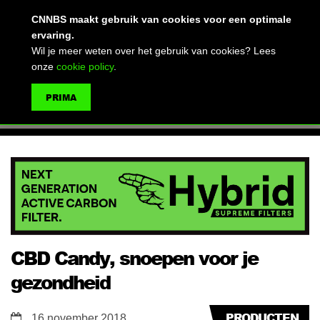
(advertentie)
CNNBS maakt gebruik van cookies voor een optimale
ervaring.
Wil je meer weten over het gebruik van cookies? Lees
onze
cookie policy
.
MENU
PRIMA
ZOEKEN
CBD Candy, snoepen voor je
gezondheid
PRODUCTEN
16 november 2018