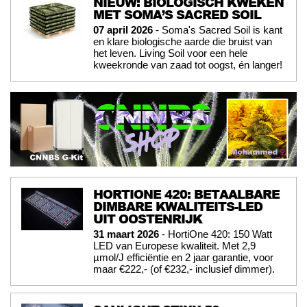
NIEUW: BIOLOGISCH KWEKEN
MET SOMA’S SACRED SOIL
07 april 2026
- Soma's Sacred Soil is kant
en klare biologische aarde die bruist van
het leven. Living Soil voor een hele
kweekronde van zaad tot oogst, én langer!
HORTIONE 420: BETAALBARE
DIMBARE KWALITEITS-LED
UIT OOSTENRIJK
31 maart 2026
- HortiOne 420: 150 Watt
LED van Europese kwaliteit. Met 2,9
µmol/J efficiëntie en 2 jaar garantie, voor
maar €222,- (of €232,- inclusief dimmer).