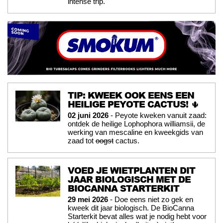
intense trip.
TIP: KWEEK OOK EENS EEN
HEILIGE PEYOTE CACTUS! 🌵
02 juni 2026
- Peyote kweken vanuit zaad:
ontdek de heilige Lophophora williamsii, de
werking van mescaline en kweekgids van
zaad tot
oogst
cactus.
VOED JE WIETPLANTEN DIT
JAAR BIOLOGISCH MET DE
BIOCANNA STARTERKIT
29 mei 2026
- Doe eens niet zo gek en
kweek dit jaar biologisch. De BioCanna
Starterkit bevat alles wat je nodig hebt voor