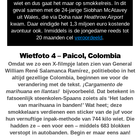
wiet en dus gaat het maar op smokkelreis. In dit
geval samen met de 24-jarige Siobhan McAtavey
uit Wales, die via Doha naar
Heathrow Airport
kwam. Daar eindigde het 1,3 miljoen euro kostende
avontuur ook. Inmiddels is de jongedame reeds tot
20 maanden cel
veroordeeld
.
Wietfoto 4 – Paicol, Colombia
Omdat we zo een X-filmpje laten zien van General
William René Salamanca Ramírez, politiebobo in het
altijd gezellige Colombia, beginnen we voor de
verandering met de tekst.
¡Cargamento de
marihuana en llantas!
bijvoorbeeld. Dat betekent in
fatsoenlijk steenkolen-Spaans zoiets als ‘Het laden
van marihuana in banden!’ Wat heet; deze
smokkelaars verdienen een sticker van de juf voor
hun vernuftige inpak-methode van 744 kilo wiet. Die
hadden ze – een voor een – middels 683 blokken
verstopt in autobanden. Begin er maar eens aan!