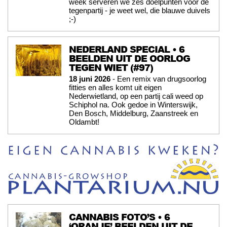
week serveren we zes doelpunten voor de
tegenpartij - je weet wel, die blauwe duivels
;-)
NEDERLAND SPECIAL • 6
BEELDEN UIT DE OORLOG
TEGEN WIET (#97)
18 juni 2026
- Een remix van drugsoorlog
fitties en alles komt uit eigen
Nederwietland, op een partij cali weed op
Schiphol na. Ook gedoe in Winterswijk,
Den Bosch, Middelburg, Zaanstreek en
Oldambt!
CANNABIS FOTO’S • 6
‘ORANJE’ BEELDEN UIT DE