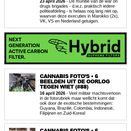
23 april 2026
- De munitie van de war on
drugs brigades - d.w.z. praktisch iedere
politieafdeling - is helaas nog lang niet op,
waarvan deze executies in Marokko (2x),
VK, VS en Nederland getuigen.
CANNABIS FOTO’S • 6
BEELDEN UIT DE OORLOG
TEGEN WIET (#88)
16 april 2026
- Veel militair machtsvertoon
in de fotorubriek maar wellicht komt dat
ook door de exotische bestemmingen:
Guyana, Brazilië, Colombia, Indonesië,
Filipijnen en Zuid-Korea!
CANNABIS FOTO’S • 6