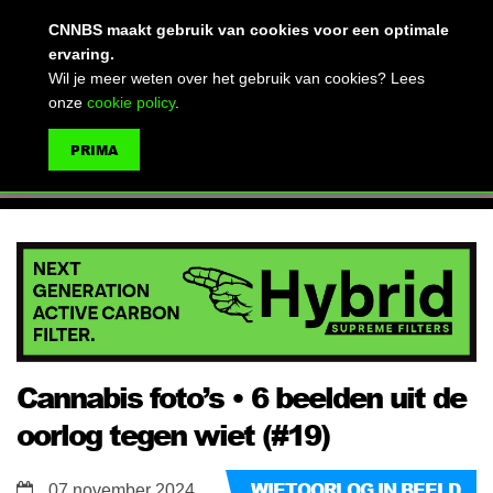
(advertentie)
CNNBS maakt gebruik van cookies voor een optimale
ervaring.
Wil je meer weten over het gebruik van cookies? Lees
onze
cookie policy
.
MENU
PRIMA
ZOEKEN
Cannabis foto’s • 6 beelden uit de
oorlog tegen wiet (#19)
WIETOORLOG IN BEELD
07 november 2024