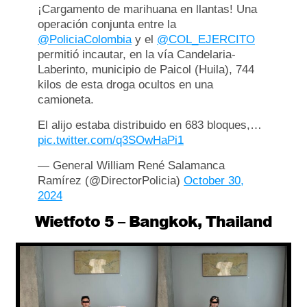
¡Cargamento de marihuana en llantas! Una
operación conjunta entre la
@PoliciaColombia
y el
@COL_EJERCITO
permitió incautar, en la vía Candelaria-
Laberinto, municipio de Paicol (Huila), 744
kilos de esta droga ocultos en una
camioneta.
El alijo estaba distribuido en 683 bloques,…
pic.twitter.com/q3SOwHaPi1
— General William René Salamanca
Ramírez (@DirectorPolicia)
October 30,
2024
Wietfoto 5 – Bangkok, Thailand