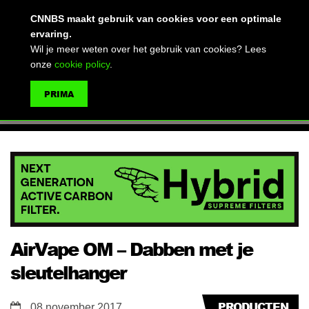
(advertentie)
CNNBS maakt gebruik van cookies voor een optimale
ervaring.
Wil je meer weten over het gebruik van cookies? Lees
onze
cookie policy
.
MENU
PRIMA
ZOEKEN
AirVape OM – Dabben met je
sleutelhanger
PRODUCTEN
08 november 2017