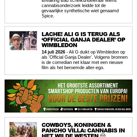
Breaking Bad scheikundeleraar wiens
cannabisonderzoek leidde tot de
gevaarlijke synthetische wiet genaamd
Spice.
LACHE! ALI G IS TERUG ALS
‘OFFICIAL GANJA DEALER’ OP
WIMBLEDON
14 juli 2026
- Ali G duikt op Wimbledon op
als 'Official Ganja Dealer'. Volgens bronnen
is de comedian net klaar met een nieuwe
film als het beroemde alter-ego.
COWBOYS, KONINGEN &
PANCHO VILLA: CANNABIS IN
HET WILDE WESTEN 🤠