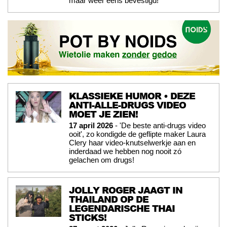
maar weer eens bevestigd!
KLASSIEKE HUMOR • DEZE
ANTI-ALLE-DRUGS VIDEO
MOET JE ZIEN!
17 april 2026
- 'De beste anti-drugs video
ooit', zo kondigde de geflipte maker Laura
Clery haar video-knutselwerkje aan en
inderdaad we hebben nog nooit zó
gelachen om drugs!
JOLLY ROGER JAAGT IN
THAILAND OP DE
LEGENDARISCHE THAI
STICKS!