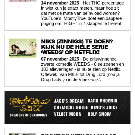
14 november 2025
- Het THC-percentage
in wiet kun je exact meten, maar hoe zit
dat met de mate van beïnvloed worden?
YouTube's 'MostlyTrue' doet een dappere
poging om "HIGH" in 7 stappen te fileren!
NIKS (ZINNIGS) TE DOEN?
KIJK NU DE HELE SERIE
‘WEEDS’ OP NETFLIX!
07 november 2025
- De prijswinnende
zwarte komedie WEEDS - 8 seizoenen en
102 afleveringen - is nu te zien op Netflix.
Oftewel: 'Van MILF tot Drug Lord (nou ja
Drug Lady ;-) in de Vinex-wijk'.