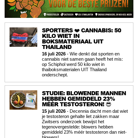
SPORTERS ❤️ CANNABIS: 50
KILO WIET IN
BOKSMATERIAAL UIT
THAILAND
16 juli 2026
- Wie denkt dat sporten en
cannabis niet samen gaan heeft het mis:
op Schiphol werd 50 kilo wiet in
thaiboksmaterialen UIT Thailand
onderschept.
STUDIE: BLOWENDE MANNEN
HEBBEN GEMIDDELD 23%
MÉÉR TESTOSTERON! 😎
15 juli 2026
- Decennia dacht men dat wiet
je testosteron gehalte liet zakken maar
Zwitsers onderzoek bewijst het
tegenovergestelde: blowers hebben
gemiddeld 23% méér testosteron dan niet-
blowers!