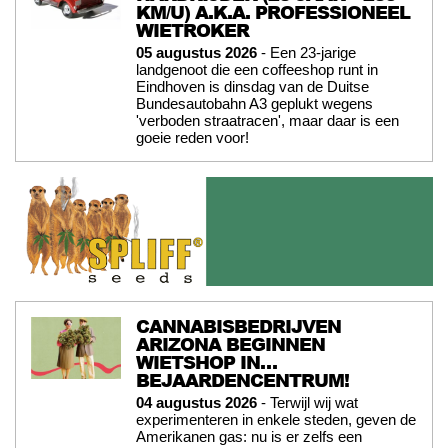
KM/U) A.K.A. PROFESSIONEEL
WIETROKER
05 augustus 2026
- Een 23-jarige
landgenoot die een coffeeshop runt in
Eindhoven is dinsdag van de Duitse
Bundesautobahn A3 geplukt wegens
'verboden straatracen', maar daar is een
goeie reden voor!
CANNABISBEDRIJVEN
ARIZONA BEGINNEN
WIETSHOP IN…
BEJAARDENCENTRUM!
04 augustus 2026
- Terwijl wij wat
experimenteren in enkele steden, geven de
Amerikanen gas: nu is er zelfs een