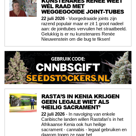
KUNSTENARES RENÉE WEET
WÉL RAAD MET
WEGGEGOOIDE JOINT-TUBES
22 juli 2026
- Voorgedraaide joints zijn
razend populair maar er zit 1 groot nadeel
aan: de jointtubes vervuilen het straatbeeld.
Gelukkig is er nu kunstenares Renée
Nieuwenstein om die bug te fiksen!
RASTA’S IN KENIA KRIJGEN
GEEN LEGALE WIET ALS
‘HEILIG SACRAMENT’
22 juli 2026
- In navolging van enkele
Caribische landen willen Rastafari's in het
Afrikaanse Kenia ook hun heilige
sacrament - cannabis - legaal gebruiken en
daarom togen ze naar het