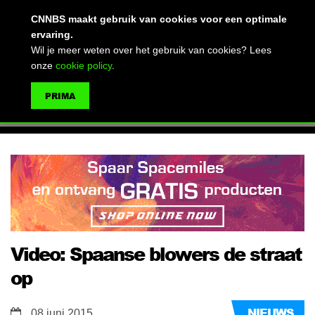
(advertentie)
CNNBS maakt gebruik van cookies voor een optimale
ervaring.
Wil je meer weten over het gebruik van cookies? Lees
onze
cookie policy
.
MENU
PRIMA
ZOEKEN
Video: Spaanse blowers de straat
op
NIEUWS
08 juni 2015