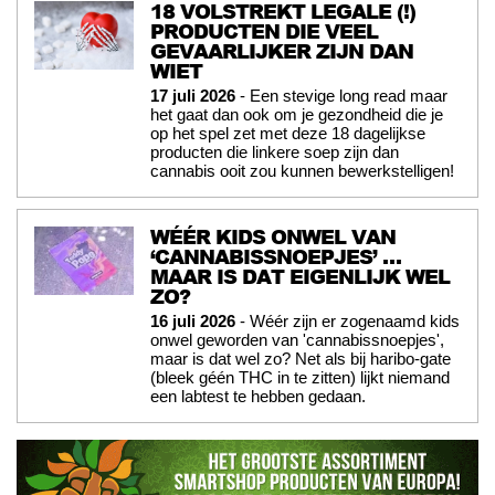
18 VOLSTREKT LEGALE (!)
PRODUCTEN DIE VEEL
GEVAARLIJKER ZIJN DAN
WIET
17 juli 2026
- Een stevige long read maar
het gaat dan ook om je gezondheid die je
op het spel zet met deze 18 dagelijkse
producten die linkere soep zijn dan
cannabis ooit zou kunnen bewerkstelligen!
WÉÉR KIDS ONWEL VAN
‘CANNABISSNOEPJES’ …
MAAR IS DAT EIGENLIJK WEL
ZO?
16 juli 2026
- Wéér zijn er zogenaamd kids
onwel geworden van 'cannabissnoepjes',
maar is dat wel zo? Net als bij haribo-gate
(bleek géén THC in te zitten) lijkt niemand
een labtest te hebben gedaan.