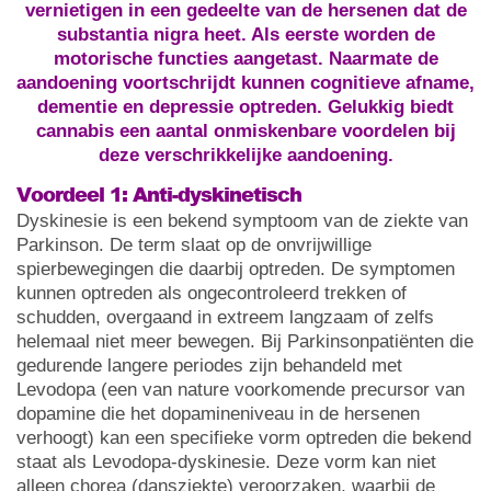
vernietigen in een gedeelte van de hersenen dat de
substantia nigra heet. Als eerste worden de
motorische functies aangetast. Naarmate de
aandoening voortschrijdt kunnen cognitieve afname,
dementie en depressie optreden. Gelukkig biedt
cannabis een aantal onmiskenbare voordelen bij
deze verschrikkelijke aandoening.
Voordeel 1: Anti-dyskinetisch
Dyskinesie is een bekend symptoom van de ziekte van
Parkinson. De term slaat op de onvrijwillige
spierbewegingen die daarbij optreden. De symptomen
kunnen optreden als ongecontroleerd trekken of
schudden, overgaand in extreem langzaam of zelfs
helemaal niet meer bewegen. Bij Parkinsonpatiënten die
gedurende langere periodes zijn behandeld met
Levodopa (een van nature voorkomende precursor van
dopamine die het dopamineniveau in de hersenen
verhoogt) kan een specifieke vorm optreden die bekend
staat als Levodopa-dyskinesie. Deze vorm kan niet
alleen chorea (dansziekte) veroorzaken, waarbij de