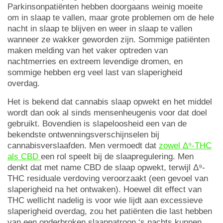
Parkinsonpatiënten hebben doorgaans weinig moeite
om in slaap te vallen, maar grote problemen om de hele
nacht in slaap te blijven en weer in slaap te vallen
wanneer ze wakker geworden zijn. Sommige patiënten
maken melding van het vaker optreden van
nachtmerries en extreem levendige dromen, en
sommige hebben erg veel last van slaperigheid
overdag.
Het is bekend dat cannabis slaap opwekt en het middel
wordt dan ook al sinds mensenheugenis voor dat doel
gebruikt. Bovendien is slapeloosheid een van de
bekendste ontwenningsverschijnselen bij
cannabisverslaafden. Men vermoedt dat
zowel Δ⁹-THC
als CBD
een rol speelt bij de slaapregulering. Men
denkt dat met name CBD de slaap opwekt, terwijl Δ⁹-
THC residuale verdoving veroorzaakt (een gevoel van
slaperigheid na het ontwaken). Hoewel dit effect van
THC wellicht nadelig is voor wie lijdt aan excessieve
slaperigheid overdag, zou het patiënten die last hebben
van een onderbroken slaappatroon ‘s nachts kunnen