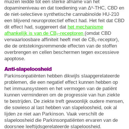
muizen leidde tot een sterke afname van het
dopamineniveau en dat toediening van Δ⁹-THC, CBD en
de niet-selectieve synthetische cannabinoïde HU-210
een blijvend neuroprotectief effect had. Het feit dat CBD
dit effect had, suggereert dat
het mechanisme
afhankelijk is van de CB₂-receptoren
(omdat CBD
verwaarloosbare affiniteit heeft met de CB₁-receptor),
die de ontstekingsremmende effecten van de stoffen
overbrengen en cellen beschermen tegen excessieve
apoptose.
Anti-slapeloosheid
Parkinsonpatiënten hebben dikwijls slaapgerelateerde
problemen, die een negatief effect kunnen hebben op
het immuunsysteem en het vermogen van de patiënt
kunnen verminderen om de progressie van hun ziekte
te bestrijden. De ziekte treft gewoonlijk oudere mensen,
die sowieso al last hebben van slapeloosheid, ook al
lijden ze niet aan Parkinson. Vaak verschilt de
slapeloosheid die Parkinsonpatiënten ervaren van de
doorsnee leeftijdsgerelateerde slapeloosheid.