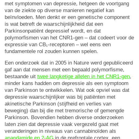
met symptomen van depressie, hetgeen de voortgang
van de ziekte op diverse manieren negatief kan
beïnvloeden. Men denkt er een genetische component
is wat betreft de waarschijnlijkheid dat een
Parkinsonpatiënt depressief wordt, en dat
polymorfismen van het CNR1-gen – dat codeert voor de
expressie van CB₁-receptoren – wel eens een
fundamentele rol zouden kunnen spelen.
Een onderzoek dat in 2005 in Nature werd gepubliceerd
gaf aan dat mensen met een bepaald polymorfisme,
bestaande uit
twee langketige allelen in het CNR1-gen
,
minder kans hadden om depressie als een symptoom
van Parkinson te ontwikkelen. Wat ook opviel was dat
depressie waarschijnlijker was bij patiënten met
akinetische Parkinson (stijfheid en verlies van
beweging) dan bij die met tremorische of gemengde
Parkinson. Bovendien hebben diverse onderzoeken
laten zien dat depressie vaak vergezeld gaat met
veranderingen in niveaus van cannabinoïden als
anandamide en 2-AG
in de prefrontale cortex, een