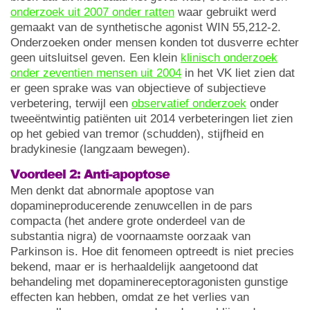
onderzoek uit 2007 onder ratten
waar gebruikt werd
gemaakt van de synthetische agonist WIN 55,212-2.
Onderzoeken onder mensen konden tot dusverre echter
geen uitsluitsel geven. Een klein
klinisch onderzoek
onder zeventien mensen uit 2004
in het VK liet zien dat
er geen sprake was van objectieve of subjectieve
verbetering, terwijl een
observatief onderzoek
onder
tweeëntwintig patiënten uit 2014 verbeteringen liet zien
op het gebied van tremor (schudden), stijfheid en
bradykinesie (langzaam bewegen).
Voordeel 2: Anti-apoptose
Men denkt dat abnormale apoptose van
dopamineproducerende zenuwcellen in de pars
compacta (het andere grote onderdeel van de
substantia nigra) de voornaamste oorzaak van
Parkinson is. Hoe dit fenomeen optreedt is niet precies
bekend, maar er is herhaaldelijk aangetoond dat
behandeling met dopaminereceptoragonisten gunstige
effecten kan hebben, omdat ze het verlies van