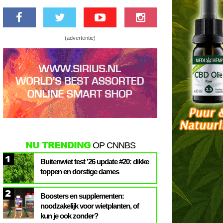
(advertentie)
NU TRENDING
OP CNNBS
1
Buitenwiet test ’26 update #20: dikke
toppen en dorstige dames
2
Boosters en supplementen:
noodzakelijk voor wietplanten, of
kun je ook zonder?