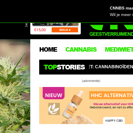
CNNBS maak
(advertentie)
Wil je meer
(advertentie)
HOME
CANNABIS
MEDIWIE
TOP
STORIES
URGERS OPGELET: CANNABINOÏDEN ZIJN DE NIEUWE PESTI
(advertentie)
Pri
olie
Dit
de l