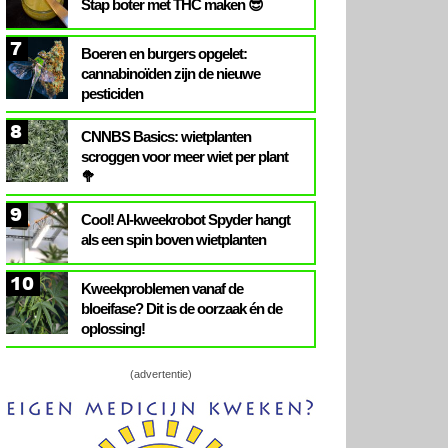
Stap boter met THC maken 😎
7
Boeren en burgers opgelet:
cannabinoïden zijn de nieuwe
pesticiden
8
CNNBS Basics: wietplanten
scroggen voor meer wiet per plant
🥦
9
Cool! AI-kweekrobot Spyder hangt
als een spin boven wietplanten
10
Kweekproblemen vanaf de
bloeifase? Dit is de oorzaak én de
oplossing!
(advertentie)