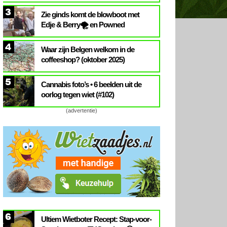
3
Zie ginds komt de blowboot met
Edje & Berry🌪️ en Powned
4
Waar zijn Belgen welkom in de
coffeeshop? (oktober 2025)
5
Cannabis foto’s • 6 beelden uit de
oorlog tegen wiet (#102)
(advertentie)
6
Ultiem Wietboter Recept: Stap-voor-