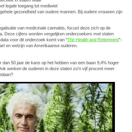
met legale toegang tot mediwiet
algehele gezondheid van oudere mannen. Bij oudere vrouwen zijn
egalisatie van medicinale cannabis, focust deze zich op de
na. Deze cijfers worden vergelijken onderzoekers met staten
e data voor dit onderzoek komt van “
The Health and Retirement
”-
art en welzijn van Amerikaanse ouderen.
r dan 50 jaar de kans op het hebben van een baan 9,4% hoger
 Ook werken de ouderen in deze staten zo’n vijf procent meer
andaan?