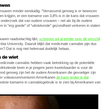
ouwen
op vrouwen minder eenduidig. “Verrassend genoeg is er bewezen
en krijgen, er een toename van 3,8% is in de kans dat vrouwen
t onderzoek dat van oudere vrouwen – net als bij de oudere
in “erg goede” of “uitstekende” gezondheid verkeren in staten
wen raadselachtig lijkt,
schreven wij al eerder over dit verschil
a University. Daaruit blijkt dat medicinale cannabis pijn dus
? Dat is nog niet helemaal duidelijk helaas.
 de wiet
medicinale cannabis hebben vaak betrekking op de potentiële
wikkelende brein in je jongere jaren kwetsbaarder is voor de
end genoeg zijn het de oudere Amerikanen die gevoeliger zijn
onder volwassen/senioren Amerikanen
de kans groter is dat
otste toename in cannabisgebruik is te zien bij Amerikanen van