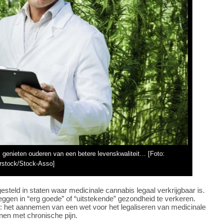
s genieten ouderen van een betere levenskwaliteit… [Foto:
rstock/Stock-Asso]
steld in staten waar medicinale cannabis legaal verkrijgbaar is.
gen in “erg goede” of “uitstekende” gezondheid te verkeren.
n: het aannemen van een wet voor het legaliseren van medicinale
nen met chronische pijn.