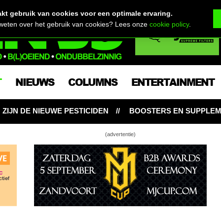
t gebruik van cookies voor een optimale ervaring.
 weten over het gebruik van cookies? Lees onze
cookie policy
.
T
NIEUWS
COLUMNS
ENTERTAINMENT
CIDEN
BOOSTERS EN SUPPLEMENTEN: NOODZAKELIJK
(advertentie)
meur Canada: medicinale CBG (cannabigerol)
 doet THC wietolie voor Lex met extreme Gilles
a Tourette-tics!