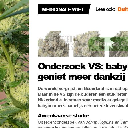
Duit
MEDICINALE WIET
Lees ook:
kwe
Pri
olie
Dit
de l
Onderzoek VS: bab
geniet meer dankzij
De wereld vergrijst, en Nederland is in dat o
Maar in de VS zijn de ouderen een stuk beter
kikkerlandje. In staten waar mediwiet gelegal
babyboomers namelijk een betere levenskwali
Amerikaanse studie
Uit recent onderzoek van
Johns Hopkins en Tem
toename is van ouderen die aan het werk zijn. Sp