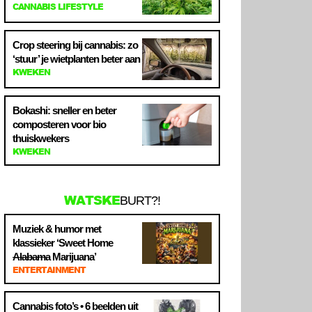
CANNABIS LIFESTYLE
Crop steering bij cannabis: zo
‘stuur’ je wietplanten beter aan
KWEKEN
Bokashi: sneller en beter
composteren voor bio
thuiskwekers
KWEKEN
WATSKE
BURT?!
Muziek & humor met
klassieker ‘Sweet Home
Alabama
Marijuana’
ENTERTAINMENT
Cannabis foto’s • 6 beelden uit