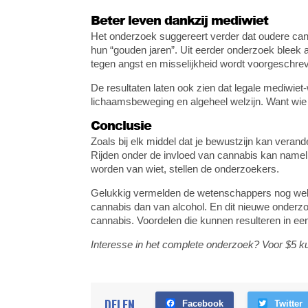
Beter leven dankzij mediwiet
Het onderzoek suggereert verder dat oudere can
hun “gouden jaren”. Uit eerder onderzoek bleek al
tegen angst en misselijkheid wordt voorgeschreve
De resultaten laten ook zien dat legale mediwiet
lichaamsbeweging en algeheel welzijn. Want wie m
Conclusie
Zoals bij elk middel dat je bewustzijn kan verand
Rijden onder de invloed van cannabis kan namelij
worden van wiet, stellen de onderzoekers.
Gelukkig vermelden de wetenschappers nog wel d
cannabis dan van alcohol. En dit nieuwe onderzoe
cannabis. Voordelen die kunnen resulteren in een 
Interesse in het complete onderzoek? Voor $5 k
DELEN
Facebook
Twitter