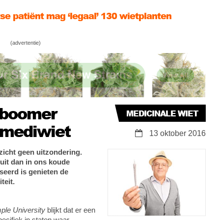
se patiënt mag ‘legaal’ 130 wietplanten
ken
meur Canada: medicinale CBG (cannabigerol)
(advertentie)
 doet THC wietolie voor Lex met extreme Gilles
a Tourette-tics!
yboomer
MEDICINALE WIET
 mediwiet
13 oktober 2016
pzicht geen uitzondering.
 uit dan in ons koude
iseerd is genieten de
teit.
ple University
blijkt dat er een
ecifiek in staten waar