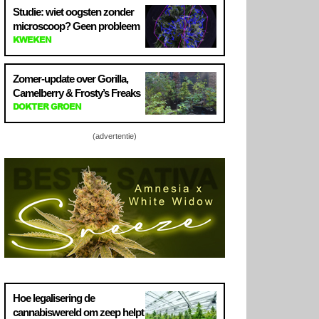
Studie: wiet oogsten zonder
microscoop? Geen probleem
KWEKEN
Zomer-update over Gorilla,
Camelberry & Frosty’s Freaks
DOKTER GROEN
(advertentie)
Hoe legalisering de
cannabiswereld om zeep helpt