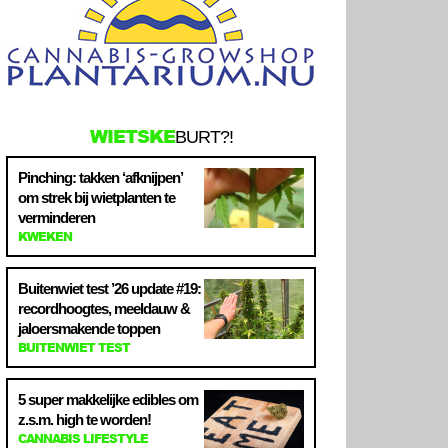
WIETSKE
BURT?!
Pinching: takken ‘afknijpen’
om strek bij wietplanten te
verminderen
KWEKEN
Buitenwiet test ’26 update #19:
recordhoogtes, meeldauw &
jaloersmakende toppen
BUITENWIET TEST
5 super makkelijke edibles om
z.s.m. high te worden!
CANNABIS LIFESTYLE