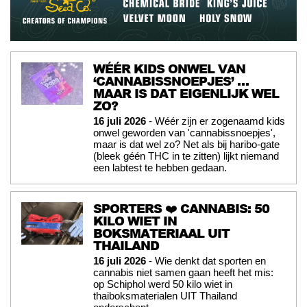
WÉÉR KIDS ONWEL VAN
‘CANNABISSNOEPJES’ …
MAAR IS DAT EIGENLIJK WEL
ZO?
16 juli 2026
- Wéér zijn er zogenaamd kids
onwel geworden van 'cannabissnoepjes',
maar is dat wel zo? Net als bij haribo-gate
(bleek géén THC in te zitten) lijkt niemand
een labtest te hebben gedaan.
SPORTERS ❤️ CANNABIS: 50
KILO WIET IN
BOKSMATERIAAL UIT
THAILAND
16 juli 2026
- Wie denkt dat sporten en
cannabis niet samen gaan heeft het mis:
op Schiphol werd 50 kilo wiet in
thaiboksmaterialen UIT Thailand