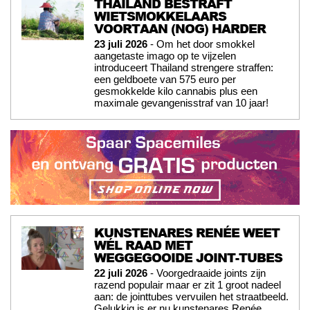
THAILAND BESTRAFT
WIETSMOKKELAARS
VOORTAAN (NOG) HARDER
23 juli 2026
- Om het door smokkel
aangetaste imago op te vijzelen
introduceert Thailand strengere straffen:
een geldboete van 575 euro per
gesmokkelde kilo cannabis plus een
maximale gevangenisstraf van 10 jaar!
KUNSTENARES RENÉE WEET
WÉL RAAD MET
WEGGEGOOIDE JOINT-TUBES
22 juli 2026
- Voorgedraaide joints zijn
razend populair maar er zit 1 groot nadeel
aan: de jointtubes vervuilen het straatbeeld.
Gelukkig is er nu kunstenares Renée