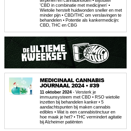
terpenen en cannabinoïden • Bijsluiter
'CBD in combinatie met medicijnen' •
Wietolie herstelt huidwonden sneller en met
minder pijn • CBD/THC om verslavingen te
behandelen • Potentie als kankermedicijn:
CBD, THC en CBG
MEDICINAAL CANNABIS
JOURNAAL 2024 • #39
11 oktober 2024
- Versterk je
immuunsysteem met CBD • RSO wietolie
inzetten bij behandelen kanker • 5
aandachtspunten bij maken cannabis
edibles • Wat is een cannabistinctuur en
hoe maak je het? • THC vermindert agitatie
bij Alzheimer patiënten