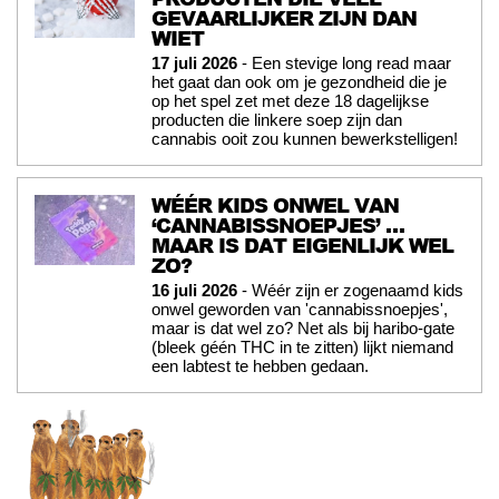
GEVAARLIJKER ZIJN DAN
WIET
17 juli 2026
- Een stevige long read maar
het gaat dan ook om je gezondheid die je
op het spel zet met deze 18 dagelijkse
producten die linkere soep zijn dan
cannabis ooit zou kunnen bewerkstelligen!
WÉÉR KIDS ONWEL VAN
‘CANNABISSNOEPJES’ …
MAAR IS DAT EIGENLIJK WEL
ZO?
16 juli 2026
- Wéér zijn er zogenaamd kids
onwel geworden van 'cannabissnoepjes',
maar is dat wel zo? Net als bij haribo-gate
(bleek géén THC in te zitten) lijkt niemand
een labtest te hebben gedaan.