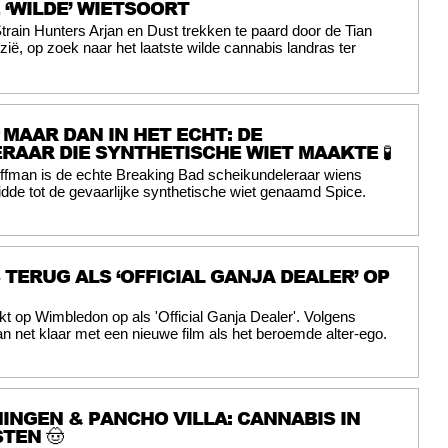
‘WILDE’ WIETSOORT
 Strain Hunters Arjan en Dust trekken te paard door de Tian
ië, op zoek naar het laatste wilde cannabis landras ter
MAAR DAN IN HET ECHT: DE
RAAR DIE SYNTHETISCHE WIET MAAKTE 🧪
ffman is de echte Breaking Bad scheikundeleraar wiens
dde tot de gevaarlijke synthetische wiet genaamd Spice.
S TERUG ALS ‘OFFICIAL GANJA DEALER’ OP
ikt op Wimbledon op als 'Official Ganja Dealer'. Volgens
n net klaar met een nieuwe film als het beroemde alter-ego.
INGEN & PANCHO VILLA: CANNABIS IN
TEN 🤠