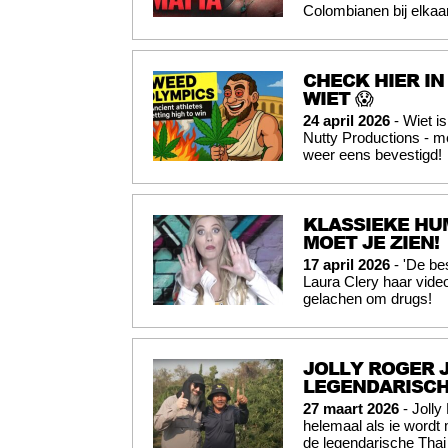
Colombianen bij elkaa
CHECK HIER IN
WIET 😱
24 april 2026
- Wiet is
Nutty Productions - m
weer eens bevestigd!
KLASSIEKE HUM
MOET JE ZIEN!
17 april 2026
- 'De bes
Laura Clery haar vide
gelachen om drugs!
JOLLY ROGER J
LEGENDARISCHE
27 maart 2026
- Jolly
helemaal als ie word
de legendarische Thai