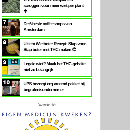
scroggen voor meer wiet per plant
🥦
7
De 6 beste coffeeshops van
Amsterdam
8
Ultiem Wietboter Recept: Stap-voor-
Stap boter met THC maken 😎
9
Legale wiet? Maak het THC-gehalte
niet zo belangrijk
10
UPS bezorgt erg vreemd pakket bij
begrafenisondernemer
(advertentie)