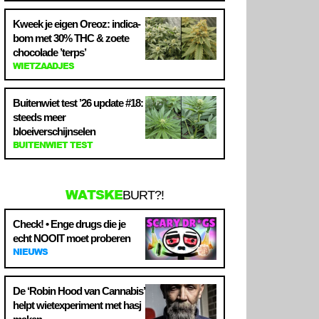
Kweek je eigen Oreoz: indica-
bom met 30% THC & zoete
chocolade ’terps’
WIETZAADJES
Buitenwiet test ’26 update #18:
steeds meer
bloeiverschijnselen
BUITENWIET TEST
WATSKE
BURT?!
Check! • Enge drugs die je
echt NOOIT moet proberen
NIEUWS
De ‘Robin Hood van Cannabis’
helpt wietexperiment met hasj