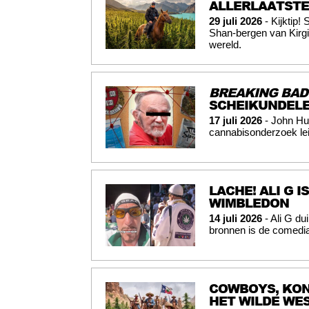
ALLERLAATSTE 
29 juli 2026
- Kijktip!
Shan-bergen van Kirgiz
wereld.
BREAKING BAD
SCHEIKUNDELE
17 juli 2026
- John Hu
cannabisonderzoek lei
LACHE! ALI G I
WIMBLEDON
14 juli 2026
- Ali G du
bronnen is de comedia
COWBOYS, KON
HET WILDE WES