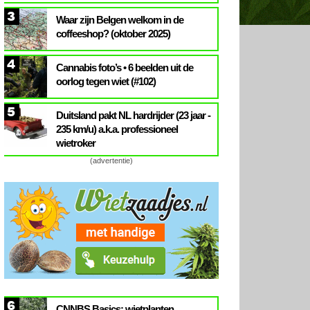
3
Waar zijn Belgen welkom in de
coffeeshop? (oktober 2025)
4
Cannabis foto’s • 6 beelden uit de
oorlog tegen wiet (#102)
5
Duitsland pakt NL hardrijder (23 jaar -
235 km/u) a.k.a. professioneel
wietroker
(advertentie)
6
CNNBS Basics: wietplanten