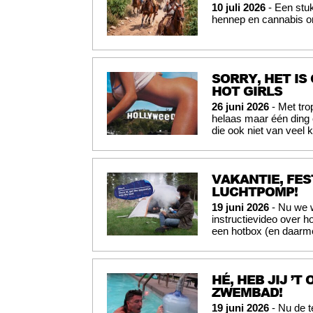
10 juli 2026
- Een stuk
hennep en cannabis o
SORRY, HET IS
HOT GIRLS
26 juni 2026
- Met tro
helaas maar één ding 
die ook niet van veel
VAKANTIE, FES
LUCHTPOMP!
19 juni 2026
- Nu we w
instructievideo over h
een hotbox (en daarme
HÉ, HEB JIJ ’T
ZWEMBAD!
19 juni 2026
- Nu de t