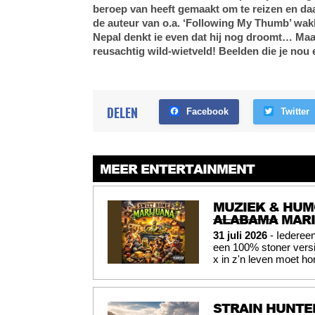
beroep van heeft gemaakt om te reizen en daa
de auteur van o.a. ‘Following My Thumb’ wak
Nepal denkt ie even dat hij nog droomt… Maar
reusachtig wild-wietveld! Beelden die je nou 
DELEN
Facebook
Twitter
MEER ENTERTAINMENT
MUZIEK & HUM
ALABAMA
MARI
31 juli 2026
- Iederee
een 100% stoner versi
x in z'n leven moet ho
STRAIN HUNTER