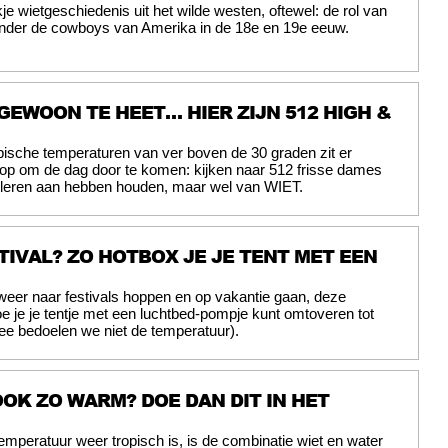
je wietgeschiedenis uit het wilde westen, oftewel: de rol van
nder de cowboys van Amerika in de 18e en 19e eeuw.
 GEWOON TE HEET… HIER ZIJN 512 HIGH &
pische temperaturen van ver boven de 30 graden zit er
op om de dag door te komen: kijken naar 512 frisse dames
 kleren aan hebben houden, maar wel van WIET.
TIVAL? ZO HOTBOX JE JE TENT MET EEN
eer naar festivals hoppen en op vakantie gaan, deze
oe je je tentje met een luchtbed-pompje kunt omtoveren tot
e bedoelen we niet de temperatuur).
 OOK ZO WARM? DOE DAN DIT IN HET
emperatuur weer tropisch is, is de combinatie wiet en water