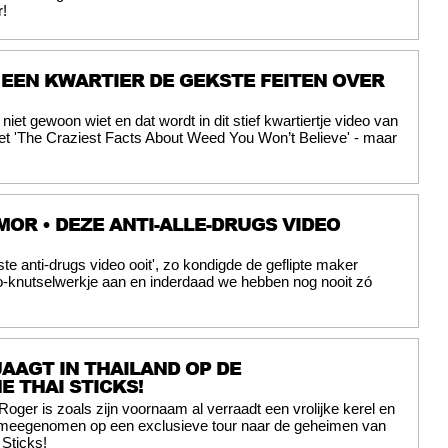
r!
 EEN KWARTIER DE GEKSTE FEITEN OVER
 niet gewoon wiet en dat wordt in dit stief kwartiertje video van
et 'The Craziest Facts About Weed You Won’t Believe' - maar
OR • DEZE ANTI-ALLE-DRUGS VIDEO
te anti-drugs video ooit', zo kondigde de geflipte maker
o-knutselwerkje aan en inderdaad we hebben nog nooit zó
AAGT IN THAILAND OP DE
 THAI STICKS!
 Roger is zoals zijn voornaam al verraadt een vrolijke kerel en
t meegenomen op een exclusieve tour naar de geheimen van
 Sticks!