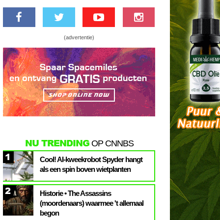
(advertentie)
NU TRENDING
OP CNNBS
1
Cool! AI-kweekrobot Spyder hangt
als een spin boven wietplanten
2
Historie • The Assassins
(moordenaars) waarmee 't allemaal
begon