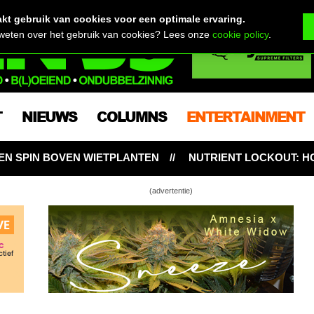
t gebruik van cookies voor een optimale ervaring.
 weten over het gebruik van cookies? Lees onze
cookie policy
.
T
NIEUWS
COLUMNS
ENTERTAINMENT
IETPLANTEN
NUTRIENT LOCKOUT: HONGERIGE WIETP
(advertentie)
rwietvloggers Teknetter – Appel smoking
ig voor THC Triviant – 6 wietwereldrecords!