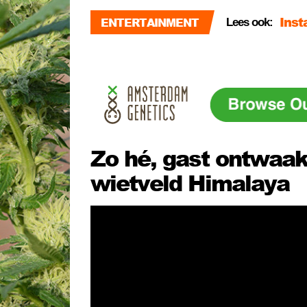
Ins
ENTERTAINMENT
Lees ook:
Nede
Hand
Zo hé, gast ontwaakt
wietveld Himalaya