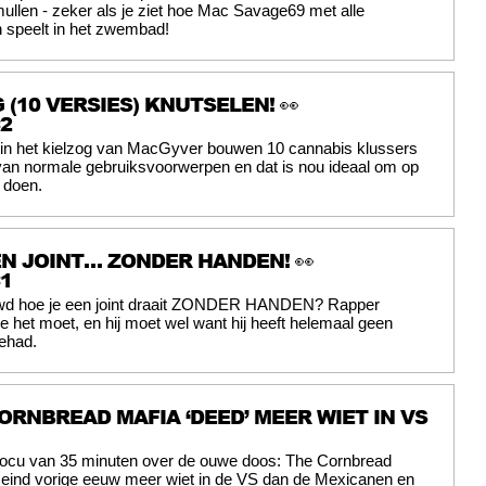
ullen - zeker als je ziet hoe Mac Savage69 met alle
 speelt in het zwembad!
 (10 VERSIES) KNUTSELEN! 👀
2
in het kielzog van MacGyver bouwen 10 cannabis klussers
van normale gebruiksvoorwerpen en dat is nou ideaal om op
 doen.
EN JOINT… ZONDER HANDEN! 👀
1
wd hoe je een joint draait ZONDER HANDEN? Rapper
 het moet, en hij moet wel want hij heeft helemaal geen
ehad.
ORNBREAD MAFIA ‘DEED’ MEER WIET IN VS
ocu van 35 minuten over de ouwe doos: The Cornbread
 eind vorige eeuw meer wiet in de VS dan de Mexicanen en