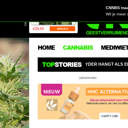
CNNBS maak
(advertentie)
Wil je meer
(advertentie)
HOME
CANNABIS
MEDIWIE
TOP
STORIES
 AI-KWEEKROBOT SPYDER HANGT ALS EEN SPIN BOVEN W
(advertentie)
Nede
Hand