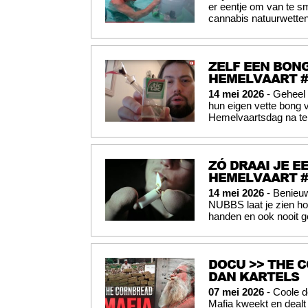
er eentje om van te sm
cannabis natuurwetten
ZELF EEN BONG
HEMELVAART #
14 mei 2026
- Geheel 
hun eigen vette bong 
Hemelvaartsdag na te
ZÓ DRAAI JE E
HEMELVAART #
14 mei 2026
- Benieu
NUBBS laat je zien hoe
handen en ook nooit g
DOCU >> THE C
DAN KARTELS
07 mei 2026
- Coole d
Mafia kweekt en dealt