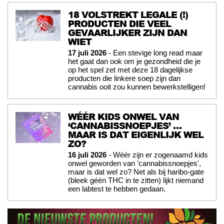
18 VOLSTREKT LEGALE (!)
PRODUCTEN DIE VEEL
GEVAARLIJKER ZIJN DAN
WIET
17 juli 2026
- Een stevige long read maar
het gaat dan ook om je gezondheid die je
op het spel zet met deze 18 dagelijkse
producten die linkere soep zijn dan
cannabis ooit zou kunnen bewerkstelligen!
WÉÉR KIDS ONWEL VAN
‘CANNABISSNOEPJES’ …
MAAR IS DAT EIGENLIJK WEL
ZO?
16 juli 2026
- Wéér zijn er zogenaamd kids
onwel geworden van 'cannabissnoepjes',
maar is dat wel zo? Net als bij haribo-gate
(bleek géén THC in te zitten) lijkt niemand
een labtest te hebben gedaan.