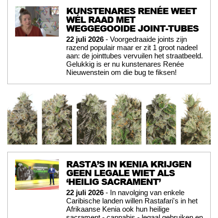
KUNSTENARES RENÉE WEET
WÉL RAAD MET
WEGGEGOOIDE JOINT-TUBES
22 juli 2026
- Voorgedraaide joints zijn
razend populair maar er zit 1 groot nadeel
aan: de jointtubes vervuilen het straatbeeld.
Gelukkig is er nu kunstenares Renée
Nieuwenstein om die bug te fiksen!
RASTA’S IN KENIA KRIJGEN
GEEN LEGALE WIET ALS
‘HEILIG SACRAMENT’
22 juli 2026
- In navolging van enkele
Caribische landen willen Rastafari's in het
Afrikaanse Kenia ook hun heilige
sacrament - cannabis - legaal gebruiken en