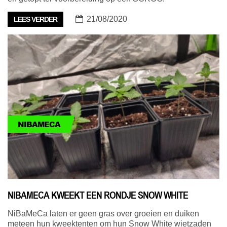
21/08/2020
LEES VERDER
NIBAMECA
NIBAMECA KWEEKT EEN RONDJE SNOW WHITE
NiBaMeCa laten er geen gras over groeien en duiken
meteen hun kweektenten om hun Snow White wietzaden