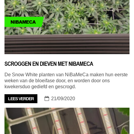
NIBAMECA
SCROGGEN EN DIEVEN MET NIBAMECA
De Snow White planten van NiBaMeCa maken hun eerste
weken van de bloeifase door, en worden door ons
kwekersduo gediefd en gescrogd.
21/09/2020
LEES VERDER