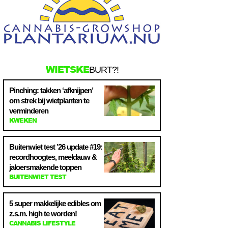
WIETSKE
BURT?!
Pinching: takken ‘afknijpen’
om strek bij wietplanten te
verminderen
KWEKEN
Buitenwiet test ’26 update #19:
recordhoogtes, meeldauw &
jaloersmakende toppen
BUITENWIET TEST
5 super makkelijke edibles om
z.s.m. high te worden!
CANNABIS LIFESTYLE