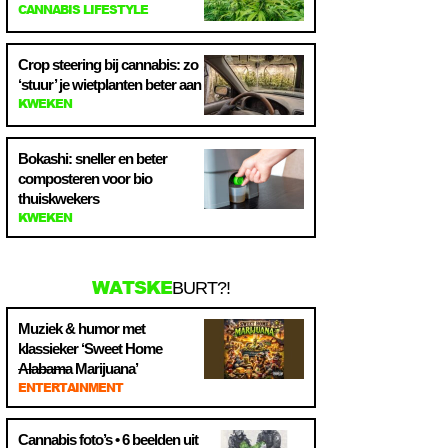
CANNABIS LIFESTYLE
Crop steering bij cannabis: zo
‘stuur’ je wietplanten beter aan
KWEKEN
Bokashi: sneller en beter
composteren voor bio
thuiskwekers
KWEKEN
WATSKE
BURT?!
Muziek & humor met
klassieker ‘Sweet Home
Alabama
Marijuana’
ENTERTAINMENT
Cannabis foto’s • 6 beelden uit