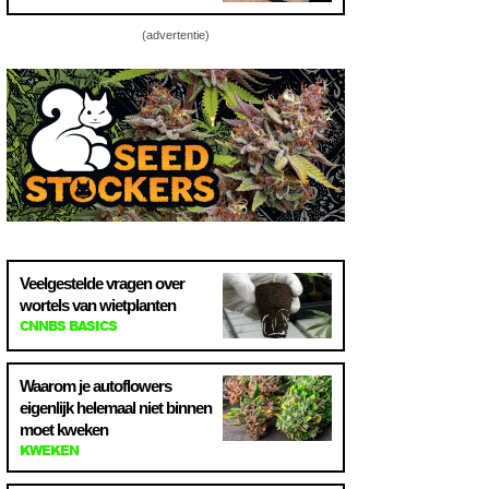
(advertentie)
Veelgestelde vragen over
wortels van wietplanten
CNNBS BASICS
Waarom je autoflowers
eigenlijk helemaal niet binnen
moet kweken
KWEKEN