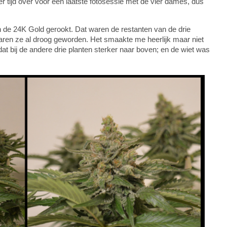
er tijd over voor een laatste fotosessie met de vier dames, dus
an de 24K Gold gerookt. Dat waren de restanten van de drie
waren ze al droog geworden. Het smaakte me heerlijk maar niet
t bij de andere drie planten sterker naar boven; en de wiet was