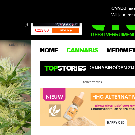
CNNBS maak
(advertentie)
Wil je meer
(advertentie)
HOME
CANNABIS
MEDIWIE
TOP
STORIES
CANNABINOÏDEN ZIJN DE NIEUWE PESTICIDEN
BOOST
(advertentie)
Doe-h
Nog é
Topro