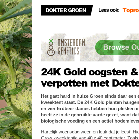
Grow
Doe-h
DOKTER GROEN
Lees ook:
Nog é
24K Gold oogsten &
verpotten met Dokt
Het gaat hard in huize Groen sinds daar een
kweektent staat. De 24K Gold planten hangen 
en vier Erdbeer dames hebben hun plekken 
heeft ze in de gebruikte aarde gezet, want da
biologische voeding en een actief bodemleve
Hartelijk woensdag weer, en leuk dat je leest! Hi
Grow kweektentje van 40 x 40 centimeter. Zoals j