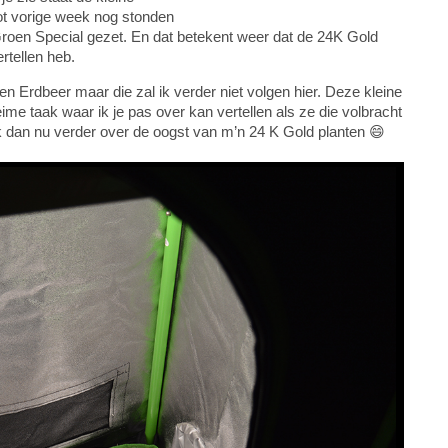
tot vorige week nog stonden
 Groen Special gezet. En dat betekent weer dat de 24K Gold
rtellen heb.
n Erdbeer maar die zal ik verder niet volgen hier. Deze kleine
ime taak waar ik je pas over kan vertellen als ze die volbracht
ik dan nu verder over de oogst van m’n 24 K Gold planten 😄