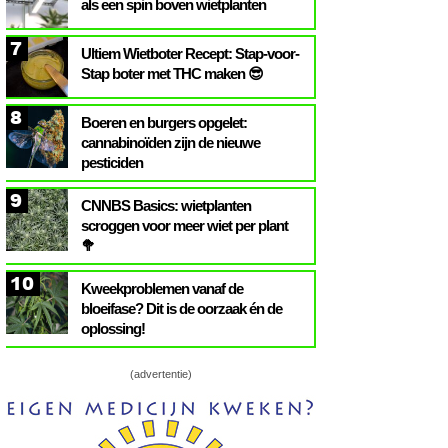
als een spin boven wietplanten
7
Ultiem Wietboter Recept: Stap-voor-
Stap boter met THC maken 😎
8
Boeren en burgers opgelet:
cannabinoïden zijn de nieuwe
pesticiden
9
CNNBS Basics: wietplanten
scroggen voor meer wiet per plant
🥦
10
Kweekproblemen vanaf de
bloeifase? Dit is de oorzaak én de
oplossing!
(advertentie)