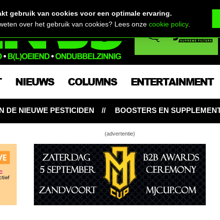
t gebruik van cookies voor een optimale ervaring.
 weten over het gebruik van cookies? Lees onze
cookie policy
.
T
NIEUWS
COLUMNS
ENTERTAINMENT
ERS EN SUPPLEMENTEN: NOODZAKELIJK VOOR WIETPLANT
(advertentie)
et-zelf met Erdbeer, 24K Gold en Dokter Groen
én keer 24K Gold kijken, voordat ze om gaan
t, nieuw leven & een goed gevulde Atomic