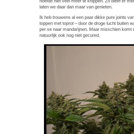
hoefde niet veel meer te knippen. Zo bleef er me
laten we daar dan maar van genieten.
Ik heb trouwens al een paar dikke pure joints v
toppen met toprot – door de droge lucht buiten 
per se naar mandarijnen. Maar misschien komt da
natuurlijk ook nog niet gecured.