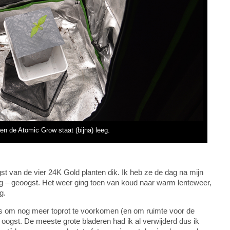
en de Atomic Grow staat (bijna) leeg.
st van de vier 24K Gold planten dik. Ik heb ze de dag na mijn
g – geoogst. Het weer ging toen van koud naar warm lenteweer,
g.
us om nog meer toprot te voorkomen (en om ruimte voor de
e oogst. De meeste grote bladeren had ik al verwijderd dus ik