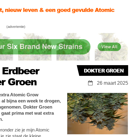
et-zelf met Erdbeer, 24K Gold en Dokter Groen
én keer 24K Gold kijken, voordat ze om gaan
(advertentie)
 Erdbeer
DOKTER GROEN
er Groen
26 maart 2025
 extra Atomic Grow
al bijna een week te drogen,
ingenomen. Dokter Groen
t gaat prima met wat extra
n.
eronder zie je mijn Atomic
e zie staat de kleine