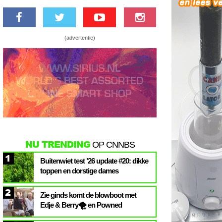
(advertentie)
NU TRENDING
OP CNNBS
1
Buitenwiet test ’26 update #20: dikke
toppen en dorstige dames
2
Zie ginds komt de blowboot met
Edje & Berry🌪️ en Powned