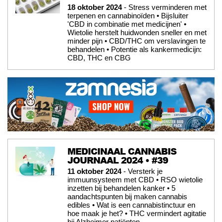
18 oktober 2024
- Stress verminderen met
terpenen en cannabinoïden • Bijsluiter
'CBD in combinatie met medicijnen' •
Wietolie herstelt huidwonden sneller en met
minder pijn • CBD/THC om verslavingen te
behandelen • Potentie als kankermedicijn:
CBD, THC en CBG
MEDICINAAL CANNABIS
JOURNAAL 2024 • #39
11 oktober 2024
- Versterk je
immuunsysteem met CBD • RSO wietolie
inzetten bij behandelen kanker • 5
aandachtspunten bij maken cannabis
edibles • Wat is een cannabistinctuur en
hoe maak je het? • THC vermindert agitatie
bij Alzheimer patiënten