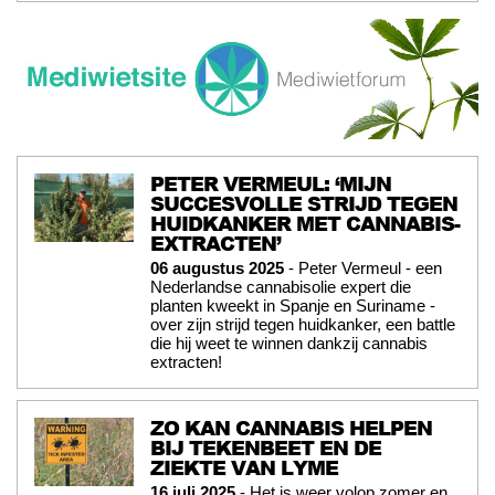
PETER VERMEUL: ‘MIJN
SUCCESVOLLE STRIJD TEGEN
HUIDKANKER MET CANNABIS-
EXTRACTEN’
06 augustus 2025
- Peter Vermeul - een
Nederlandse cannabisolie expert die
planten kweekt in Spanje en Suriname -
over zijn strijd tegen huidkanker, een battle
die hij weet te winnen dankzij cannabis
extracten!
ZO KAN CANNABIS HELPEN
BIJ TEKENBEET EN DE
ZIEKTE VAN LYME
16 juli 2025
- Het is weer volop zomer en