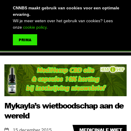
(advertentie)
CNNBS maakt gebruik van cookies voor een optimale
ervaring.
Wil je meer weten over het gebruik van cookies? Lees
onze
cookie policy
.
MENU
PRIMA
ZOEKEN
Mykayla’s wietboodschap aan de
wereld
MEDICINALE WIET
15 december 2015