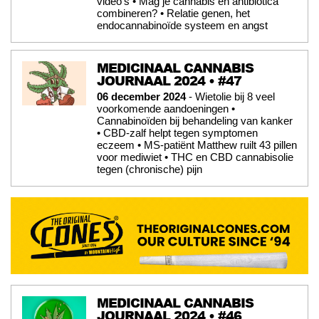
video's • Mag je cannabis en antibiotica
combineren? • Relatie genen, het
endocannabinoïde systeem en angst
MEDICINAAL CANNABIS
JOURNAAL 2024 • #47
06 december 2024
- Wietolie bij 8 veel
voorkomende aandoeningen •
Cannabinoïden bij behandeling van kanker
• CBD-zalf helpt tegen symptomen
eczeem • MS-patiënt Matthew ruilt 43 pillen
voor mediwiet • THC en CBD cannabisolie
tegen (chronische) pijn
MEDICINAAL CANNABIS
JOURNAAL 2024 • #46