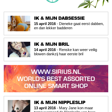
IK & MIJN DABSESSIE
15 april 2016
- Dieneke gaat eerst dabben,
en dan lekker badderen
IK & MIJN BRIL
14 april 2016
- Renske kan weer veilig
blowen dankzij haar eerste bril
IK & MIJN NIPPLESLIP
13 april 2016
- Mary Jane kon maar