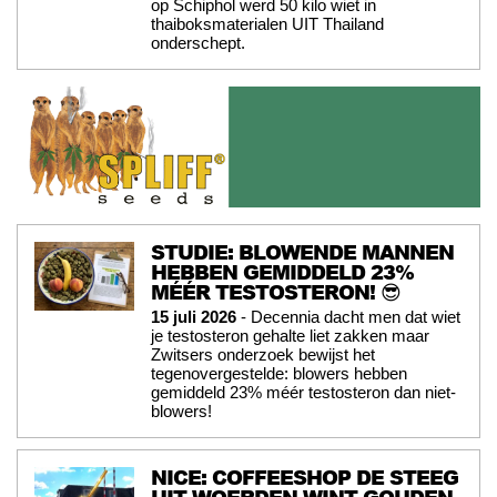
op Schiphol werd 50 kilo wiet in
thaiboksmaterialen UIT Thailand
onderschept.
STUDIE: BLOWENDE MANNEN
HEBBEN GEMIDDELD 23%
MÉÉR TESTOSTERON! 😎
15 juli 2026
- Decennia dacht men dat wiet
je testosteron gehalte liet zakken maar
Zwitsers onderzoek bewijst het
tegenovergestelde: blowers hebben
gemiddeld 23% méér testosteron dan niet-
blowers!
NICE: COFFEESHOP DE STEEG
UIT WOERDEN WINT GOUDEN