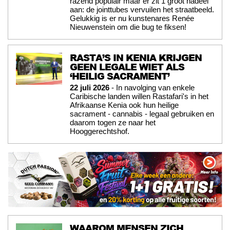
razend populair maar er zit 1 groot nadeel
aan: de jointtubes vervuilen het straatbeeld.
Gelukkig is er nu kunstenares Renée
Nieuwenstein om die bug te fiksen!
RASTA’S IN KENIA KRIJGEN
GEEN LEGALE WIET ALS
‘HEILIG SACRAMENT’
22 juli 2026
- In navolging van enkele
Caribische landen willen Rastafari's in het
Afrikaanse Kenia ook hun heilige
sacrament - cannabis - legaal gebruiken en
daarom togen ze naar het
Hooggerechtshof.
WAAROM MENSEN ZICH