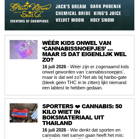
WÉÉR KIDS ONWEL VAN
‘CANNABISSNOEPJES’ …
MAAR IS DAT EIGENLIJK WEL
ZO?
16 juli 2026
- Wéér zijn er zogenaamd kids
onwel geworden van 'cannabissnoepjes',
maar is dat wel zo? Net als bij haribo-gate
(bleek géén THC in te zitten) lijkt niemand
een labtest te hebben gedaan.
SPORTERS ❤️ CANNABIS: 50
KILO WIET IN
BOKSMATERIAAL UIT
THAILAND
16 juli 2026
- Wie denkt dat sporten en
cannabis niet samen gaan heeft het mis: