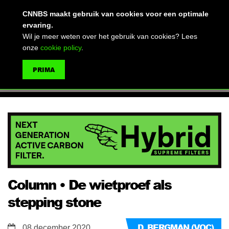
(advertentie)
CNNBS maakt gebruik van cookies voor een optimale
ervaring.
Wil je meer weten over het gebruik van cookies? Lees
onze
cookie policy
.
MENU
PRIMA
ZOEKEN
Column • De wietproef als
stepping stone
D. BERGMAN (VOC)
08 december 2020