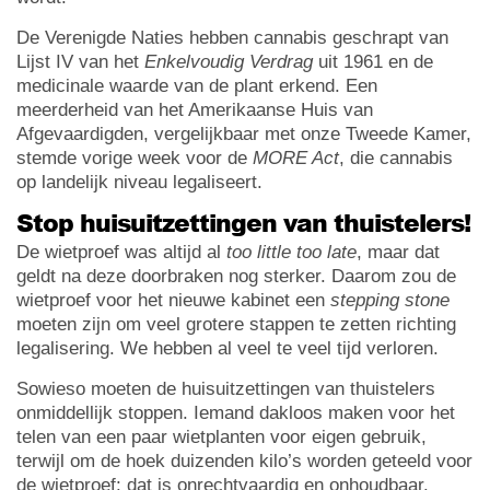
De Verenigde Naties hebben cannabis geschrapt van
Lijst IV van het
Enkelvoudig Verdrag
uit 1961 en de
medicinale waarde van de plant erkend. Een
meerderheid van het Amerikaanse Huis van
Afgevaardigden, vergelijkbaar met onze Tweede Kamer,
stemde vorige week voor de
MORE Act
, die cannabis
op landelijk niveau legaliseert.
Stop huisuitzettingen van thuistelers!
De wietproef was altijd al
too little too late
, maar dat
geldt na deze doorbraken nog sterker. Daarom zou de
wietproef voor het nieuwe kabinet een
stepping stone
moeten zijn om veel grotere stappen te zetten richting
legalisering. We hebben al veel te veel tijd verloren.
Sowieso moeten de huisuitzettingen van thuistelers
onmiddellijk stoppen. Iemand dakloos maken voor het
telen van een paar wietplanten voor eigen gebruik,
terwijl om de hoek duizenden kilo’s worden geteeld voor
de wietproef: dat is onrechtvaardig en onhoudbaar.