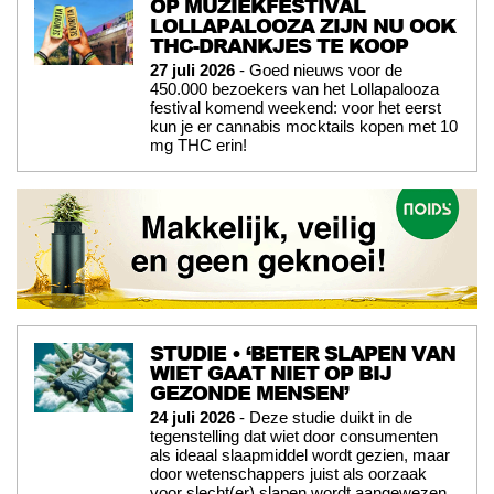
OP MUZIEKFESTIVAL
LOLLAPALOOZA ZIJN NU OOK
THC-DRANKJES TE KOOP
27 juli 2026
- Goed nieuws voor de
450.000 bezoekers van het Lollapalooza
festival komend weekend: voor het eerst
kun je er cannabis mocktails kopen met 10
mg THC erin!
STUDIE • ‘BETER SLAPEN VAN
WIET GAAT NIET OP BIJ
GEZONDE MENSEN’
24 juli 2026
- Deze studie duikt in de
tegenstelling dat wiet door consumenten
als ideaal slaapmiddel wordt gezien, maar
door wetenschappers juist als oorzaak
voor slecht(er) slapen wordt aangewezen.