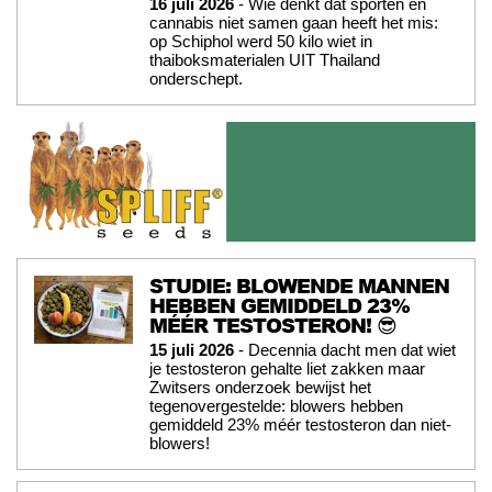
16 juli 2026
- Wie denkt dat sporten en
cannabis niet samen gaan heeft het mis:
op Schiphol werd 50 kilo wiet in
thaiboksmaterialen UIT Thailand
onderschept.
STUDIE: BLOWENDE MANNEN
HEBBEN GEMIDDELD 23%
MÉÉR TESTOSTERON! 😎
15 juli 2026
- Decennia dacht men dat wiet
je testosteron gehalte liet zakken maar
Zwitsers onderzoek bewijst het
tegenovergestelde: blowers hebben
gemiddeld 23% méér testosteron dan niet-
blowers!