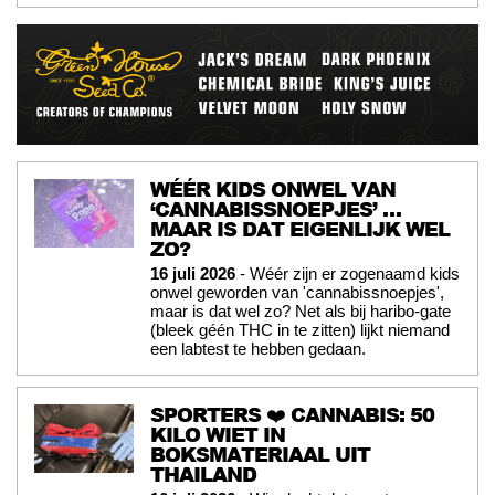
WÉÉR KIDS ONWEL VAN
‘CANNABISSNOEPJES’ …
MAAR IS DAT EIGENLIJK WEL
ZO?
16 juli 2026
- Wéér zijn er zogenaamd kids
onwel geworden van 'cannabissnoepjes',
maar is dat wel zo? Net als bij haribo-gate
(bleek géén THC in te zitten) lijkt niemand
een labtest te hebben gedaan.
SPORTERS ❤️ CANNABIS: 50
KILO WIET IN
BOKSMATERIAAL UIT
THAILAND