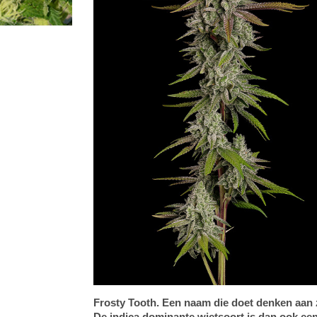
Frosty Tooth. Een naam die doet denken aan zo
De indica dominante wietsoort is dan ook ee