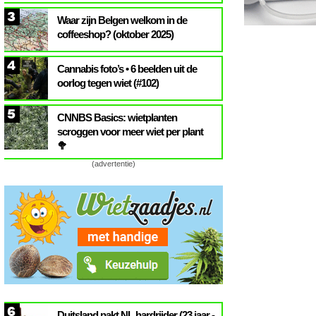
3
Waar zijn Belgen welkom in de
coffeeshop? (oktober 2025)
4
Cannabis foto’s • 6 beelden uit de
oorlog tegen wiet (#102)
5
CNNBS Basics: wietplanten
scroggen voor meer wiet per plant
🥦
(advertentie)
6
Duitsland pakt NL hardrijder (23 jaar -