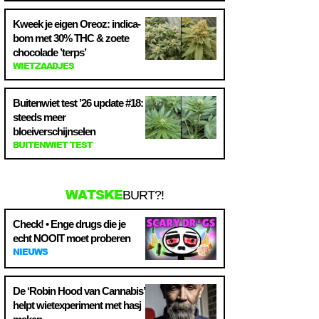
Kweek je eigen Oreoz: indica-
bom met 30% THC & zoete
chocolade ’terps’
WIETZAADJES
Buitenwiet test ’26 update #18:
steeds meer
bloeiverschijnselen
BUITENWIET TEST
WATSKE
BURT?!
Check! • Enge drugs die je
echt NOOIT moet proberen
NIEUWS
De ‘Robin Hood van Cannabis’
helpt wietexperiment met hasj