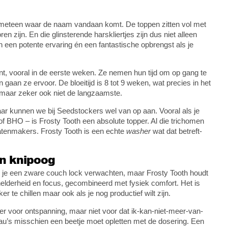
 je meteen waar de naam vandaan komt. De toppen zitten vol met
en zijn. En die glinsterende harskliertjes zijn dus niet alleen
n een potente ervaring én een fantastische opbrengst als je
nt, vooral in de eerste weken. Ze nemen hun tijd om op gang te
gaan ze ervoor. De bloeitijd is 8 tot 9 weken, wat precies in het
t maar zeker ook niet de langzaamste.
ar kunnen we bij Seedstockers wel van op aan. Vooral als je
 of BHO – is Frosty Tooth een absolute topper. Al die trichomen
atenmakers. Frosty Tooth is een echte
washer
wat dat betreft-
en knipoog
u je een zware couch lock verwachten, maar Frosty Tooth houdt
helderheid en focus, gecombineerd met fysiek comfort. Het is
r te chillen maar ook als je nog productief wilt zijn.
er voor ontspanning, maar niet voor dat ik-kan-niet-meer-van-
eau’s misschien een beetje moet opletten met de dosering. Een