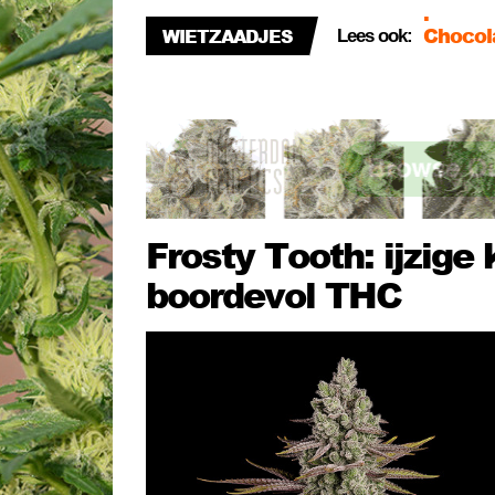
Chocola
WIETZAADJES
Lees ook:
Black R
Banana
potent 
Frosty Tooth: ijzige 
boordevol THC