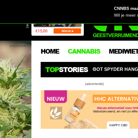
CNNBS maak
(advertentie)
Wil je meer
(advertentie)
HOME
CANNABIS
MEDIWIE
TOP
STORIES
OL! AI-KWEEKROBOT SPYDER HANGT ALS EEN SPIN BOVE
(advertentie)
Black R
Banana
potent 