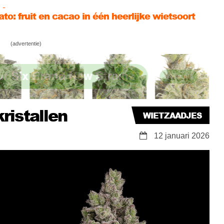
to: fruit en cacao in één heerlijke wietsoort
ainbow 🌈 onwaarschijnlijk lekker!
(advertentie)
 Sherbet anyone? Zoete topwiet & lekker
💪
kristallen
WIETZAADJES
12 januari 2026