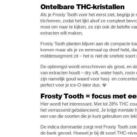
Ontelbare THC-kristallen
Als je Frosty Tooth voor het eerst ziet, begrijp
trichomen, zodat het lijkt alsof ze compleet bevror
mooi om naar te kijken, ze zijn ook de belofte va
extracten wilt maken.
Frosty Tooth planten blijven aan de compacte ka
komen maar als je ze eenmaal op dreef hebt, dan 
middensegment zit – het is niet de snelste soor
De opbrengst wordt omschreven als groot, en da
van extracten houdt – dry sift, water hash, rosin
zijn namelijk goud waard voor hasj- en concentr
perfect voor je ice-O-lator dus. 💎
Frosty Tooth = focus met e
Hier wordt het interessant. Met tot 28% THC zo
het verrassend gebalanceerd. Je krijgt mentale 
een van die soorten die je kunt gebruiken om lekke
De indica dominantie zorgt met Frosty Tooth zek
de-bank gevoel. Hoewel je bij dit soort THC-niv