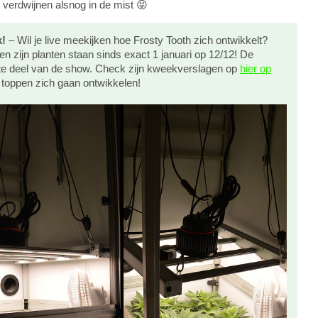
g verdwijnen alsnog in de mist 😝
k!
– Wil je live meekijken hoe Frosty Tooth zich ontwikkelt?
 zijn planten staan sinds exact 1 januari op 12/12! De
ste deel van de show. Check zijn kweekverslagen op
hier op
toppen zich gaan ontwikkelen!