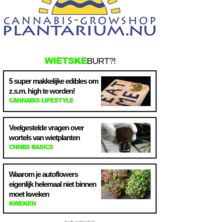
WIETSKE
BURT?!
5 super makkelijke edibles om
z.s.m. high te worden!
CANNABIS LIFESTYLE
Veelgestelde vragen over
wortels van wietplanten
CNNBS BASICS
Waarom je autoflowers
eigenlijk helemaal niet binnen
moet kweken
KWEKEN