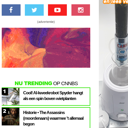
(advertentie)
NU TRENDING
OP CNNBS
1
Cool! AI-kweekrobot Spyder hangt
als een spin boven wietplanten
2
Historie • The Assassins
(moordenaars) waarmee 't allemaal
begon