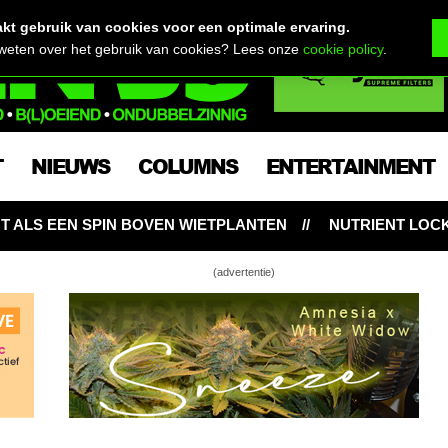
t gebruik van cookies voor een optimale ervaring.
 weten over het gebruik van cookies? Lees onze
cookie policy
.
T
NIEUWS
COLUMNS
ENTERTAINMENT
N WIETPLANTEN
NUTRIENT LOCKOUT: HONGERIGE WI
(advertentie)
ainbow 🌈 onwaarschijnlijk lekker!
 Sherbet anyone? Zoete topwiet & lekker
💪