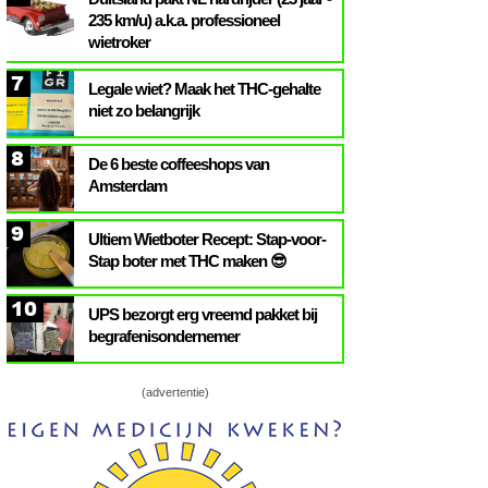
235 km/u) a.k.a. professioneel
wietroker
7
Legale wiet? Maak het THC-gehalte
niet zo belangrijk
8
De 6 beste coffeeshops van
Amsterdam
9
Ultiem Wietboter Recept: Stap-voor-
Stap boter met THC maken 😎
10
UPS bezorgt erg vreemd pakket bij
begrafenisondernemer
(advertentie)