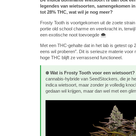
legendes van wietsoorten, samengekomen in de
tot 28% THC, wat wil je nog meer?
Frosty Tooth is voortgekomen uit de zoete strai
portie old school charme en veerkracht in, terw
een exotische noot toevoegde 🌨️
Met een THC-gehalte dat in het lab is getest op 
eens wil proberen”. Dit is serieuze materie vo
hoge THC blijft ze verrassend functioneel.
❄️ Wat is Frosty Tooth voor een wietsoort?
cannabis-hybride van SeedStockers, die je h
indica wietsoort, maar zonder je volledig knoc
gedaan wil krijgen, maar dan wel met een glim