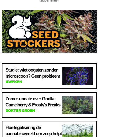
(advertentie)
Studie: wiet oogsten zonder
microscoop? Geen probleem
KWEKEN
Zomer-update over Gorilla,
Camelberry & Frosty’s Freaks
DOKTER GROEN
Hoe legalisering de
cannabiswereld om zeep helpt