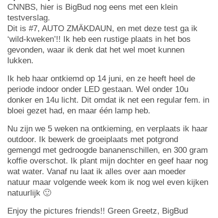
CNNBS, hier is BigBud nog eens met een klein
testverslag.
Dit is #7, AUTO ZMÄKDAUN, en met deze test ga ik
‘wild-kweken’!! Ik heb een rustige plaats in het bos
gevonden, waar ik denk dat het wel moet kunnen
lukken.
Ik heb haar ontkiemd op 14 juni, en ze heeft heel de
periode indoor onder LED gestaan. Wel onder 10u
donker en 14u licht. Dit omdat ik net een regular fem. in
bloei gezet had, en maar één lamp heb.
Nu zijn we 5 weken na ontkieming, en verplaats ik haar
outdoor. Ik bewerk de groeiplaats met potgrond
gemengd met gedroogde bananenschillen, en 300 gram
koffie overschot. Ik plant mijn dochter en geef haar nog
wat water. Vanaf nu laat ik alles over aan moeder
natuur maar volgende week kom ik nog wel even kijken
natuurlijk 🙂
Enjoy the pictures friends!! Green Greetz, BigBud