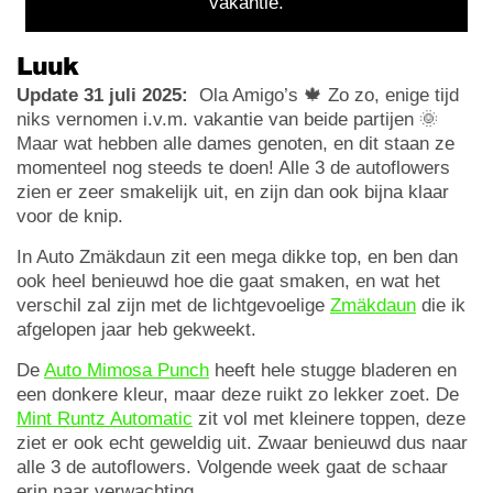
vakantie.
Luuk
Update 31 juli 2025:
Ola Amigo’s 🍁 Zo zo, enige tijd
niks vernomen i.v.m. vakantie van beide partijen 🌞
Maar wat hebben alle dames genoten, en dit staan ze
momenteel nog steeds te doen! Alle 3 de autoflowers
zien er zeer smakelijk uit, en zijn dan ook bijna klaar
voor de knip.
In Auto Zmäkdaun zit een mega dikke top, en ben dan
ook heel benieuwd hoe die gaat smaken, en wat het
verschil zal zijn met de lichtgevoelige
Zmäkdaun
die ik
afgelopen jaar heb gekweekt.
De
Auto Mimosa Punch
heeft hele stugge bladeren en
een donkere kleur, maar deze ruikt zo lekker zoet. De
Mint Runtz Automatic
zit vol met kleinere toppen, deze
ziet er ook echt geweldig uit. Zwaar benieuwd dus naar
alle 3 de autoflowers. Volgende week gaat de schaar
erin naar verwachting.