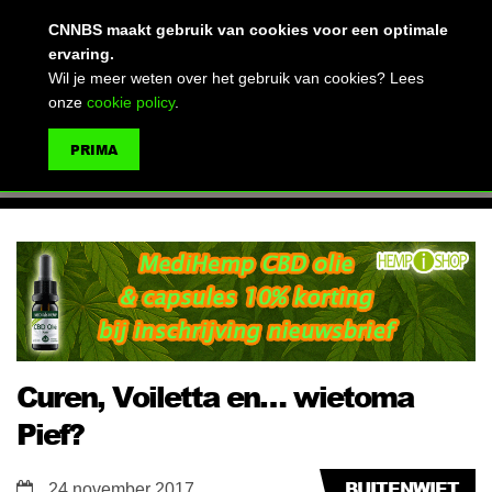
(advertentie)
CNNBS maakt gebruik van cookies voor een optimale
ervaring.
Wil je meer weten over het gebruik van cookies? Lees
onze
cookie policy
.
MENU
PRIMA
ZOEKEN
Curen, Voiletta en… wietoma
Pief?
BUITENWIET
24 november 2017